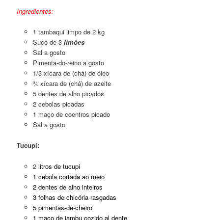
Ingredientes:
1 tambaqui limpo de 2 kg
Suco de 3
limões
Sal a gosto
Pimenta-do-reino a gosto
1/3 xícara de (chá) de óleo
¾ xícara de (chá) de azeite
5 dentes de alho picados
2 cebolas picadas
1 maço de coentros picado
Sal a gosto
Tucupi:
2
litros de tucupi
1 cebola cortada ao meio
2 dentes de alho inteiros
3 folhas de chicória rasgadas
5 pimentas-de-cheiro
1 maço de jambu cozido al dente