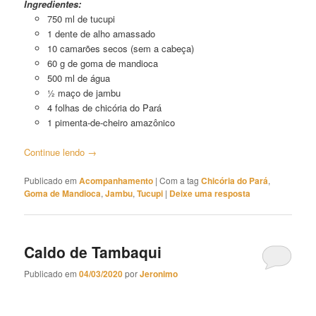
Ingredientes:
750 ml de tucupi
1 dente de alho amassado
10 camarões secos (sem a cabeça)
60 g de goma de mandioca
500 ml de água
½ maço de jambu
4 folhas de chicória do Pará
1 pimenta-de-cheiro amazônico
Continue lendo
→
Publicado em
Acompanhamento
|
Com a tag
Chicória do Pará
,
Goma de Mandioca
,
Jambu
,
Tucupi
|
Deixe uma resposta
Caldo de Tambaqui
Publicado em
04/03/2020
por
Jeronimo
Caldo de Tambaqui