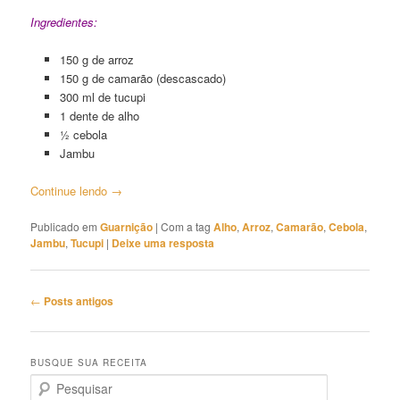
Ingredientes:
150 g de arroz
150 g de camarão (descascado)
300 ml de tucupi
1 dente de alho
½ cebola
Jambu
Continue lendo
→
Publicado em
Guarnição
|
Com a tag
Alho
,
Arroz
,
Camarão
,
Cebola
,
Jambu
,
Tucupi
|
Deixe uma resposta
Navegação
←
Posts antigos
de
posts
BUSQUE SUA RECEITA
P
e