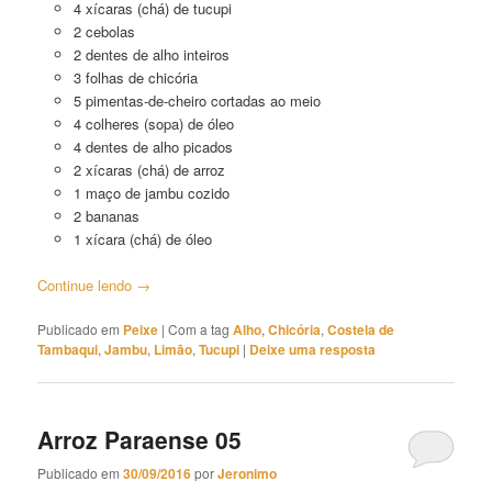
4 xícaras (chá) de tucupi
2 cebolas
2 dentes de alho inteiros
3 folhas de chicória
5 pimentas-de-cheiro cortadas ao meio
4 colheres (sopa) de óleo
4 dentes de alho picados
2 xícaras (chá) de arroz
1 maço de jambu cozido
2 bananas
1 xícara (chá) de óleo
Continue lendo
→
Publicado em
Peixe
|
Com a tag
Alho
,
Chicória
,
Costela de
Tambaqui
,
Jambu
,
Limão
,
Tucupi
|
Deixe uma resposta
Arroz Paraense 05
Publicado em
30/09/2016
por
Jeronimo