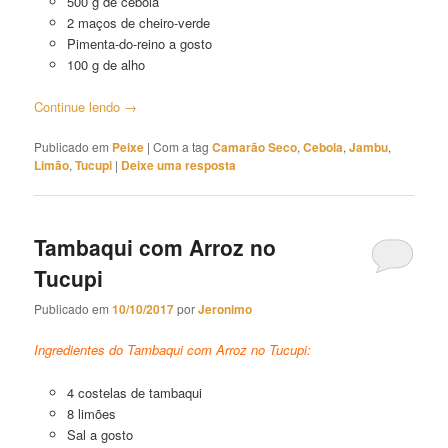
500 g de cebola
2 maços de cheiro-verde
Pimenta-do-reino a gosto
100 g de alho
Continue lendo
→
Publicado em
Peixe
|
Com a tag
Camarão Seco
,
Cebola
,
Jambu
,
Limão
,
Tucupi
|
Deixe uma resposta
Tambaqui com Arroz no
Tucupi
Publicado em
10/10/2017
por
Jeronimo
Ingredientes do Tambaqui com Arroz no Tucupi:
4 costelas de tambaqui
8 limões
Sal a gosto