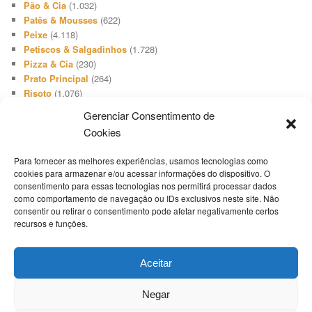
Pão & Cia
(1.032)
Patês & Mousses
(622)
Peixe
(4.118)
Petiscos & Salgadinhos
(1.728)
Pizza & Cia
(230)
Prato Principal
(264)
Risoto
(1.076)
Salada
(3.648)
Gerenciar Consentimento de
Salgadinho
(66)
Cookies
Sanduíches & Lanches
(1.740)
Sobremesa
(512)
Para fornecer as melhores experiências, usamos tecnologias como
Sopa & Cia
(2.731)
cookies para armazenar e/ou acessar informações do dispositivo. O
Sorvete
(416)
consentimento para essas tecnologias nos permitirá processar dados
Suíno
(1.503)
como comportamento de navegação ou IDs exclusivos neste site. Não
Televisão
(19)
consentir ou retirar o consentimento pode afetar negativamente certos
recursos e funções.
Tempero
(46)
Termos Culinários
(1)
Torta Doce
(808)
Aceitar
Torta Salgada
(1.654)
Uncategorized
(1)
Negar
Whoppie Pie
(9)