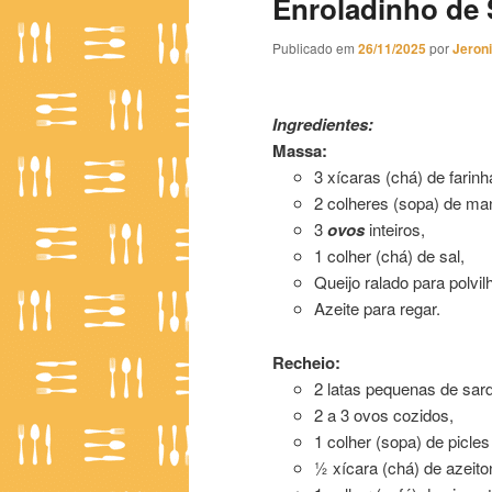
Enroladinho de 
Publicado em
26/11/2025
por
Jeron
Enroladinho de Sardinha
Ingredientes:
Massa:
3 xícaras (chá) de farinha
2 colheres (sopa) de man
3
ovos
inteiros,
1 colher (chá) de sal,
Queijo ralado para polvilh
Azeite para regar.
Recheio:
2 latas pequenas de sard
2 a 3 ovos cozidos,
1 colher (sopa) de picles
½ xícara (chá) de azeito