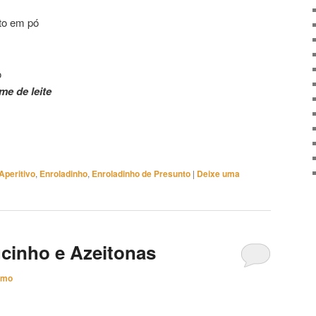
nto em pó
o
me de leite
Aperitivo
,
Enroladinho
,
Enroladinho de Presunto
|
Deixe uma
cinho e Azeitonas
imo
onas