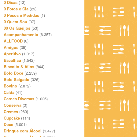
0 Dicas
(13)
0 Fotos e Cia
(29)
0 Pesos e Medidas
(1)
0 Quem Sou
(37)
00 Os Queijos
(53)
Acompanhamento
(6.357)
ALLFOOD
(6)
Amigos
(35)
Aperitivo
(1.017)
Bacalhau
(1.542)
Biscoito & Afins
(844)
Bolo Doce
(2.259)
Bolo Salgado
(326)
Bovino
(2.872)
Calda
(41)
Carnes Diversas
(1.026)
Conserva
(3)
Cremes
(263)
Cupcake
(114)
Doce
(5.001)
Drinque com Álcool
(1.477)