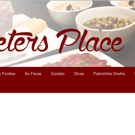
eters Place
A Fondue
As Facas
Contato
Dicas
Palmirinha Onofre