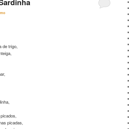
Sardinha
imo
 de trigo,
teiga,
ar,
inha,
 picados,
nas picadas,