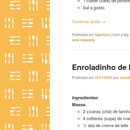
1 colher (café) de piment
Sal a gosto.
Continue lendo
→
Publicado em
Aperitivo
|
Com a tag
uma resposta
Enroladinho de 
Publicado em
15/11/2025
por
Jeron
Enroladinho de Presunto 02
Ingredientes:
Massa:
2 xícaras (chá) de farinh
4 colheres (sopa) de ma
½ lata de creme de leite