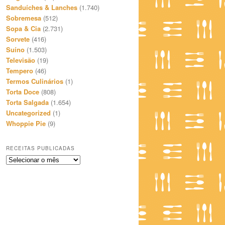
Sanduíches & Lanches
(1.740)
Sobremesa
(512)
Sopa & Cia
(2.731)
Sorvete
(416)
Suíno
(1.503)
Televisão
(19)
Tempero
(46)
Termos Culinários
(1)
Torta Doce
(808)
Torta Salgada
(1.654)
Uncategorized
(1)
Whoppie Pie
(9)
RECEITAS PUBLICADAS
Receitas
Publicadas