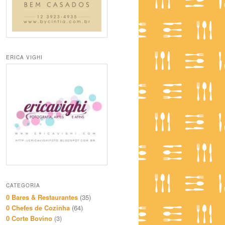
ERICA VIGHI
CATEGORIA
0 Bares & Restaurantes
(35)
0 Chefes de Cozinha
(64)
0 Corte Bovino
(3)