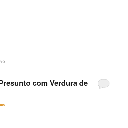
IVO
 Presunto com Verdura de
imo
Verdura de Micro-ondas