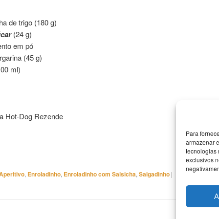
ha de trigo (180 g)
car
(24 g)
ento em pó
garina (45 g)
100 ml)
ha Hot-Dog Rezende
Para fornec
armazenar e
tecnologias
exclusivos n
negativament
Aperitivo
,
Enroladinho
,
Enroladinho com Salsicha
,
Salgadinho
|
A