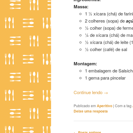
Massa:
1 ½ xícara (chá) de farin
2 colheres (sopa) de
açú
½ colher (sopa) de ferm
¼ de xícara (chá) de mar
½ xícara (chá) de leite (
½ colher (café) de sal
Montagem:
1 embalagem de Salsic
1 gema para pincelar
Continue lendo
→
Publicado em
Aperitivo
|
Com a tag
Deixe uma resposta
Navegação
←
Posts antigos