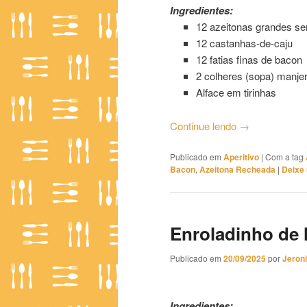
Ingredientes:
12 azeitonas grandes s
12 castanhas-de-caju
12 fatias finas de bacon
2 colheres (sopa) manje
Alface em tirinhas
Continue lendo
→
Publicado em
Aperitivo
|
Com a tag
Bacon
,
Azeitona Recheada
|
Deixe
Enroladinho de
Publicado em
20/09/2025
por
Jeron
Enroladinho de Minuto
Ingredientes: