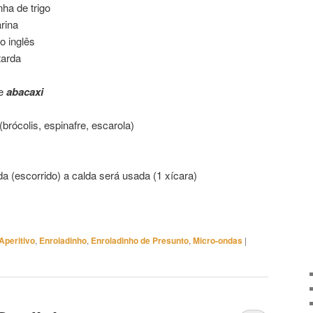
nha de trigo
rina
o inglês
tarda
de
abacaxi
brócolis, espinafre, escarola)
da (escorrido) a calda será usada (1 xícara)
Aperitivo
,
Enroladinho
,
Enroladinho de Presunto
,
Micro-ondas
|