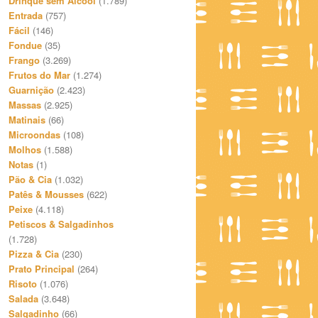
Drinque sem Álcool
(1.789)
Entrada
(757)
Fácil
(146)
Fondue
(35)
Frango
(3.269)
Frutos do Mar
(1.274)
Guarnição
(2.423)
Massas
(2.925)
Matinais
(66)
Microondas
(108)
Molhos
(1.588)
Notas
(1)
Pão & Cia
(1.032)
Patês & Mousses
(622)
Peixe
(4.118)
Petiscos & Salgadinhos
(1.728)
Pizza & Cia
(230)
Prato Principal
(264)
Risoto
(1.076)
Salada
(3.648)
Salgadinho
(66)