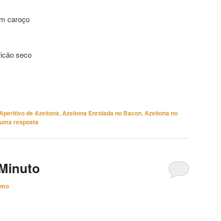
em caroço
ricão seco
Aperitivo de Azeitona
,
Azeitona Enrolada no Bacon
,
Azeitona no
 uma resposta
 Minuto
imo