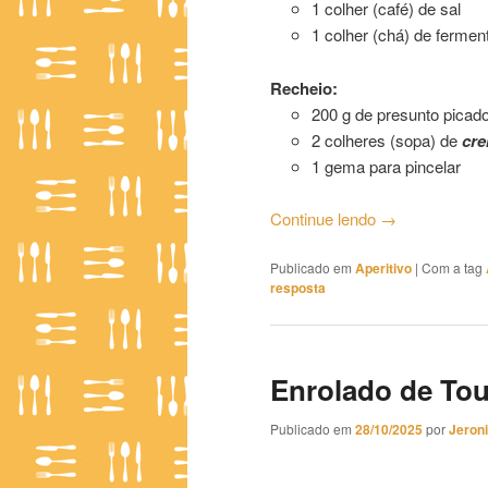
1 colher (café) de sal
1 colher (chá) de ferme
Recheio:
200 g de presunto picad
2 colheres (sopa) de
cre
1 gema para pincelar
Continue lendo
→
Publicado em
Aperitivo
|
Com a tag
resposta
Enrolado de Tou
Publicado em
28/10/2025
por
Jeron
Enrolado de Toucinho e Azeit