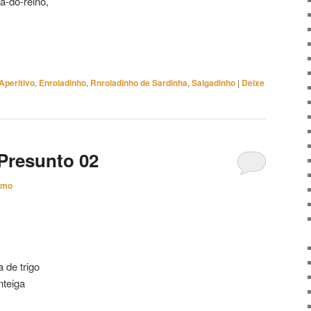
a-do-reino,
Aperitivo
,
Enroladinho
,
Rnroladinho de Sardinha
,
Salgadinho
|
Deixe
Presunto 02
imo
a de trigo
nteiga