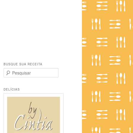
BUSQUE SUA RECEITA
P
e
s
q
DELÍCIAS
u
i
s
a
r