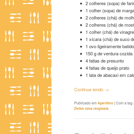
2 colheres (sopa) de fari
1 colher (sopa) de marga
2 colheres (chá) de molh
2 colheres (chá) de mos
1 colher (chá) de vinagre
1 xícara (chá) de suco 
1 ovo ligeiramente batido
150 g de verdura cozida (
4 fatias de presunto
4 fatias de queijo prato
1 lata de abacaxi em cal
Continue lendo
→
Publicado em
Aperitivo
|
Com a tag
Deixe uma resposta