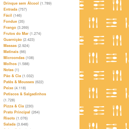
Drinque sem Álcool
(1.789)
Entrada
(757)
Fácil
(146)
Fondue
(35)
Frango
(3.269)
Frutos do Mar
(1.274)
Guarnição
(2.423)
Massas
(2.924)
Matinais
(66)
Microondas
(108)
Molhos
(1.588)
Notas
(1)
Pão & Cia
(1.032)
Patês & Mousses
(622)
Peixe
(4.118)
Petiscos & Salgadinhos
(1.728)
Pizza & Cia
(230)
Prato Principal
(264)
Risoto
(1.076)
Salada
(3.648)