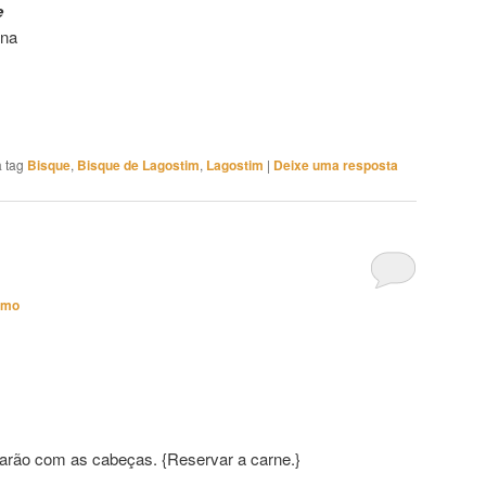
e
ena
 tag
Bisque
,
Bisque de Lagostim
,
Lagostim
|
Deixe uma resposta
imo
arão com as cabeças. {Reservar a carne.}