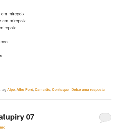
 em mirepoix
do em mirepoix
 mirepoix
seco
es
 tag
Aipo
,
Alho-Poró
,
Camarão
,
Conhaque
|
Deixe uma resposta
tupiry 07
imo