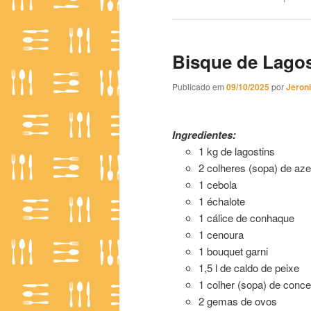
Bisque de Lagos
Publicado em
09/10/2025
por
Jeron
Bisque de Lagostim 01
Ingredientes:
1 kg de lagostins
2 colheres (sopa) de aze
1 cebola
1 échalote
1 cálice de conhaque
1 cenoura
1 bouquet garni
1,5 l de caldo de peixe
1 colher (sopa) de conc
2 gemas de ovos