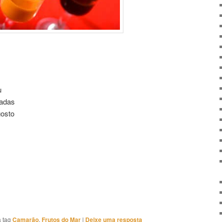
u
adas
gosto
 tag
Camarão
,
Frutos do Mar
|
Deixe uma resposta