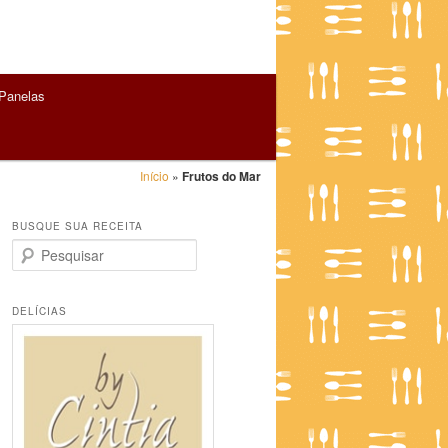
Panelas
Início
»
Frutos do Mar
BUSQUE SUA RECEITA
P
e
s
q
DELÍCIAS
u
i
s
a
r