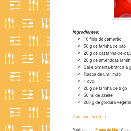
Camarão à Patrícia Poeta
Ingredientes:
10 filés de camarão
50 g de farinha de pão
20 g de castanha-de-caj
20 g de amêndoas lamin
Sal e pimenta-branca a 
Raspa de um limão
1 ovo
20 g de farinha de trigo
50 ml de azeite
200 g de gordura vegetal
Continue lendo
→
Publicado em
Frutos do Mar
|
Com a