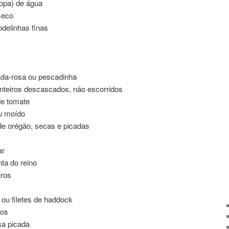
sopa) de água
seco
delinhas finas
cada-rosa ou pescadinha
 inteiros descascados, não escorridos
de tomate
ou moído
 de orégão, secas e picadas
ar
ta do reino
ros
ou filetes de haddock
ios
sa picada