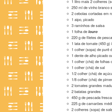
1 litro mais 2 colheres (
250 ml de vinho branco 
2 cebolas cortadas em ro
1 aipo, picado
3 raminhos de salsa
1 folha de
louro
220 g de filetes de pes
1 lata de tomate (450 g)
1 colher (sopa) de purê 
1 dente de alho picado 
1 colher (chá) de folhas
1 colher (chá) de sal
1/2 colher (chá) de açúc
1/8 colher (chá) de pimen
2 tomates grandes madu
2 batatas grandes
450 g de pescada fresca 
225 g de camarões méd
2 colheres (sopa) de sal