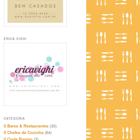
ERICA VIGHI
CATEGORIA
0 Bares & Restaurantes
(35)
0 Chefes de Cozinha
(64)
0 Corte Bovino
(3)