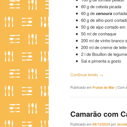
60 g de cebola picada
60 g de
cenoura
cortada
60 g de alho-poró corta
50 g de aipo cortado em
50 ml de conhaque
200 ml de vinho branco 
200 ml de creme de leite
2 l de Bouillon de legum
Sal e pimenta a gosto
Continue lendo
→
Publicado em
Frutos do Mar
|
Com a
Camarão com Ca
Publicado em
08/12/2024
por
Jeron