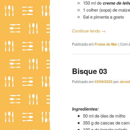
150 ml de
creme de leit
1 colher (sopa) de maiz
Sal e pimenta a gosto
Continue lendo
→
Publicado em
Frutos do Mar
|
Com a
Bisque 03
Publicado em
03/09/2025
por
Jeron
Bisque 03
Ingredientes:
50 ml de óleo de milho
350 g de cascas de cam
100 g de tomate pelado