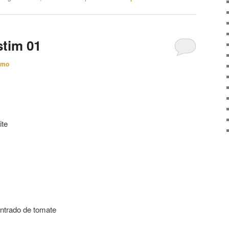
tim 01
imo
ite
entrado de tomate