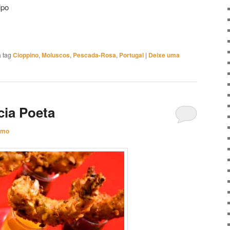
ipo
 tag
Cioppino
,
Moluscos
,
Pescada-Rosa
,
Portugal
|
Deixe uma
cia Poeta
imo