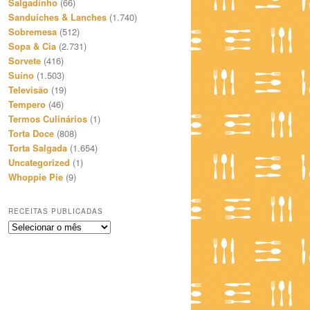
Salgadinho
(66)
Sanduíches & Lanches
(1.740)
Sobremesa
(512)
Sopa & Cia
(2.731)
Sorvete
(416)
Suíno
(1.503)
Televisão
(19)
Tempero
(46)
Termos Culinários
(1)
Torta Doce
(808)
Torta Salgada
(1.654)
Uncategorized
(1)
Whoppie Pie
(9)
RECEITAS PUBLICADAS
Receitas
Publicadas