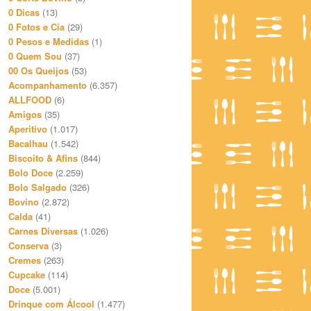
0 Dicas
(13)
0 Fotos e Cia
(29)
0 Pesos e Medidas
(1)
0 Quem Sou
(37)
00 Os Queijos
(53)
Acompanhamento
(6.357)
ALLFOOD
(6)
Amigos
(35)
Aperitivo
(1.017)
Bacalhau
(1.542)
Biscoito & Afins
(844)
Bolo Doce
(2.259)
Bolo Salgado
(326)
Bovino
(2.872)
Calda
(41)
Carnes Diversas
(1.026)
Conserva
(3)
Cremes
(263)
Cupcake
(114)
Doce
(5.001)
Drinque com Álcool
(1.477)