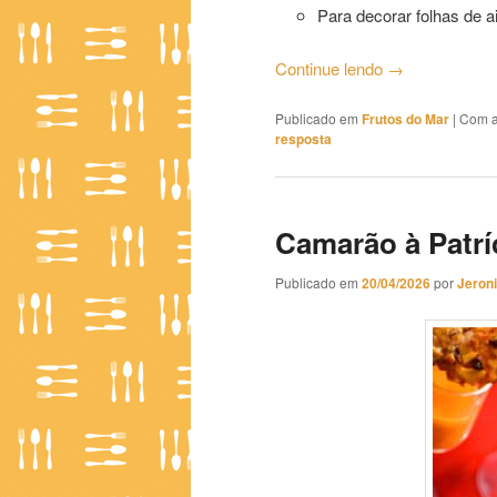
Para decorar folhas de a
Continue lendo
→
Publicado em
Frutos do Mar
|
Com a
resposta
Camarão à Patrí
Publicado em
20/04/2026
por
Jeron