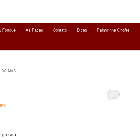
A Fondue
As Facas
Contato
Dicas
Palmirinha Onofre
 DO MAR
imo
a grossa