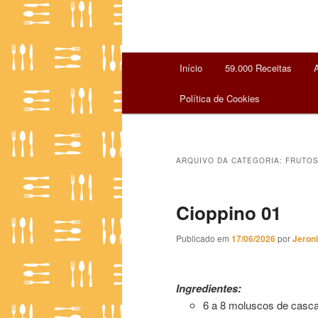
Menu
Início
59.000 Receitas
Pular
Pular
principal
Política de Cookies
para
para
o
o
ARQUIVO DA CATEGORIA:
FRUTOS
conteúdo
conteúdo
Cioppino 01
principal
secundário
Publicado em
17/06/2026
por
Jeron
Cioppino 01
Ingredientes:
6 a 8 moluscos de casc