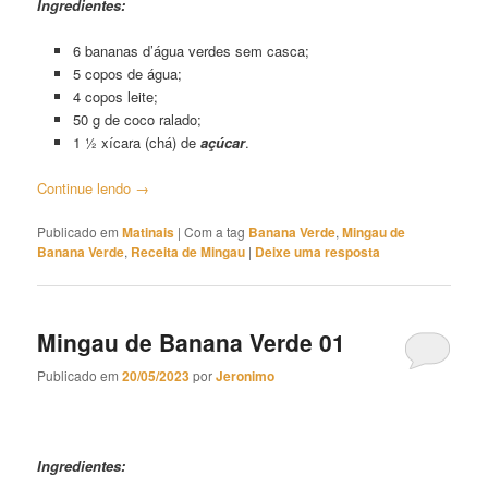
Ingredientes:
6 bananas d’água verdes sem casca;
5 copos de água;
4 copos leite;
50 g de coco ralado;
1 ½ xícara (chá) de
açúcar
.
Continue lendo
→
Publicado em
Matinais
|
Com a tag
Banana Verde
,
Mingau de
Banana Verde
,
Receita de Mingau
|
Deixe uma resposta
Mingau de Banana Verde 01
Publicado em
20/05/2023
por
Jeronimo
Mingau de Banana Verde 01
Ingredientes: