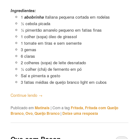
Fritada de Ovo com Queijo Branco
Ingredientes:
1
abobrinha
italiana pequena cortada em rodelas
½ cebola picada
½ pimentão amarelo pequeno em fatias finas
1 colher (sopa) óleo de girassol
1 tomate em tiras e sem semente
3 gemas
6 claras
2 colheres (sopa) de leite desnatado
½ colher (chá) de fermento em pó
Sal e pimenta a gosto
3 fatias médias de queijo branco light em cubos
Continue lendo
→
Publicado em
Matinais
|
Com a tag
Fritada
,
Fritada com Queijo
Branco
,
Ovo
,
Queijo Branco
|
Deixe uma resposta
Ovo com Bacon