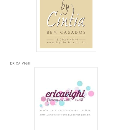
s
a
r
ERICA VIGHI