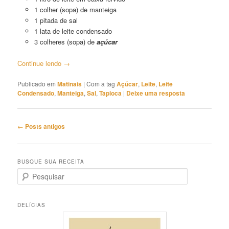
1 colher (sopa) de manteiga
1 pitada de sal
1 lata de leite condensado
3 colheres (sopa) de
açúcar
Continue lendo
→
Publicado em
Matinais
|
Com a tag
Açúcar
,
Leite
,
Leite
Condensado
,
Manteiga
,
Sal
,
Tapioca
|
Deixe uma resposta
Navegação
←
Posts antigos
de
posts
BUSQUE SUA RECEITA
P
e
s
q
DELÍCIAS
u
i