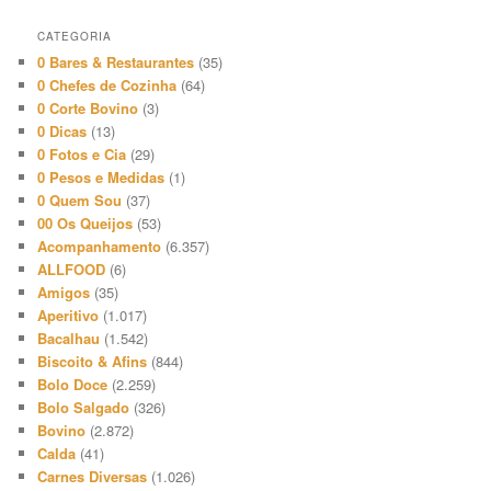
CATEGORIA
0 Bares & Restaurantes
(35)
0 Chefes de Cozinha
(64)
0 Corte Bovino
(3)
0 Dicas
(13)
0 Fotos e Cia
(29)
0 Pesos e Medidas
(1)
0 Quem Sou
(37)
00 Os Queijos
(53)
Acompanhamento
(6.357)
ALLFOOD
(6)
Amigos
(35)
Aperitivo
(1.017)
Bacalhau
(1.542)
Biscoito & Afins
(844)
Bolo Doce
(2.259)
Bolo Salgado
(326)
Bovino
(2.872)
Calda
(41)
Carnes Diversas
(1.026)