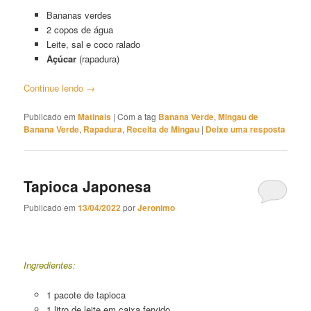
Bananas verdes
2 copos de água
Leite, sal e coco ralado
Açúcar
(rapadura)
Continue lendo
→
Publicado em
Matinais
|
Com a tag
Banana Verde
,
Mingau de
Banana Verde
,
Rapadura
,
Receita de Mingau
|
Deixe uma resposta
Tapioca Japonesa
Publicado em
13/04/2022
por
Jeronimo
Tapioca Japonesa
Ingredientes:
1 pacote de tapioca
1 litro de leite em caixa fervido