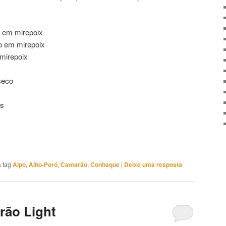
 em mirepoix
do em mirepoix
 mirepoix
seco
es
 tag
Aipo
,
Alho-Poró
,
Camarão
,
Conhaque
|
Deixe uma resposta
rão Light