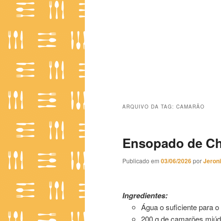
ARQUIVO DA TAG:
CAMARÃO
Ensopado de C
Publicado em
03/06/2026
por
Jeron
Ensopado de Chuchu com Ca
Ingredientes:
Água o suficiente para o
200 g de camarões miú