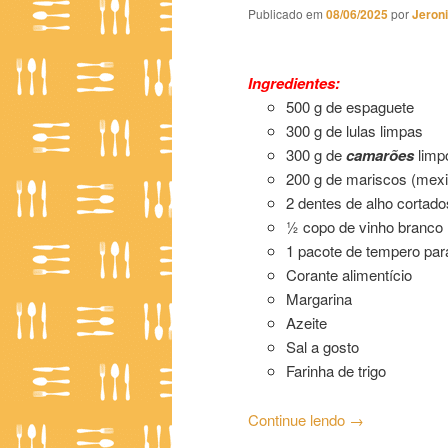
Publicado em
08/06/2025
por
Jeron
Espaguete Al Mare Giallo
Ingredientes:
500 g de espaguete
300 g de lulas limpas
300 g de
camarões
limp
200 g de mariscos (mexi
2 dentes de alho cortad
½ copo de vinho branco
1 pacote de tempero par
Corante alimentício
Margarina
Azeite
Sal a gosto
Farinha de trigo
Continue lendo
→