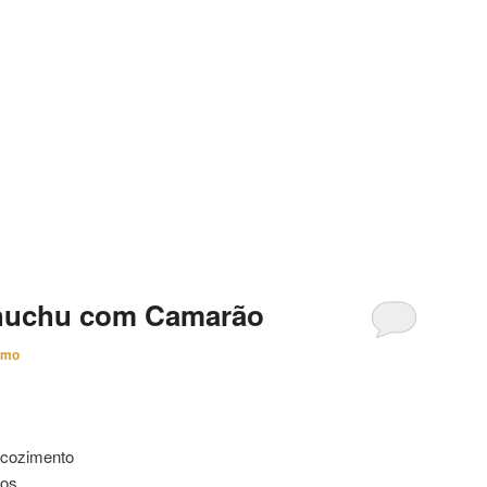
huchu com Camarão
imo
marão
 cozimento
dos