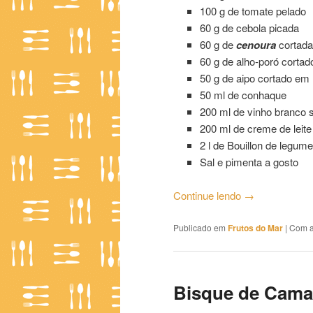
100 g de tomate pelado
60 g de cebola picada
60 g de
cenoura
cortada
60 g de alho-poró corta
50 g de aipo cortado em
50 ml de conhaque
200 ml de vinho branco 
200 ml de creme de leite
2 l de Bouillon de legum
Sal e pimenta a gosto
Continue lendo
→
Publicado em
Frutos do Mar
|
Com a
Bisque de Cama