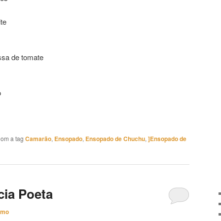
te
ssa de tomate
o
om a tag
Camarão
,
Ensopado
,
Ensopado de Chuchu
,
]Ensopado de
cia Poeta
imo