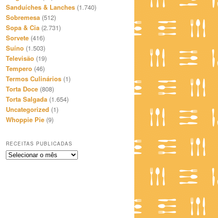
Sanduíches & Lanches
(1.740)
Sobremesa
(512)
Sopa & Cia
(2.731)
Sorvete
(416)
Suíno
(1.503)
Televisão
(19)
Tempero
(46)
Termos Culinários
(1)
Torta Doce
(808)
Torta Salgada
(1.654)
Uncategorized
(1)
Whoppie Pie
(9)
RECEITAS PUBLICADAS
Receitas
Publicadas