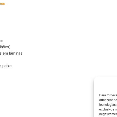
imo
os
lhões)
os em lâminas
a peixe
Para fornec
armazenar e
tecnologias
exclusivos n
negativament