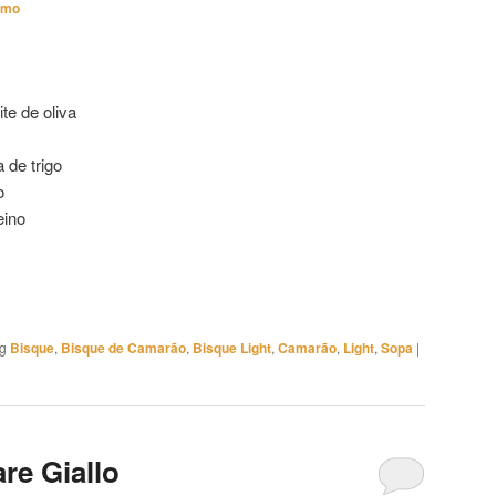
imo
te de oliva
 de trigo
o
eino
ag
Bisque
,
Bisque de Camarão
,
Bisque Light
,
Camarão
,
Light
,
Sopa
|
re Giallo