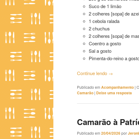
Suco de 1 limão
2 colheres [sopa] de azei
1 cebola ralada
2 chuchus
2 colheres [sopa] de ma
Coentro a gosto
Sal a gosto
Pimenta-do-reino a gost
Continue lendo
→
Publicado em
Acompanhamento
|
C
Camarão
|
Deixe uma resposta
Camarão à Patrí
Publicado em
20/04/2026
por
Jeron