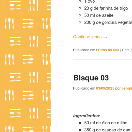
1 ovo
20 g de farinha de trigo
50 ml de azeite
200 g de gordura vegetal
Continue lendo
→
Publicado em
Frutos do Mar
|
Com a
Bisque 03
Publicado em
03/09/2025
por
Jeron
Bisque 03
Ingredientes:
50 ml de óleo de milho
350 g de cascas de cam