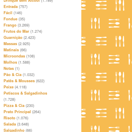
Drinque sem Álcool
(1.789)
Entrada
(757)
Fácil
(146)
Fondue
(35)
Frango
(3.269)
Frutos do Mar
(1.274)
Guarnição
(2.423)
Massas
(2.925)
Matinais
(66)
Microondas
(108)
Molhos
(1.588)
Notas
(1)
Pão & Cia
(1.032)
Patês & Mousses
(622)
Peixe
(4.118)
Petiscos & Salgadinhos
(1.728)
Pizza & Cia
(230)
Prato Principal
(264)
Risoto
(1.076)
Salada
(3.648)
Salgadinho
(66)