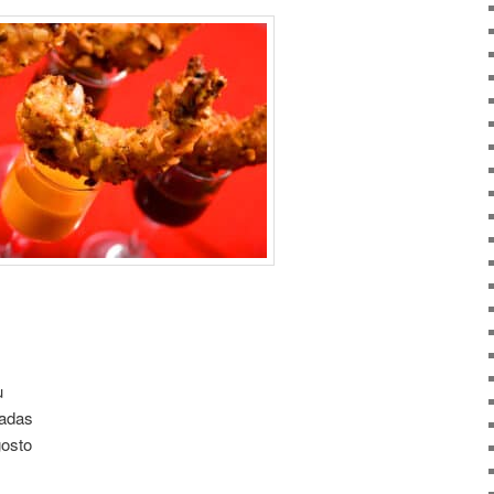
u
adas
gosto