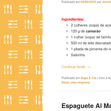
Publicado em
09/06/2025
por
Jeron
Bisque de Camarão Light
Ingredientes:
2 colheres (sopa) de azei
120 g de
camarão
1 colher (sopa) de farinha
500 ml de leite desnatad
1 pitada de pimenta-do-r
Salsinha
Continue lendo
→
Publicado em
Sopa & Cia
|
Com a t
Deixe uma resposta
Espaguete Al Ma