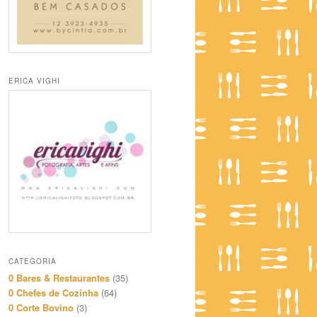
ERICA VIGHI
CATEGORIA
0 Bares & Restaurantes
(35)
0 Chefes de Cozinha
(64)
0 Corte Bovino
(3)