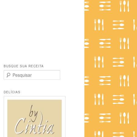
BUSQUE SUA RECEITA
P
e
s
q
DELÍCIAS
u
i
s
a
r