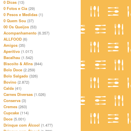
0 Dicas
(13)
0 Fotos e Cia
(29)
0 Pesos e Medidas
(1)
0 Quem Sou
(37)
00 Os Queijos
(53)
Acompanhamento
(6.357)
ALLFOOD
(6)
Amigos
(35)
Aperitivo
(1.017)
Bacalhau
(1.542)
Biscoito & Afins
(844)
Bolo Doce
(2.259)
Bolo Salgado
(326)
Bovino
(2.872)
Calda
(41)
Carnes Diversas
(1.026)
Conserva
(3)
Cremes
(263)
Cupcake
(114)
Doce
(5.001)
Drinque com Álcool
(1.477)