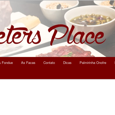
eters Place
A Fondue
As Facas
Contato
Dicas
Palmirinha Onofre