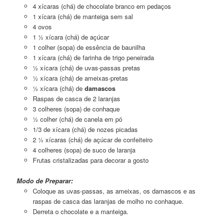
4 xícaras (chá) de chocolate branco em pedaços
1 xícara (chá) de manteiga sem sal
4 ovos
1 ½ xícara (chá) de açúcar
1 colher (sopa) de essência de baunilha
1 xícara (chá) de farinha de trigo peneirada
½ xícara (chá) de uvas-passas pretas
½ xícara (chá) de ameixas-pretas
½ xícara (chá) de
damascos
Raspas de casca de 2 laranjas
3 colheres (sopa) de conhaque
½ colher (chá) de canela em pó
1/3 de xícara (chá) de nozes picadas
2 ½ xícaras (chá) de açúcar de confeiteiro
4 colheres (sopa) de suco de laranja
Frutas cristalizadas para decorar a gosto
Modo de Preparar:
Coloque as uvas-passas, as ameixas, os damascos e as
raspas de casca das laranjas de molho no conhaque.
Derreta o chocolate e a manteiga.