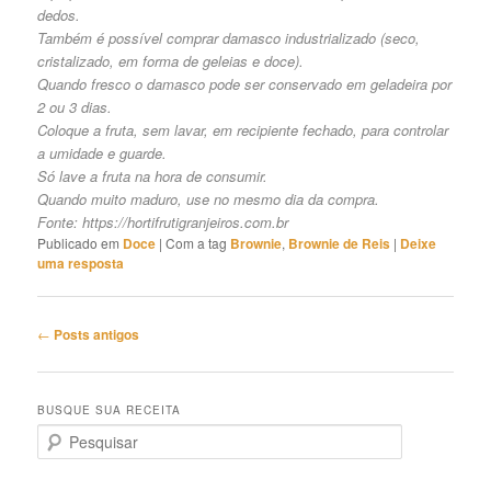
dedos.
Também é possível comprar damasco industrializado (seco,
cristalizado, em forma de geleias e doce).
Quando fresco o damasco pode ser conservado em geladeira por
2 ou 3 dias.
Coloque a fruta, sem lavar, em recipiente fechado, para controlar
a umidade e guarde.
Só lave a fruta na hora de consumir.
Quando muito maduro, use no mesmo dia da compra.
Fonte:
https://hortifrutigranjeiros.com.br
Publicado em
Doce
|
Com a tag
Brownie
,
Brownie de Reis
|
Deixe
uma resposta
Navegação
←
Posts antigos
de
posts
BUSQUE SUA RECEITA
P
e
s