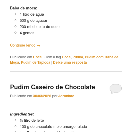
Baba de moça:
1 litro de água
500 g de açúcar
200 ml de leite de coco
4 gemas
Continue lendo
→
Publicado em
Doce
|
Com a tag
Doce
,
Pudim
,
Pudim com Baba de
Moça
,
Pudim de Tapioca
|
Deixe uma resposta
Pudim Caseiro de Chocolate
Publicado em
30/03/2026
por
Jeronimo
Pudim Caseiro de Chocolate
Ingredientes:
½ litro de leite
100 g de chocolate meio amargo ralado