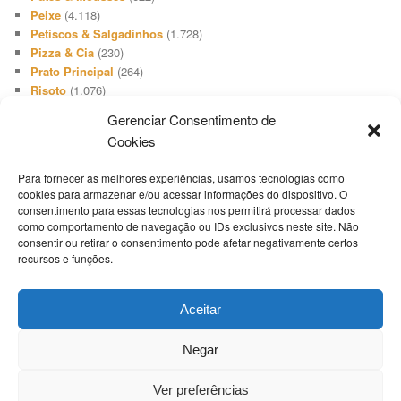
Peixe
(4.118)
Petiscos & Salgadinhos
(1.728)
Pizza & Cia
(230)
Prato Principal
(264)
Risoto
(1.076)
Salada
(3.648)
Gerenciar Consentimento de
Salgadinho
(66)
Cookies
Sanduíches & Lanches
(1.740)
Sobremesa
(512)
Para fornecer as melhores experiências, usamos tecnologias como
Sopa & Cia
(2.731)
cookies para armazenar e/ou acessar informações do dispositivo. O
Sorvete
(416)
consentimento para essas tecnologias nos permitirá processar dados
Suíno
(1.503)
como comportamento de navegação ou IDs exclusivos neste site. Não
Televisão
(19)
consentir ou retirar o consentimento pode afetar negativamente certos
recursos e funções.
Tempero
(46)
Termos Culinários
(1)
Torta Doce
(808)
Aceitar
Torta Salgada
(1.654)
Uncategorized
(1)
Negar
Whoppie Pie
(9)
Ver preferências
RECEITAS PUBLICADAS