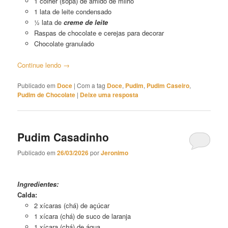
1 colher (sopa) de amido de milho
1 lata de leite condensado
½ lata de
creme de leite
Raspas de chocolate e cerejas para decorar
Chocolate granulado
Continue lendo
→
Publicado em
Doce
|
Com a tag
Doce
,
Pudim
,
Pudim Caseiro
,
Pudim de Chocolate
|
Deixe uma resposta
Pudim Casadinho
Publicado em
26/03/2026
por
Jeronimo
Pudim Casadinho
Ingredientes:
Calda:
2 xícaras (chá) de açúcar
1 xícara (chá) de suco de laranja
1 xícara (chá) de água