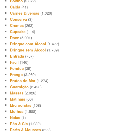
Bovino
(2.872)
Calda
(41)
Carnes Diversas
(1.026)
Conserva
(3)
Cremes
(263)
Cupcake
(114)
Doce
(5.001)
Drinque com Álcool
(1.477)
Drinque sem Álcool
(1.789)
Entrada
(757)
Fácil
(146)
Fondue
(35)
Frango
(3.269)
Frutos do Mar
(1.274)
Guarnição
(2.423)
Massas
(2.926)
Matinais
(66)
Microondas
(108)
Molhos
(1.588)
Notas
(1)
Pão & Cia
(1.032)
Patês & Mousses
(622)