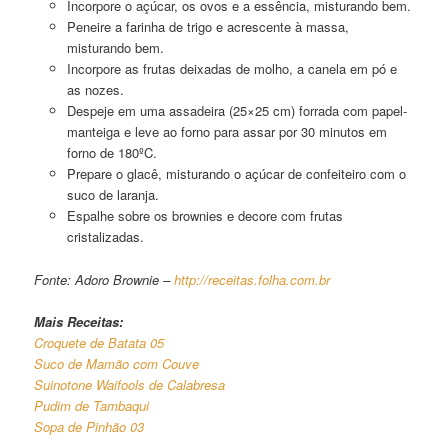
Incorpore o açúcar, os ovos e a essência, misturando bem.
Peneire a farinha de trigo e acrescente à massa,
misturando bem.
Incorpore as frutas deixadas de molho, a canela em pó e
as nozes.
Despeje em uma assadeira (25×25 cm) forrada com papel-
manteiga e leve ao forno para assar por 30 minutos em
forno de 180ºC.
Prepare o glacê, misturando o açúcar de confeiteiro com o
suco de laranja.
Espalhe sobre os brownies e decore com frutas
cristalizadas.
Fonte: Adoro Brownie –
http://receitas.folha.com.br
Mais Receitas:
Croquete de Batata 05
Suco de Mamão com Couve
Suinotone Waifools de Calabresa
Pudim de Tambaqui
Sopa de Pinhão 03