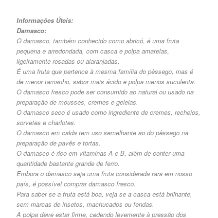
Informações Úteis:
Damasco:
O damasco, também conhecido como abricó, é uma fruta
pequena e arredondada, com casca e polpa amarelas,
ligeiramente rosadas ou alaranjadas.
É uma fruta que pertence à mesma família do pêssego, mas é
de menor tamanho, sabor mais ácido e polpa menos suculenta.
O damasco fresco pode ser consumido ao natural ou usado na
preparação de mousses, cremes e geleias.
O damasco seco é usado como ingrediente de cremes, recheios,
sorvetes e charlotes.
O damasco em calda tem uso semelhante ao do pêssego na
preparação de pavês e tortas.
O damasco é rico em vitaminas A e B, além de conter uma
quantidade bastante grande de ferro.
Embora o damasco seja uma fruta considerada rara em nosso
país, é possível comprar damasco fresco.
Para saber se a fruta está boa, veja se a casca está brilhante,
sem marcas de insetos, machucados ou fendas.
A polpa deve estar firme, cedendo levemente à pressão dos