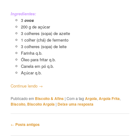
Argola Frita
Ingredientes:
3
ovos
200 g de açúcar
3 colheres (sopa) de azeite
1 colher (chá) de fermento
3 colheres (sopa) de leite
Farinha q.b.
Óleo para fritar q.b.
Canela em pó q.b.
Açúcar q.b.
Continue lendo
→
Publicado em
Biscoito & Afins
|
Com a tag
Argola
,
Argola Frita
,
Biscoito
,
Biscoito Argola
|
Deixe uma resposta
Navegação
←
Posts antigos
de
posts