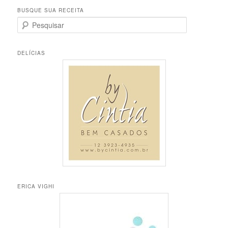
BUSQUE SUA RECEITA
P
e
s
q
DELÍCIAS
u
i
s
a
r
ERICA VIGHI