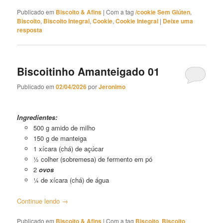
Publicado em
Biscoito & Afins
|
Com a tag
/cookie Sem Glúten
,
Biscoito
,
Biscoito Integral
,
Cookie
,
Cookie Integral
|
Deixe uma
resposta
Biscoitinho Amanteigado 01
Publicado em
02/04/2026
por
Jeronimo
Biscoitinho Amanteigado 01
Ingredientes:
500 g amido de milho
150 g de manteiga
1 xícara (chá) de açúcar
½ colher (sobremesa) de fermento em pó
2
ovos
¼ de xícara (chá) de água
Continue lendo
→
Publicado em
Biscoito & Afins
|
Com a tag
Biscoito
,
Biscoito