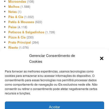
Microondas
(108)
Molhos
(1.588)
Notas
(1)
Pão & Cia
(1.032)
Patês & Mousses
(622)
Peixe
(4.118)
Petiscos & Salgadinhos
(1.728)
Pizza & Cia
(230)
Prato Principal
(264)
Risoto
(1.076)
Salada
(3.648)
Gerenciar Consentimento de
Salgadinho
(66)
Cookies
Sanduíches & Lanches
(1.740)
Sobremesa
(512)
Para fornecer as melhores experiências, usamos tecnologias como
Sopa & Cia
(2.731)
cookies para armazenar e/ou acessar informações do dispositivo. O
Sorvete
(416)
consentimento para essas tecnologias nos permitirá processar dados
Suíno
(1.503)
como comportamento de navegação ou IDs exclusivos neste site. Não
Televisão
(19)
consentir ou retirar o consentimento pode afetar negativamente certos
Tempero
(46)
recursos e funções.
Termos Culinários
(1)
Torta Doce
(808)
Aceitar
Torta Salgada
(1.654)