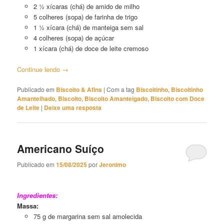
2 ½ xícaras (chá) de amido de milho
5 colheres (sopa) de farinha de trigo
1 ½ xícara (chá) de manteiga sem sal
4 colheres (sopa) de açúcar
1 xícara (chá) de doce de leite cremoso
Continue lendo
→
Publicado em
Biscoito & Afins
|
Com a tag
Biscoitinho
,
Biscoitinho
Amanteihado
,
Biscoito
,
Biscoito Amanteigado
,
Biscoito com Doce
de Leite
|
Deixe uma resposta
Americano Suíço
Publicado em
15/08/2025
por
Jeronimo
Americano Suíço
Ingredientes:
Massa:
75 g de margarina sem sal amolecida