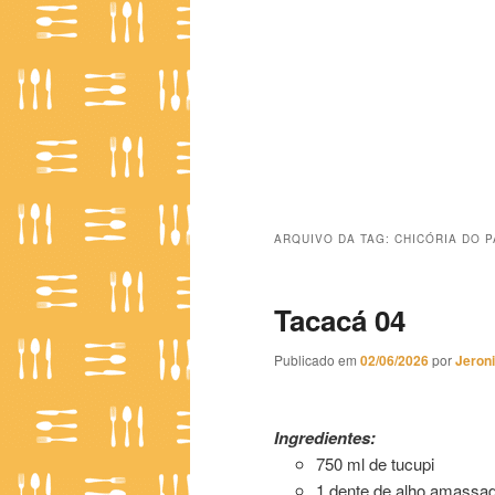
ARQUIVO DA TAG:
CHICÓRIA DO 
Tacacá 04
Publicado em
02/06/2026
por
Jeron
Tacacá 04
Ingredientes:
750 ml de tucupi
1 dente de alho amassa