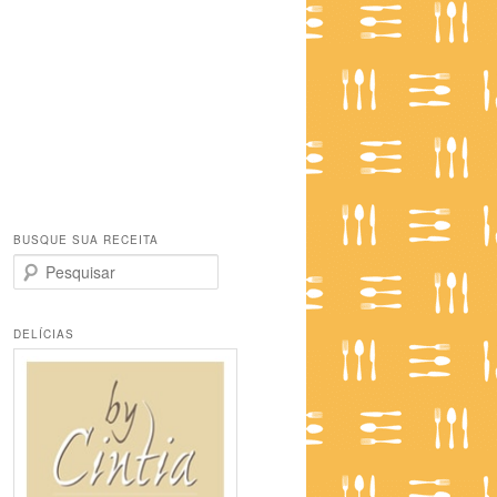
BUSQUE SUA RECEITA
P
e
s
q
DELÍCIAS
u
i
s
a
r