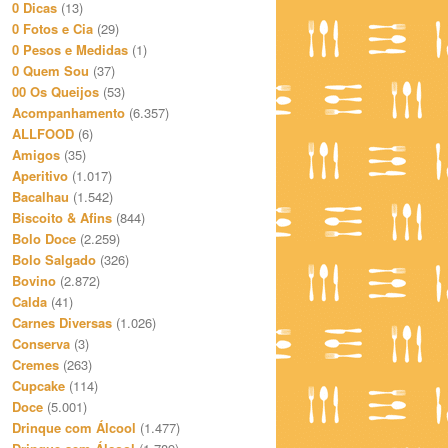
0 Dicas
(13)
0 Fotos e Cia
(29)
0 Pesos e Medidas
(1)
0 Quem Sou
(37)
00 Os Queijos
(53)
Acompanhamento
(6.357)
ALLFOOD
(6)
Amigos
(35)
Aperitivo
(1.017)
Bacalhau
(1.542)
Biscoito & Afins
(844)
Bolo Doce
(2.259)
Bolo Salgado
(326)
Bovino
(2.872)
Calda
(41)
Carnes Diversas
(1.026)
Conserva
(3)
Cremes
(263)
Cupcake
(114)
Doce
(5.001)
Drinque com Álcool
(1.477)