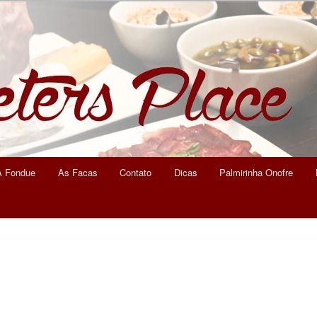
eters Place
A Fondue
As Facas
Contato
Dicas
Palmirinha Onofre