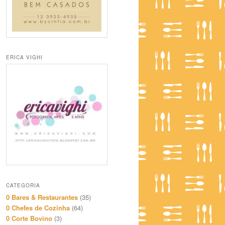
ERICA VIGHI
CATEGORIA
0 Bares & Restaurantes
(35)
0 Chefes de Cozinha
(64)
0 Corte Bovino
(3)