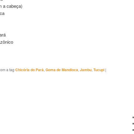
m a cabeça)
ca
ará
azônico
om a tag
Chicória do Pará
,
Goma de Mandioca
,
Jambu
,
Tucupi
|