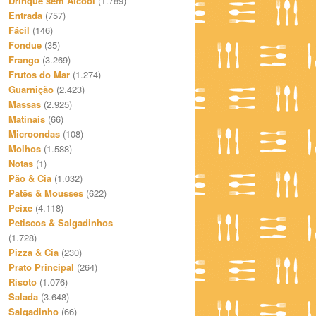
Drinque sem Álcool
(1.789)
Entrada
(757)
Fácil
(146)
Fondue
(35)
Frango
(3.269)
Frutos do Mar
(1.274)
Guarnição
(2.423)
Massas
(2.925)
Matinais
(66)
Microondas
(108)
Molhos
(1.588)
Notas
(1)
Pão & Cia
(1.032)
Patês & Mousses
(622)
Peixe
(4.118)
Petiscos & Salgadinhos
(1.728)
Pizza & Cia
(230)
Prato Principal
(264)
Risoto
(1.076)
Salada
(3.648)
Salgadinho
(66)