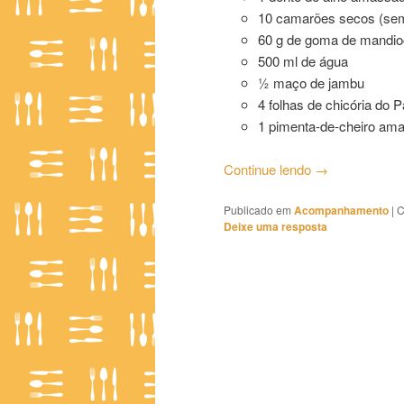
10 camarões secos (se
60 g de goma de mandio
500 ml de água
½ maço de jambu
4 folhas de chicória do P
1 pimenta-de-cheiro am
Continue lendo
→
Publicado em
Acompanhamento
|
C
Deixe uma resposta