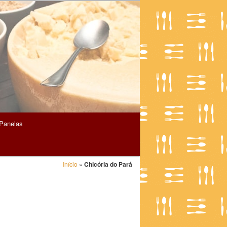
Panelas
Início
»
Chicória do Pará