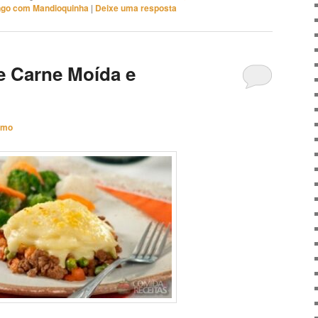
ngo com Mandioquinha
|
Deixe uma resposta
e Carne Moída e
imo
 e Mandioquinha