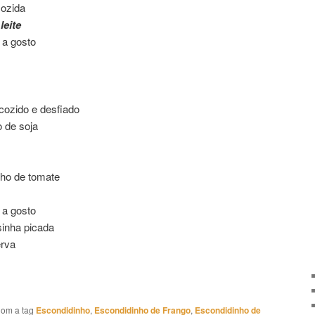
cozida
leite
 a gosto
 cozido e desfiado
o de soja
lho de tomate
 a gosto
sinha picada
erva
om a tag
Escondidinho
,
Escondidinho de Frango
,
Escondidinho de