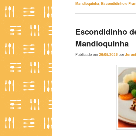
Mandioquinha
,
Escondidinho e Fra
Escondidinho d
Mandioquinha
Publicado em
26/05/2026
por
Jeron
Escondidinho de Carne Moída