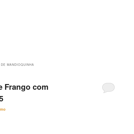
 DE MANDIOQUINHA
e Frango com
5
imo
Mandioquinha 05