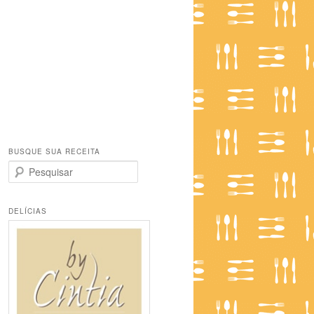
BUSQUE SUA RECEITA
P
e
s
q
DELÍCIAS
u
i
s
a
r