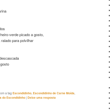
rina
dos
cheiro-verde picado a gosto,
ralado para polvilhar
 descascada
 gosto
om a tag
Escondidinho
,
Escondidinho de Carne Moída
,
s do Escondidinho
|
Deixe uma resposta