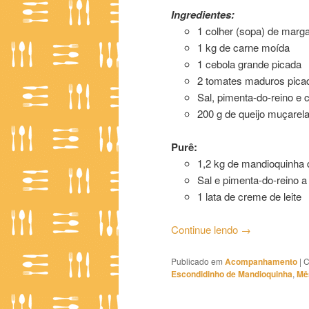
Ingredientes:
1 colher (sopa) de marga
1 kg de carne moída
1 cebola grande picada
2 tomates maduros pica
Sal, pimenta-do-reino e 
200 g de queijo muçarela 
Purê:
1,2 kg de mandioquinha
Sal e pimenta-do-reino a
1 lata de creme de leite
Continue lendo
→
Publicado em
Acompanhamento
|
C
Escondidinho de Mandioquinha
,
Mê