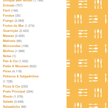
Drinque sem Álcool
(1.789)
Entrada
(757)
Fácil
(146)
Fondue
(35)
Frango
(3.269)
Frutos do Mar
(1.274)
Guarnição
(2.423)
Massas
(2.925)
Matinais
(66)
Microondas
(108)
Molhos
(1.588)
Notas
(1)
Pão & Cia
(1.032)
Patês & Mousses
(622)
Peixe
(4.118)
Petiscos & Salgadinhos
(1.728)
Pizza & Cia
(230)
Prato Principal
(264)
Risoto
(1.076)
Salada
(3.648)
Salgadinho
(66)