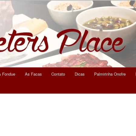
eters Place
A Fondue
As Facas
Contato
Dicas
Palmirinha Onofre