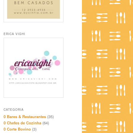
ERICA VIGHI
CATEGORIA
0 Bares & Restaurantes
(35)
0 Chefes de Cozinha
(64)
0 Corte Bovino
(3)