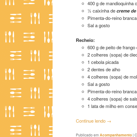
400 g de mandioquinha 
½ caixinha de
creme de 
Pimenta-do-reino branca
Sal a gosto
Recheio:
600 g de peito de frango
2 colheres (sopa) de óle
1 cebola picada
2 dentes de alho
4 colheres (sopa) de mo
Sal a gosto
Pimenta-do-reino branca
4 colheres (sopa) de sal
1 lata de milho em cons
Continue lendo
→
Publicado em
Acompanhamento
|
C