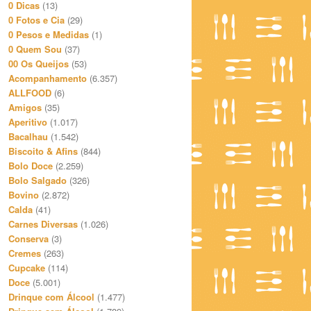
0 Dicas
(13)
0 Fotos e Cia
(29)
0 Pesos e Medidas
(1)
0 Quem Sou
(37)
00 Os Queijos
(53)
Acompanhamento
(6.357)
ALLFOOD
(6)
Amigos
(35)
Aperitivo
(1.017)
Bacalhau
(1.542)
Biscoito & Afins
(844)
Bolo Doce
(2.259)
Bolo Salgado
(326)
Bovino
(2.872)
Calda
(41)
Carnes Diversas
(1.026)
Conserva
(3)
Cremes
(263)
Cupcake
(114)
Doce
(5.001)
Drinque com Álcool
(1.477)