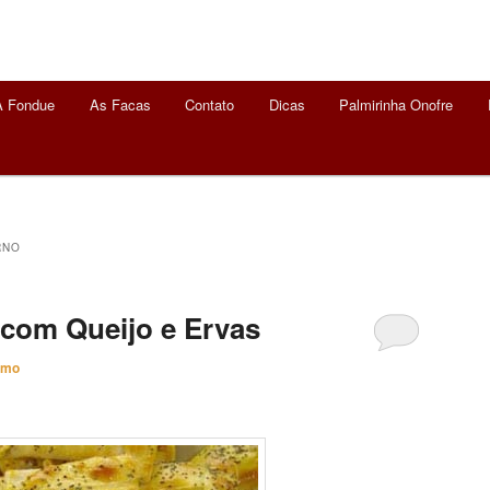
A Fondue
As Facas
Contato
Dicas
Palmirinha Onofre
RNO
 com Queijo e Ervas
imo
 Ervas