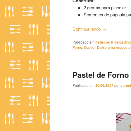
Cobertura:
2 gemas para pincelar
Sementes de papoula par
Continue lendo
→
Publicado em
Petiscos & Salgadin
Forno
,
Queijo
|
Deixe uma resposta
Pastel de Forn
Publicado em
30/09/2024
por
Jeron
Pastel de Forno com Recheio