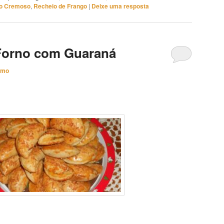
o Cremoso
,
Recheio de Frango
|
Deixe uma resposta
 Forno com Guaraná
imo
araná