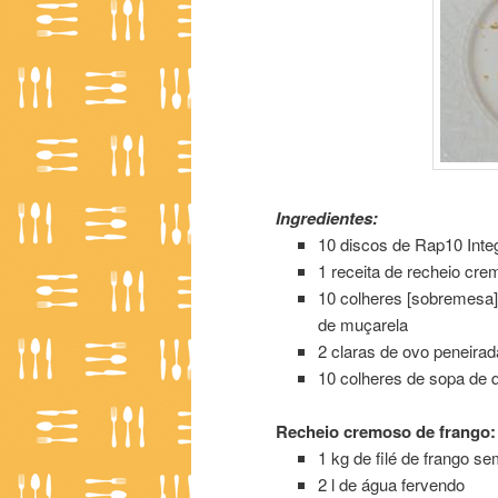
Ingredientes:
10 discos de Rap10 Integ
1 receita de recheio cre
10 colheres [sobremesa] 
de muçarela
2 claras de ovo peneirad
10 colheres de sopa de q
Recheio cremoso de frango:
1 kg de filé de frango se
2 l de água fervendo