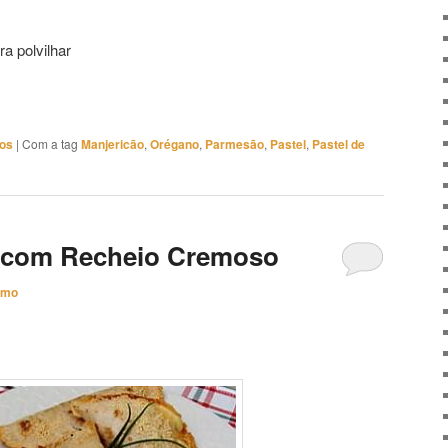
a polvilhar
hos
|
Com a tag
Manjericão
,
Orégano
,
Parmesão
,
Pastel
,
Pastel de
o com Recheio Cremoso
imo
 Cremoso