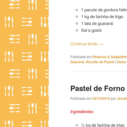
1 pacote de gordura hid
1 kg de farinha de trigo
1 lata de guaraná
Sal a gosto
Continue lendo
→
Publicado em
Petiscos & Salgadin
Guaraná
,
Receita de Pastel
|
Deixe
Pastel de Forn
Publicado em
26/10/2016
por
Jeron
Ingredientes:
½ kg de farinha de trigo