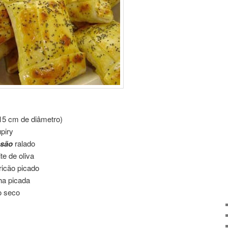
15 cm de diâmetro)
piry
são
ralado
te de oliva
ricão picado
ha picada
o seco