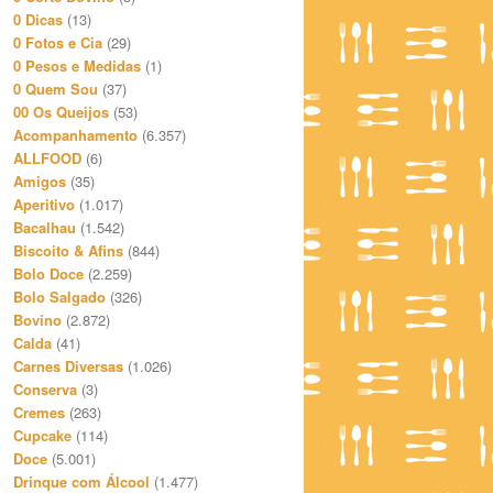
0 Dicas
(13)
0 Fotos e Cia
(29)
0 Pesos e Medidas
(1)
0 Quem Sou
(37)
00 Os Queijos
(53)
Acompanhamento
(6.357)
ALLFOOD
(6)
Amigos
(35)
Aperitivo
(1.017)
Bacalhau
(1.542)
Biscoito & Afins
(844)
Bolo Doce
(2.259)
Bolo Salgado
(326)
Bovino
(2.872)
Calda
(41)
Carnes Diversas
(1.026)
Conserva
(3)
Cremes
(263)
Cupcake
(114)
Doce
(5.001)
Drinque com Álcool
(1.477)