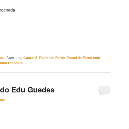
rogenada
hos
|
Com a tag
Guaraná
,
Pastel de Forno
,
Pastel de Forno com
 uma resposta
o do Edu Guedes
imo