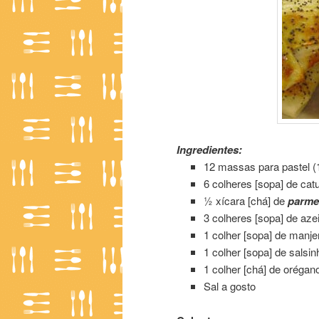
Ingredientes:
12 massas para pastel (
6 colheres [sopa] de catu
½ xícara [chá] de
parme
3 colheres [sopa] de azei
1 colher [sopa] de manje
1 colher [sopa] de salsin
1 colher [chá] de orégan
Sal a gosto