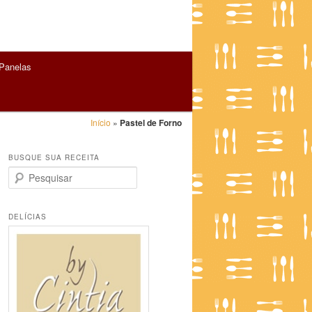
Panelas
Início
»
Pastel de Forno
BUSQUE SUA RECEITA
P
e
s
q
DELÍCIAS
u
i
s
a
r