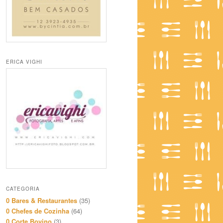
ERICA VIGHI
CATEGORIA
0 Bares & Restaurantes
(35)
0 Chefes de Cozinha
(64)
0 Corte Bovino
(3)