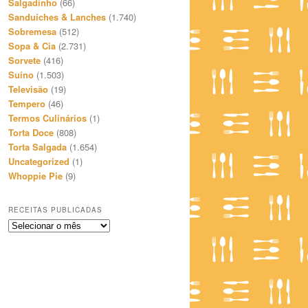
Salgadinho
(66)
Sanduíches & Lanches
(1.740)
Sobremesa
(512)
Sopa & Cia
(2.731)
Sorvete
(416)
Suíno
(1.503)
Televisão
(19)
Tempero
(46)
Termos Culinários
(1)
Torta Doce
(808)
Torta Salgada
(1.654)
Uncategorized
(1)
Whoppie Pie
(9)
RECEITAS PUBLICADAS
Receitas
Publicadas