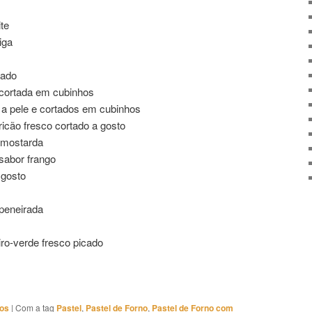
te
iga
cado
 cortada em cubinhos
a pele e cortados em cubinhos
ricão fresco cortado a gosto
 mostarda
sabor frango
 gosto
 peneirada
iro-verde fresco picado
hos
|
Com a tag
Pastel
,
Pastel de Forno
,
Pastel de Forno com