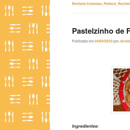
Recheio Cremoso
,
Petisco
,
Rechei
Pastelzinho de
Publicado em
04/03/2023
por
Jeron
Pastelzinho de Forno com Gu
Ingredientes: