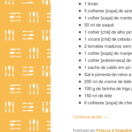
1 limão
5 colheres [sopa] de azei
1 colher [sopa] de mante
50 ml de saquê
1 colher [chá] de alho pi
1 xícara [chá] de cebola
2 tomates maduros sem 
1 colher [sopa] de manje
1 colher [sobremesa] de
1 sache de caldo em pó 
Sal e pimenta-do-reino a
200 ml de creme de leite
100 g de farinha de trigo
150 ml de leite
6 colheres [sopa] de che
Continue lendo
→
Publicado em
Petiscos & Salgadin