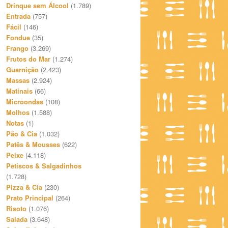
Drinque sem Álcool
(1.789)
Entrada
(757)
Fácil
(146)
Fondue
(35)
Frango
(3.269)
Frutos do Mar
(1.274)
Guarnição
(2.423)
Massas
(2.924)
Matinais
(66)
Microondas
(108)
Molhos
(1.588)
Notas
(1)
Pão & Cia
(1.032)
Patês & Mousses
(622)
Peixe
(4.118)
Petiscos & Salgadinhos
(1.728)
Pizza & Cia
(230)
Prato Principal
(264)
Risoto
(1.076)
Salada
(3.648)