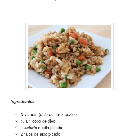
Risoto de Vegetais
Ingredientes:
3 xícaras (chá) de arroz cozido
½ a 1 copo de óleo
1
cebola
média picada
2 talos de aipo picado