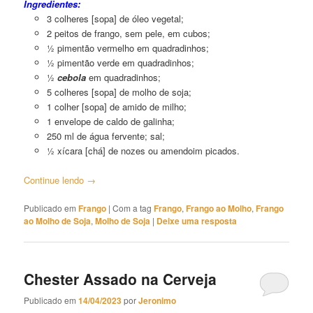
Ingredientes:
3 colheres [sopa] de óleo vegetal;
2 peitos de frango, sem pele, em cubos;
½ pimentão vermelho em quadradinhos;
½ pimentão verde em quadradinhos;
½
cebola
em quadradinhos;
5 colheres [sopa] de molho de soja;
1 colher [sopa] de amido de milho;
1 envelope de caldo de galinha;
250 ml de água fervente; sal;
½ xícara [chá] de nozes ou amendoim picados.
Continue lendo
→
Publicado em
Frango
|
Com a tag
Frango
,
Frango ao Molho
,
Frango
ao Molho de Soja
,
Molho de Soja
|
Deixe uma resposta
Chester Assado na Cerveja
Publicado em
14/04/2023
por
Jeronimo