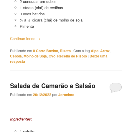
2 cenouras em cubos
1 xícara (chá) de ervilhas
3 ovos batidos
¼ a ½ xícara (chá) de molho de soja
Pimenta
Continue lendo
→
Publicado em
0 Corte Bovino
,
Risoto
|
Com a tag
Aipo
,
Arroz
,
Cebola
,
Molho de Soja
,
Ovo
,
Receita de Risoto
|
Deixe uma
resposta
Salada de Camarão e Salsão
Publicado em
20/12/2022
por
Jeronimo
Salada de Camarão e Salsão
Ingredientes:
1 salsão;