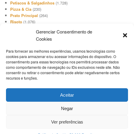
Petiscos & Salgadinhos
(1.728)
Pizza & Cia
(230)
Prato Principal
(264)
Risoto
(1.076)
Salada
(3.648)
Gerenciar Consentimento de
Salgadinho
(66)
Cookies
Sanduíches & Lanches
(1.740)
Sobremesa
(512)
Para fornecer as melhores experiências, usamos tecnologias como
Sopa & Cia
(2.731)
cookies para armazenar e/ou acessar informações do dispositivo. O
Sorvete
(416)
consentimento para essas tecnologias nos permitirá processar dados
Suíno
(1.503)
como comportamento de navegação ou IDs exclusivos neste site. Não
Televisão
(19)
consentir ou retirar o consentimento pode afetar negativamente certos
recursos e funções.
Tempero
(46)
Termos Culinários
(1)
Torta Doce
(808)
Aceitar
Torta Salgada
(1.654)
Uncategorized
(1)
Negar
Whoppie Pie
(9)
Ver preferências
RECEITAS PUBLICADAS
Receitas