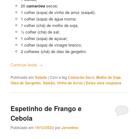
20
camarões
secos;
1 colher (sopa) de vinho de arroz (saquê);
1 colher (sopa) de água morna;
1 colher (chá) de molho de soja;
½ colher (chá) de sal;
1 colher (sopa) de açúcar;
1 colher (sopa) de vinagre branco;
2 colheres (chá) de óleo de gergelim.
Continue lendo
→
Publicado em
Salada
|
Com a tag
Camarão Seco
,
Molho de Soja
,
Óleo de Gergelim
,
Salsão
,
Vinho de Arroz
|
Deixe uma resposta
Espetinho de Frango e
Cebola
Publicado em
19/12/2022
por
Jeronimo