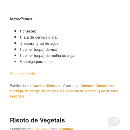
Chester Assado na Cerveja
Ingredientes:
1 chester;
1 lata de cerveja clara;
½ xícara (chá) de água;
1 colher (sopa) de
mel
;
1 colher (sopa) de molho de soja;
Manteiga para untar.
Continue lendo
→
Publicado em
Carnes Diversas
|
Com a tag
Chester
,
Chester na
Cerveja
,
Manteiga
,
Molho de Soja
,
Receita de Chester
|
Deixe uma
resposta
Risoto de Vegetais
Publicado em
03/03/2023
por
Jeronimo