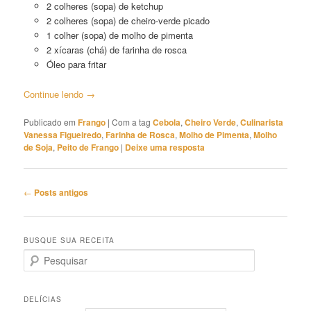
2 colheres (sopa) de ketchup
2 colheres (sopa) de cheiro-verde picado
1 colher (sopa) de molho de pimenta
2 xícaras (chá) de farinha de rosca
Óleo para fritar
Continue lendo
→
Publicado em
Frango
|
Com a tag
Cebola
,
Cheiro Verde
,
Culinarista
Vanessa Figueiredo
,
Farinha de Rosca
,
Molho de Pimenta
,
Molho
de Soja
,
Peito de Frango
|
Deixe uma resposta
Navegação
←
Posts antigos
de
posts
BUSQUE SUA RECEITA
P
e
s
q
DELÍCIAS
u