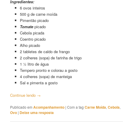
Ingredientes:
6 ovos inteiros
500 g de carne moída
Pimentão picado
Tomate
picado
Cebola picada
Coentro picado
Alho picado
2 tabletes de caldo de frango
2 colheres (sopa) de farinha de trigo
1 ½ litro de água
Tempero pronto e colorau a gosto
4 colheres (sopa) de manteiga
Sal e pimenta a gosto
Continue lendo
→
Publicado em
Acompanhamento
|
Com a tag
Carne Moída
,
Cebola
,
Ovo
|
Deixe uma resposta