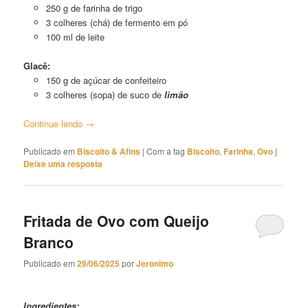
250 g de farinha de trigo
3 colheres (chá) de fermento em pó
100 ml de leite
Glacê:
150 g de açúcar de confeiteiro
3 colheres (sopa) de suco de
limão
Continue lendo
→
Publicado em
Biscoito & Afins
|
Com a tag
Biscoito
,
Farinha
,
Ovo
|
Deixe uma resposta
Fritada de Ovo com Queijo
Branco
Publicado em
29/06/2025
por
Jeronimo
Fritada de Ovo com Queijo Branco
Ingredientes: