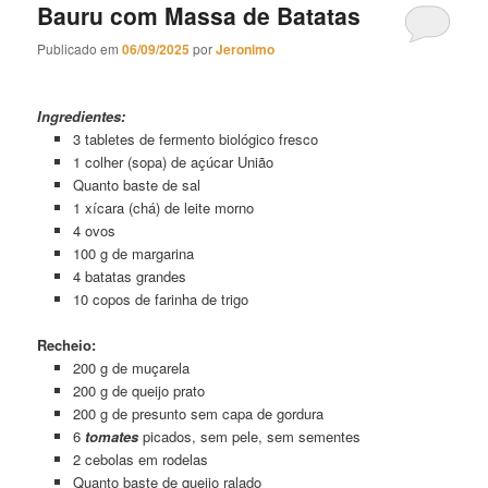
Bauru com Massa de Batatas
Publicado em
06/09/2025
por
Jeronimo
Bauru com Massa de Batatas
Ingredientes:
3 tabletes de fermento biológico fresco
1 colher (sopa) de açúcar União
Quanto baste de sal
1 xícara (chá) de leite morno
4 ovos
100 g de margarina
4 batatas grandes
10 copos de farinha de trigo
Recheio:
200 g de muçarela
200 g de queijo prato
200 g de presunto sem capa de gordura
6
tomates
picados, sem pele, sem sementes
2 cebolas em rodelas
Quanto baste de queijo ralado