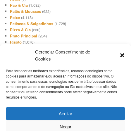
Pão & Cia
(1.032)
Patês & Mousses
(622)
Peixe
(4.118)
Petiscos & Salgadinhos
(1.728)
Pizza & Cia
(230)
Prato Principal
(264)
Risoto
(1.076)
Salada
(3.648)
Gerenciar Consentimento de
Salgadinho
(66)
Cookies
Sanduíches & Lanches
(1.740)
Sobremesa
(512)
Para fornecer as melhores experiências, usamos tecnologias como
Sopa & Cia
(2.731)
cookies para armazenar e/ou acessar informações do dispositivo. O
Sorvete
(416)
consentimento para essas tecnologias nos permitirá processar dados
Suíno
(1.503)
como comportamento de navegação ou IDs exclusivos neste site. Não
Televisão
(19)
consentir ou retirar o consentimento pode afetar negativamente certos
Tempero
(46)
recursos e funções.
Termos Culinários
(1)
Torta Doce
(808)
Aceitar
Torta Salgada
(1.654)
Uncategorized
(1)
Negar
Whoppie Pie
(9)