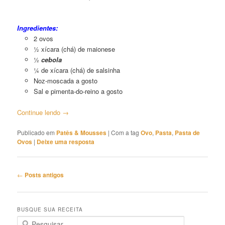
Pasta
de Ovos
Ingredientes:
2 ovos
½ xícara (chá) de maionese
½
cebola
¼ de xícara (chá) de salsinha
Noz-moscada a gosto
Sal e pimenta-do-reino a gosto
Continue lendo
→
Publicado em
Patês & Mousses
|
Com a tag
Ovo
,
Pasta
,
Pasta de
Ovos
|
Deixe uma resposta
Navegação
←
Posts antigos
de
posts
BUSQUE SUA RECEITA
P