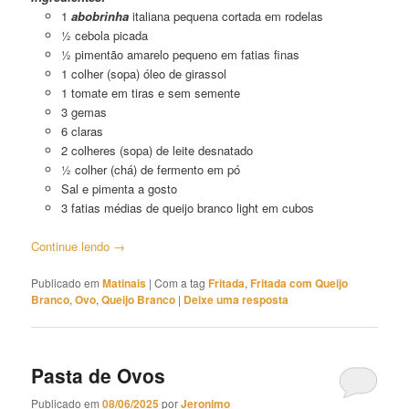
1
abobrinha
italiana pequena cortada em rodelas
½ cebola picada
½ pimentão amarelo pequeno em fatias finas
1 colher (sopa) óleo de girassol
1 tomate em tiras e sem semente
3 gemas
6 claras
2 colheres (sopa) de leite desnatado
½ colher (chá) de fermento em pó
Sal e pimenta a gosto
3 fatias médias de queijo branco light em cubos
Continue lendo
→
Publicado em
Matinais
|
Com a tag
Fritada
,
Fritada com Queijo
Branco
,
Ovo
,
Queijo Branco
|
Deixe uma resposta
Pasta de Ovos
Publicado em
08/06/2025
por
Jeronimo