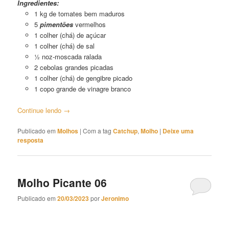
Ingredientes:
1 kg de tomates bem maduros
5
pimentões
vermelhos
1 colher (chá) de açúcar
1 colher (chá) de sal
½ noz-moscada ralada
2 cebolas grandes picadas
1 colher (chá) de gengibre picado
1 copo grande de vinagre branco
Continue lendo
→
Publicado em
Molhos
|
Com a tag
Catchup
,
Molho
|
Deixe uma
resposta
Molho Picante 06
Publicado em
20/03/2023
por
Jeronimo
Molho Picante 06