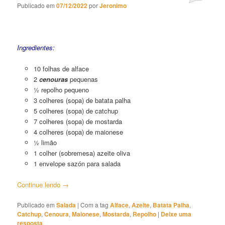
Publicado em
07/12/2022
por
Jeronimo
Salada Legal 02
Ingredientes:
10 folhas de alface
2
cenouras
pequenas
½ repolho pequeno
3 colheres (sopa) de batata palha
5 colheres (sopa) de catchup
7 colheres (sopa) de mostarda
4 colheres (sopa) de maionese
½ limão
1 colher (sobremesa) azeite oliva
1 envelope sazón para salada
Continue lendo
→
Publicado em
Salada
|
Com a tag
Alface
,
Azeite
,
Batata Palha
,
Catchup
,
Cenoura
,
Maionese
,
Mostarda
,
Repolho
|
Deixe uma
resposta