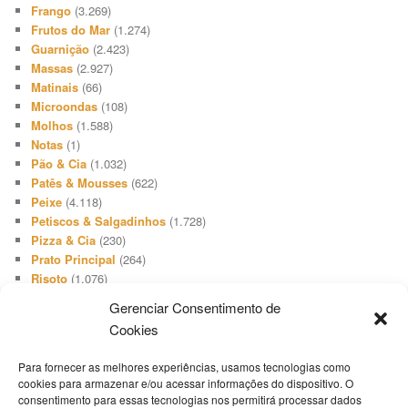
Frango
(3.269)
Frutos do Mar
(1.274)
Guarnição
(2.423)
Massas
(2.927)
Matinais
(66)
Microondas
(108)
Molhos
(1.588)
Notas
(1)
Pão & Cia
(1.032)
Patês & Mousses
(622)
Peixe
(4.118)
Petiscos & Salgadinhos
(1.728)
Pizza & Cia
(230)
Prato Principal
(264)
Risoto
(1.076)
Salada
(3.648)
Gerenciar Consentimento de
Salgadinho
(66)
Cookies
Sanduíches & Lanches
(1.740)
Sobremesa
(512)
Para fornecer as melhores experiências, usamos tecnologias como
Sopa & Cia
(2.731)
cookies para armazenar e/ou acessar informações do dispositivo. O
Sorvete
(416)
consentimento para essas tecnologias nos permitirá processar dados