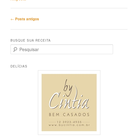
Navegação
←
Posts antigos
de
posts
BUSQUE SUA RECEITA
P
e
s
q
DELÍCIAS
u
i
s
a
r