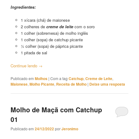
Ingredientes:
1 xícara (chá) de maionese
2 colheres de
creme de leite
com o soro
1 colher (sobremesa) de molho inglês
1 colher (sopa) de catchup picante
½ colher (sopa) de páprica picante
1 pitada de sal
Continue lendo
→
Publicado em
Molhos
|
Com a tag
Catchup
,
Creme de Leite
,
Maionese
,
Molho Picante
,
Receita de Molho
|
Deixe uma resposta
Molho de Maçã com Catchup
01
Publicado em
24/12/2022
por
Jeronimo