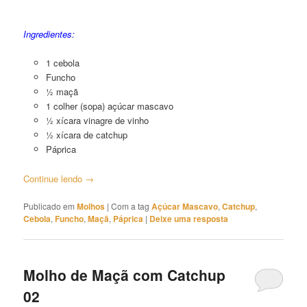
Molho de Maçã com Catchup 01
Ingredientes:
1 cebola
Funcho
½ maçã
1 colher (sopa) açúcar mascavo
½ xícara vinagre de vinho
½ xícara de catchup
Páprica
Continue lendo
→
Publicado em
Molhos
|
Com a tag
Açúcar Mascavo
,
Catchup
,
Cebola
,
Funcho
,
Maçã
,
Páprica
|
Deixe uma resposta
Molho de Maçã com Catchup
02