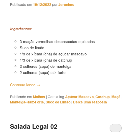
Publicado em
19/12/2022
por
Jeronimo
Molho de Maçã com Catchup 02
Ingredientes:
3 maçãs vermelhas descascadas e picadas
Suco de limão
1/3 de xícara (chá) de açúcar mascavo
1/3 de xícara (chá) de catchup
2 colheres (sopa) de manteiga
2 colheres (sopa) raiz-forte
Continue lendo
→
Publicado em
Molhos
|
Com a tag
Açúcar Mascavo
,
Catchup
,
Maçã
,
Manteiga-Raiz-Forte
,
Suco de Limão
|
Deixe uma resposta
Salada Legal 02