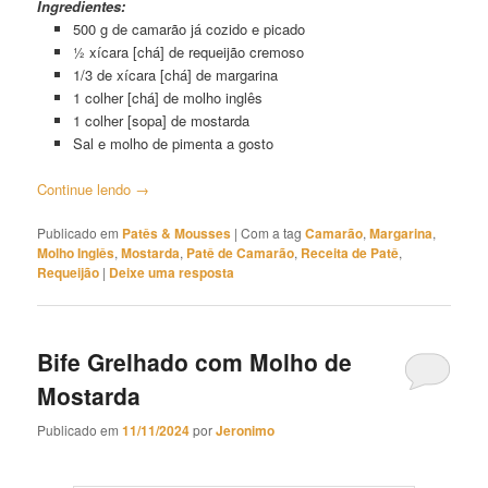
Ingredientes:
500 g de camarão já cozido e picado
½ xícara [chá] de requeijão cremoso
1/3 de xícara [chá] de margarina
1 colher [chá] de molho inglês
1 colher [sopa] de mostarda
Sal e molho de pimenta a gosto
Continue lendo
→
Publicado em
Patês & Mousses
|
Com a tag
Camarão
,
Margarina
,
Molho Inglês
,
Mostarda
,
Patê de Camarão
,
Receita de Patê
,
Requeijão
|
Deixe uma resposta
Bife Grelhado com Molho de
Mostarda
Publicado em
11/11/2024
por
Jeronimo
Bife Grelhado com Molho de Mostarda