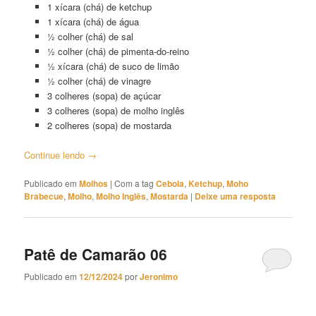
1 xícara (chá) de ketchup
1 xícara (chá) de água
½ colher (chá) de sal
½ colher (chá) de pimenta-do-reino
½ xícara (chá) de suco de limão
½ colher (chá) de vinagre
3 colheres (sopa) de açúcar
3 colheres (sopa) de molho inglês
2 colheres (sopa) de mostarda
Continue lendo
→
Publicado em
Molhos
|
Com a tag
Cebola
,
Ketchup
,
Moho
Brabecue
,
Molho
,
Molho Inglês
,
Mostarda
|
Deixe uma resposta
Patê de Camarão 06
Publicado em
12/12/2024
por
Jeronimo
Patê de Camarão 06