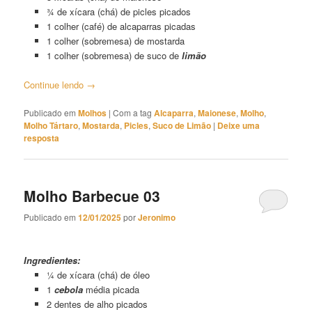
¾ de xícara (chá) de picles picados
1 colher (café) de alcaparras picadas
1 colher (sobremesa) de mostarda
1 colher (sobremesa) de suco de
limão
Continue lendo
→
Publicado em
Molhos
|
Com a tag
Alcaparra
,
Maionese
,
Molho
,
Molho Tártaro
,
Mostarda
,
Picles
,
Suco de Limão
|
Deixe uma
resposta
Molho Barbecue 03
Publicado em
12/01/2025
por
Jeronimo
Molho Barbecue 03
Ingredientes:
¼ de xícara (chá) de óleo
1
cebola
média picada
2 dentes de alho picados