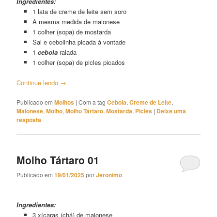
Ingredientes:
1 lata de creme de leite sem soro
A mesma medida de maionese
1 colher (sopa) de mostarda
Sal e cebolinha picada à vontade
1
cebola
ralada
1 colher (sopa) de picles picados
Continue lendo
→
Publicado em
Molhos
|
Com a tag
Cebola
,
Creme de Leite
,
Maionese
,
Molho
,
Molho Tártaro
,
Mostarda
,
Picles
|
Deixe uma
resposta
Molho Tártaro 01
Publicado em
19/01/2025
por
Jeronimo
Molho Tártaro 01
Ingredientes:
3 xícaras (chá) de maionese