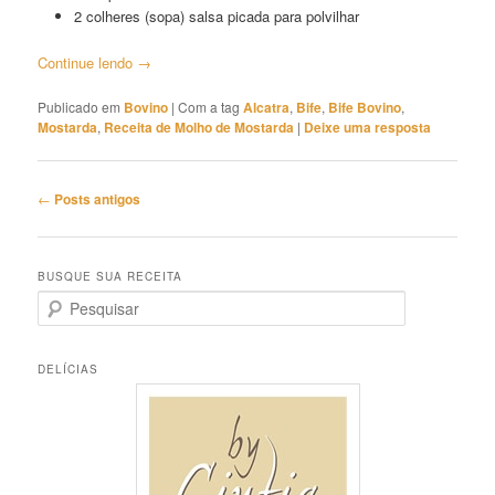
2 colheres (sopa) salsa picada para polvilhar
Continue lendo
→
Publicado em
Bovino
|
Com a tag
Alcatra
,
Bife
,
Bife Bovino
,
Mostarda
,
Receita de Molho de Mostarda
|
Deixe uma resposta
Navegação
←
Posts antigos
de
posts
BUSQUE SUA RECEITA
P
e
s
q
DELÍCIAS
u
i
s
a
r