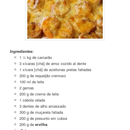
Arroz Especial ao Forno
Ingredientes:
1 ½ kg de camarão
3 xícaras [chá] de arroz cozido al dente
1 xícara [chá] de azeitonas pretas fatiadas
200 g de requeijão cremoso
100 ml de leite
2 gemas
200 g de creme de leite
1 cebola ralada
3 dentes de alho amassado
300 g de muçarela fatiada
200 g de presunto em cubos
200 g de
ervilha