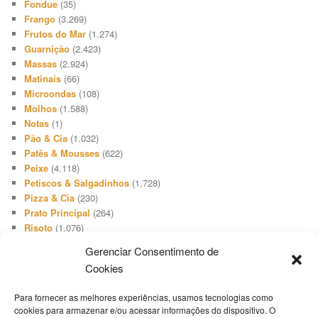
Fondue
(35)
Frango
(3.269)
Frutos do Mar
(1.274)
Guarnição
(2.423)
Massas
(2.924)
Matinais
(66)
Microondas
(108)
Molhos
(1.588)
Notas
(1)
Pão & Cia
(1.032)
Patês & Mousses
(622)
Peixe
(4.118)
Petiscos & Salgadinhos
(1.728)
Pizza & Cia
(230)
Prato Principal
(264)
Risoto
(1.076)
Salada
(3.648)
Gerenciar Consentimento de
Salgadinho
(66)
Cookies
Sanduíches & Lanches
(1.740)
Sobremesa
(512)
Para fornecer as melhores experiências, usamos tecnologias como
Sopa & Cia
(2.731)
cookies para armazenar e/ou acessar informações do dispositivo. O
Sorvete
(416)