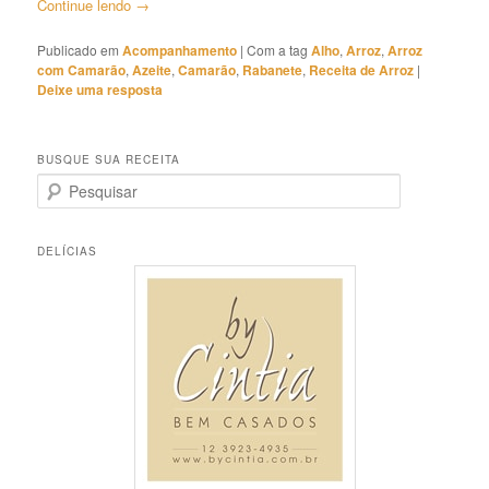
Continue lendo
→
Publicado em
Acompanhamento
|
Com a tag
Alho
,
Arroz
,
Arroz
com Camarão
,
Azeite
,
Camarão
,
Rabanete
,
Receita de Arroz
|
Deixe uma resposta
BUSQUE SUA RECEITA
P
e
s
q
DELÍCIAS
u
i
s
a
r