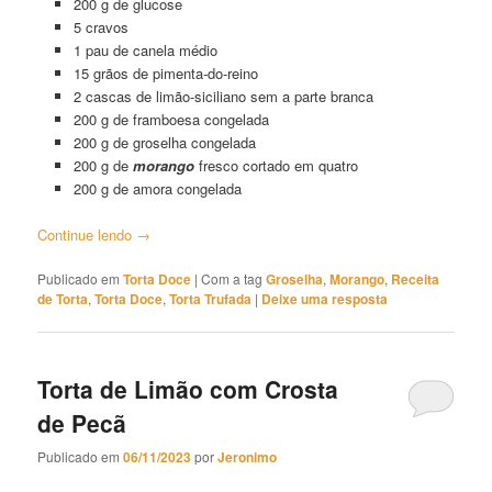
200 g de glucose
5 cravos
1 pau de canela médio
15 grãos de pimenta-do-reino
2 cascas de limão-siciliano sem a parte branca
200 g de framboesa congelada
200 g de groselha congelada
200 g de
morango
fresco cortado em quatro
200 g de amora congelada
Continue lendo
→
Publicado em
Torta Doce
|
Com a tag
Groselha
,
Morango
,
Receita
de Torta
,
Torta Doce
,
Torta Trufada
|
Deixe uma resposta
Torta de Limão com Crosta
de Pecã
Publicado em
06/11/2023
por
Jeronimo