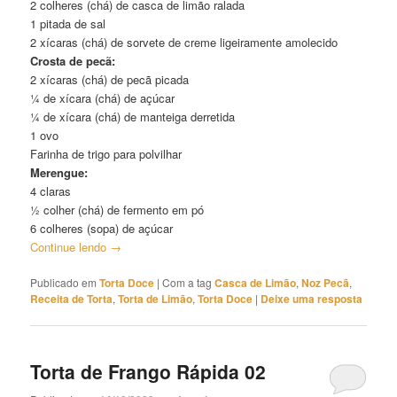
2 colheres (chá) de casca de limão ralada
1 pitada de sal
2 xícaras (chá) de sorvete de creme ligeiramente amolecido
Crosta de pecã:
2 xícaras (chá) de pecã picada
¼ de xícara (chá) de açúcar
¼ de xícara (chá) de manteiga derretida
1 ovo
Farinha de trigo para polvilhar
Merengue:
4 claras
½ colher (chá) de fermento em pó
6 colheres (sopa) de açúcar
Continue lendo
→
Publicado em
Torta Doce
|
Com a tag
Casca de Limão
,
Noz Pecã
,
Receita de Torta
,
Torta de Limão
,
Torta Doce
|
Deixe uma resposta
Torta de Frango Rápida 02