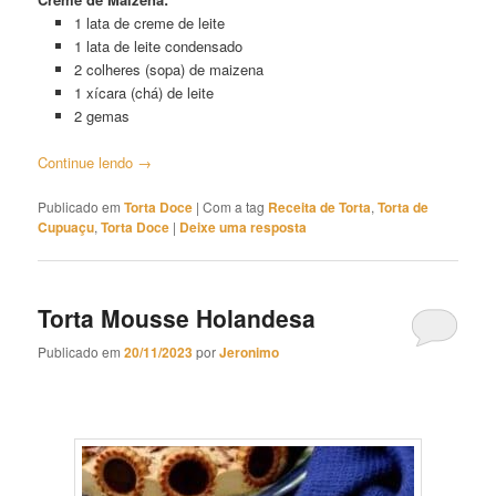
1 lata de creme de leite
1 lata de leite condensado
2 colheres (sopa) de maizena
1 xícara (chá) de leite
2 gemas
Continue lendo
→
Publicado em
Torta Doce
|
Com a tag
Receita de Torta
,
Torta de
Cupuaçu
,
Torta Doce
|
Deixe uma resposta
Torta Mousse Holandesa
Publicado em
20/11/2023
por
Jeronimo
Torta Mousse Holandesa