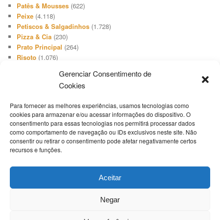
Patês & Mousses
(622)
Peixe
(4.118)
Petiscos & Salgadinhos
(1.728)
Pizza & Cia
(230)
Prato Principal
(264)
Risoto
(1.076)
Salada
(3.648)
Gerenciar Consentimento de
Salgadinho
(66)
Cookies
Sanduíches & Lanches
(1.740)
Sobremesa
(512)
Para fornecer as melhores experiências, usamos tecnologias como
Sopa & Cia
(2.731)
cookies para armazenar e/ou acessar informações do dispositivo. O
Sorvete
(416)
consentimento para essas tecnologias nos permitirá processar dados
Suíno
(1.503)
como comportamento de navegação ou IDs exclusivos neste site. Não
Televisão
(19)
consentir ou retirar o consentimento pode afetar negativamente certos
Tempero
(46)
recursos e funções.
Termos Culinários
(1)
Torta Doce
(808)
Aceitar
Torta Salgada
(1.654)
Uncategorized
(1)
Negar
Whoppie Pie
(9)