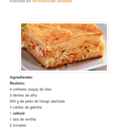
Publicado em
14/10/2023
por
Jeronimo
Torta de Frango Rápida 02
Ingredientes:
Recheio:
4 colheres (sopa) de óleo
3 dentes de alho
500 g de peito de frango desfiado
3 caldos de galinha
1
cebola
1 lata de ervilha
2 tomates