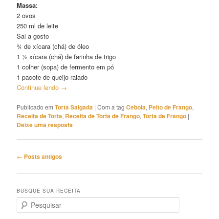
Massa:
2 ovos
250 ml de leite
Sal a gosto
¾ de xícara (chá) de óleo
1 ½ xícara (chá) de farinha de trigo
1 colher (sopa) de fermento em pó
1 pacote de queijo ralado
Continue lendo
→
Publicado em
Torta Salgada
|
Com a tag
Cebola
,
Peito de Frango
,
Receita de Torta
,
Receita de Torta de Frango
,
Torta de Frango
|
Deixe uma resposta
Navegação
←
Posts antigos
de
posts
BUSQUE SUA RECEITA
P
e