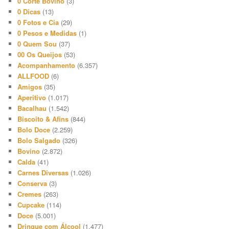
0 Corte Bovino
(3)
0 Dicas
(13)
0 Fotos e Cia
(29)
0 Pesos e Medidas
(1)
0 Quem Sou
(37)
00 Os Queijos
(53)
Acompanhamento
(6.357)
ALLFOOD
(6)
Amigos
(35)
Aperitivo
(1.017)
Bacalhau
(1.542)
Biscoito & Afins
(844)
Bolo Doce
(2.259)
Bolo Salgado
(326)
Bovino
(2.872)
Calda
(41)
Carnes Diversas
(1.026)
Conserva
(3)
Cremes
(263)
Cupcake
(114)
Doce
(5.001)
Drinque com Álcool
(1.477)