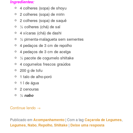
Ingredientes:
4 colheres (sopa) de shoyu
2 colheres (sopa) de mirin
2 colheres (sopa) de saquê
½ colheres (chá) de sal
4 xícaras (chá) de dashi
½ pimenta-malagueta sem sementes
4 pedaços de 3 cm de repolho
4 pedaços de 3 cm de acelga
½ pacote de cogumelo shiitake
4 cogumelos frescos graúdos
200 g de tofu
1 talo de alho-poró
1 l de água
2 cenouras
½
nabo
Continue lendo
→
Publicado em
Acompanhamento
|
Com a tag
Caçarola de Legumes
,
Legumes
,
Nabo
,
Repolho
,
Shiitake
|
Deixe uma resposta