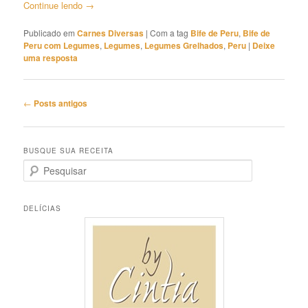
Continue lendo
→
Publicado em
Carnes Diversas
|
Com a tag
Bife de Peru
,
Bife de
Peru com Legumes
,
Legumes
,
Legumes Grelhados
,
Peru
|
Deixe
uma resposta
Navegação
←
Posts antigos
de
posts
BUSQUE SUA RECEITA
P
e
s
q
DELÍCIAS
u
i
s
a
r