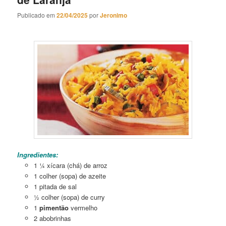
Publicado em
22/04/2025
por
Jeronimo
Arroz
com Legumes e Suco de Laranja
Ingredientes:
1 ¼ xícara (chá) de arroz
1 colher (sopa) de azeite
1 pitada de sal
½ colher (sopa) de curry
1
pimentão
vermelho
2 abobrinhas