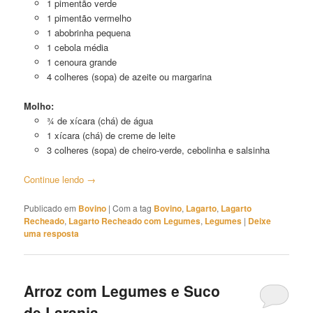
1 pimentão verde
1 pimentão vermelho
1 abobrinha pequena
1 cebola média
1 cenoura grande
4 colheres (sopa) de azeite ou margarina
Molho:
¾ de xícara (chá) de água
1 xícara (chá) de creme de leite
3 colheres (sopa) de cheiro-verde, cebolinha e salsinha
Continue lendo
→
Publicado em
Bovino
|
Com a tag
Bovino
,
Lagarto
,
Lagarto
Recheado
,
Lagarto Recheado com Legumes
,
Legumes
|
Deixe
uma resposta
Arroz com Legumes e Suco
de Laranja