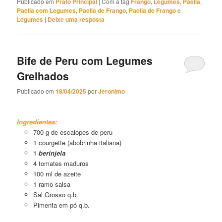
Publicado em
Prato Principal
|
Com a tag
Frango
,
Legumes
,
Paella
,
Paella com Legumes
,
Paella de Frango
,
Paella de Frango e
Legumes
|
Deixe uma resposta
Bife de Peru com Legumes
Grelhados
Publicado em
18/04/2025
por
Jeronimo
Bife de Peru com Legumes Grelhados
Ingredientes:
700 g de escalopes de peru
1 courgette (abobrinha italiana)
1
berinjela
4 tomates maduros
100 ml de azeite
1 ramo salsa
Sal Grosso q.b.
Pimenta em pó q.b.