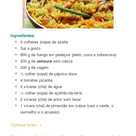
Ingredientes:
3 colheres (sopa) de azeite
Sal a gosto
600 g de frango em pedaços (peito, coxa e sobrecoxa)
200 g de
cenoura
sem casca
200 g de vagem
½ colher (sopa) de páprica doce
4 tomates picados
2 xícaras (chá) de água
½ colher (sopa) de açafrão-da-terra
2 xícaras (chá) de arroz sem lavar
1 xícara (chá) de pimentão em cubos (use o verde, o
vermelho e o amarelo)
Continue lendo
→