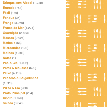
Drinque sem Álcool
(1.789)
Entrada
(757)
Fácil
(146)
Fondue
(35)
Frango
(3.269)
Frutos do Mar
(1.274)
Guarnição
(2.423)
Massas
(2.924)
Matinais
(66)
Microondas
(108)
Molhos
(1.588)
Notas
(1)
Pão & Cia
(1.032)
Patês & Mousses
(622)
Peixe
(4.118)
Petiscos & Salgadinhos
(1.728)
Pizza & Cia
(230)
Prato Principal
(264)
Risoto
(1.076)
Salada
(3.648)