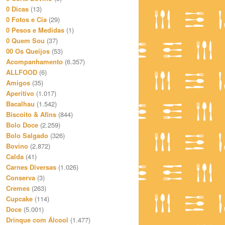
0 Dicas
(13)
0 Fotos e Cia
(29)
0 Pesos e Medidas
(1)
0 Quem Sou
(37)
00 Os Queijos
(53)
Acompanhamento
(6.357)
ALLFOOD
(6)
Amigos
(35)
Aperitivo
(1.017)
Bacalhau
(1.542)
Biscoito & Afins
(844)
Bolo Doce
(2.259)
Bolo Salgado
(326)
Bovino
(2.872)
Calda
(41)
Carnes Diversas
(1.026)
Conserva
(3)
Cremes
(263)
Cupcake
(114)
Doce
(5.001)
Drinque com Álcool
(1.477)