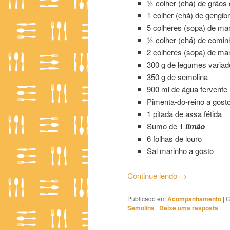
½ colher (chá) de grãos
1 colher (chá) de gengibr
5 colheres (sopa) de man
½ colher (chá) de comi
2 colheres (sopa) de ma
300 g de legumes variad
350 g de semolina
900 ml de água fervente
Pimenta-do-reino a gost
1 pitada de assa fétida
Sumo de 1
limão
6 folhas de louro
Sal marinho a gosto
Continue lendo
→
Publicado em
Acompanhamento
|
C
Semolina
|
Deixe uma resposta