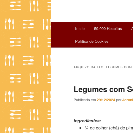
Menu
Início
59.000 Receitas
Pular
Pular
principal
Política de Cookies
para
para
o
o
ARQUIVO DA TAG:
LEGUMES COM
conteúdo
conteúdo
Legumes com S
principal
secundário
Publicado em
29/12/2024
por
Jeron
Legumes com Semolina
Ingredientes:
¼ de colher (chá) de p