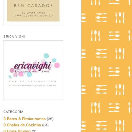
ERICA VIGHI
CATEGORIA
0 Bares & Restaurantes
(35)
0 Chefes de Cozinha
(64)
0 Corte Bovino
(3)