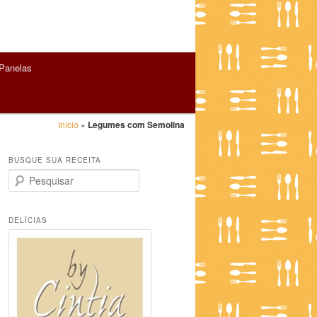
Panelas
Início
»
Legumes com Semolina
BUSQUE SUA RECEITA
P
e
s
q
DELÍCIAS
u
i
s
a
r