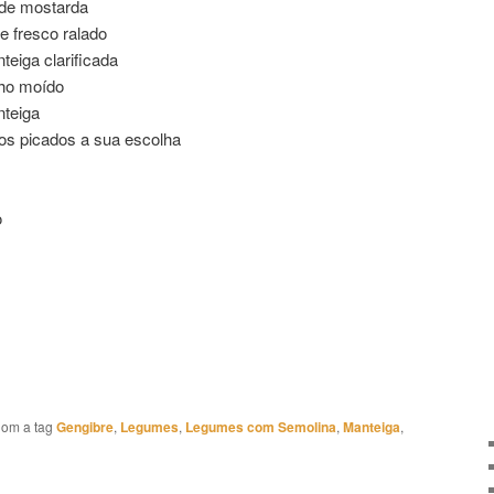
 de mostarda
e fresco ralado
teiga clarificada
nho moído
nteiga
os picados a sua escolha
o
om a tag
Gengibre
,
Legumes
,
Legumes com Semolina
,
Manteiga
,