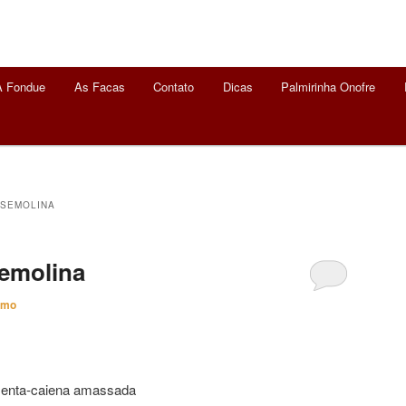
A Fondue
As Facas
Contato
Dicas
Palmirinha Onofre
 SEMOLINA
emolina
imo
imenta-caiena amassada