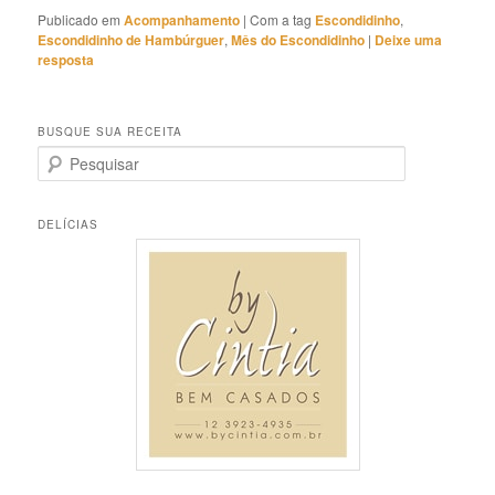
Publicado em
Acompanhamento
|
Com a tag
Escondidinho
,
Escondidinho de Hambúrguer
,
Mês do Escondidinho
|
Deixe uma
resposta
BUSQUE SUA RECEITA
P
e
s
q
DELÍCIAS
u
i
s
a
r