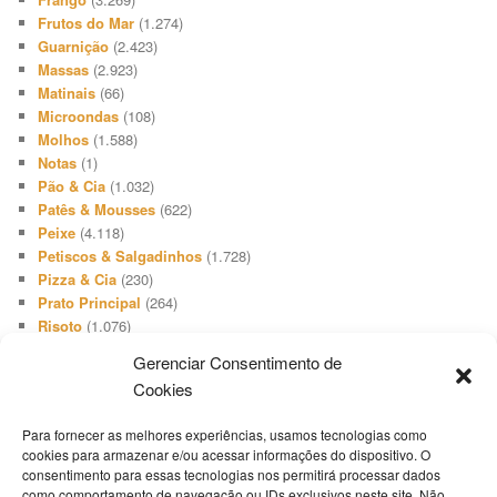
Frutos do Mar
(1.274)
Guarnição
(2.423)
Massas
(2.923)
Matinais
(66)
Microondas
(108)
Molhos
(1.588)
Notas
(1)
Pão & Cia
(1.032)
Patês & Mousses
(622)
Peixe
(4.118)
Petiscos & Salgadinhos
(1.728)
Pizza & Cia
(230)
Prato Principal
(264)
Risoto
(1.076)
Salada
(3.648)
Gerenciar Consentimento de
Salgadinho
(66)
Cookies
Sanduíches & Lanches
(1.740)
Sobremesa
(512)
Para fornecer as melhores experiências, usamos tecnologias como
Sopa & Cia
(2.731)
cookies para armazenar e/ou acessar informações do dispositivo. O
Sorvete
(416)
consentimento para essas tecnologias nos permitirá processar dados
Suíno
(1.503)
como comportamento de navegação ou IDs exclusivos neste site. Não