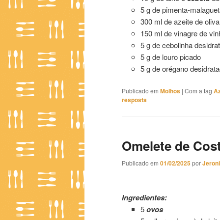
5 g de pimenta-malaguet
300 ml de azeite de oliva
150 ml de vinagre de vi
5 g de cebolinha desidra
5 g de louro picado
5 g de orégano desidrat
Publicado em
Molhos
|
Com a tag
Az
resposta
Omelete de Cost
Publicado em
01/02/2025
por
Jeron
Omelete de Costelinha
Ingredientes:
5
ovos