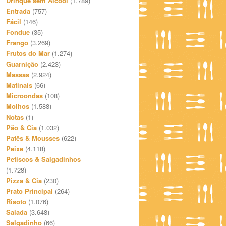
Drinque sem Álcool
(1.789)
Entrada
(757)
Fácil
(146)
Fondue
(35)
Frango
(3.269)
Frutos do Mar
(1.274)
Guarnição
(2.423)
Massas
(2.924)
Matinais
(66)
Microondas
(108)
Molhos
(1.588)
Notas
(1)
Pão & Cia
(1.032)
Patês & Mousses
(622)
Peixe
(4.118)
Petiscos & Salgadinhos
(1.728)
Pizza & Cia
(230)
Prato Principal
(264)
Risoto
(1.076)
Salada
(3.648)
Salgadinho
(66)