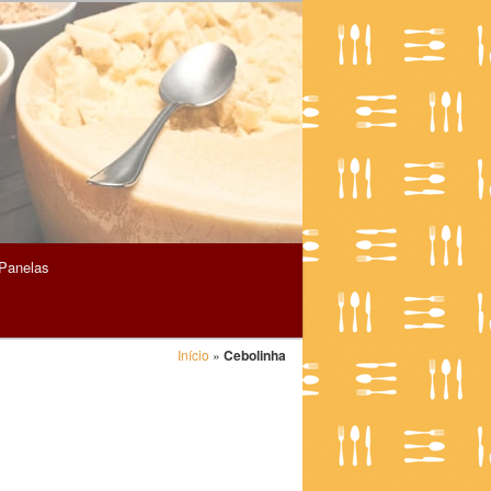
Panelas
Início
»
Cebolinha