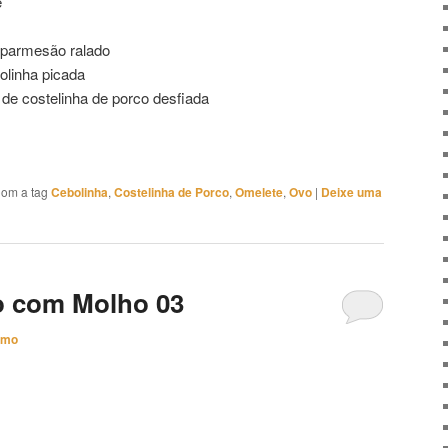
e
o parmesão ralado
olinha picada
 de costelinha de porco desfiada
om a tag
Cebolinha
,
Costelinha de Porco
,
Omelete
,
Ovo
|
Deixe uma
o com Molho 03
imo
3