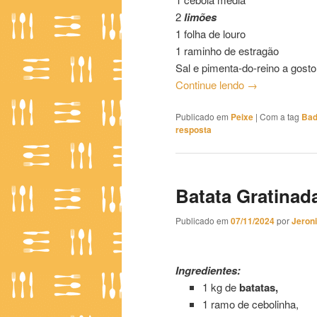
2
limões
1 folha de louro
1 raminho de estragão
Sal e pimenta-do-reino a gosto
Continue lendo
→
Publicado em
Peixe
|
Com a tag
Bad
resposta
Batata Gratinad
Publicado em
07/11/2024
por
Jeron
Batata Gratinada à Moda de Di
Ingredientes:
1 kg de
batatas,
1 ramo de cebolinha,