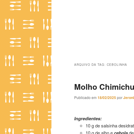
ARQUIVO DA TAG:
CEBOLINHA
Molho Chimichur
Publicado em
18/02/2025
por
Jeron
Molho Chimichurri de Mestre
Ingredientes:
10 g de salsinha desidra
10 g de alho e
cebola
de