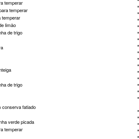
ra temperar
para temperar
a temperar
de limão
nha de trigo
va
nteiga
nha de trigo
 conserva fatiado
inha verde picada
ra temperar