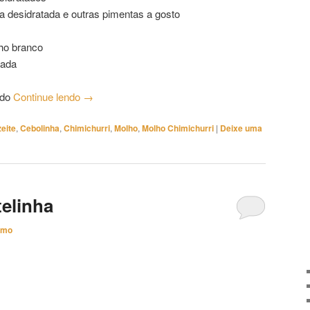
a desidratada e outras pimentas a gosto
nho branco
tada
ado
Continue lendo
→
eite
,
Cebolinha
,
Chimichurri
,
Molho
,
Molho Chimichurri
|
Deixe uma
elinha
imo