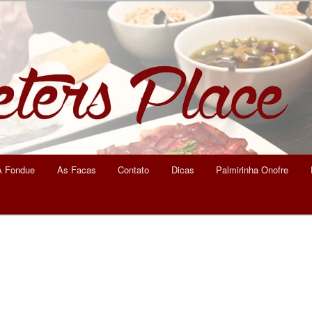
eters Place
A Fondue
As Facas
Contato
Dicas
Palmirinha Onofre