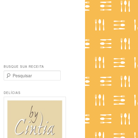
BUSQUE SUA RECEITA
P
e
s
q
DELÍCIAS
u
i
s
a
r