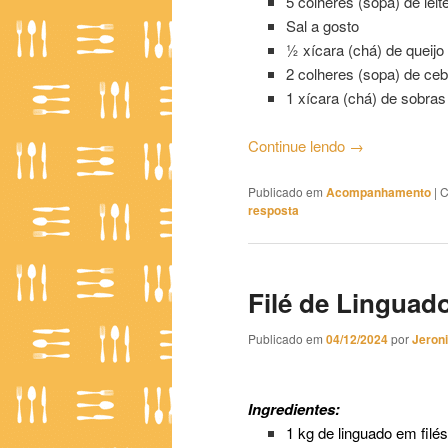
5 colheres (sopa) de leit
Sal a gosto
½ xícara (chá) de queij
2 colheres (sopa) de ceb
1 xícara (chá) de sobras
Continue lendo
→
Publicado em
Acompanhamento
|
C
resposta
Filé de Linguad
Publicado em
04/12/2024
por
Jeron
Filé de Linguado com Molho 0
Ingredientes:
1 kg de linguado em filés