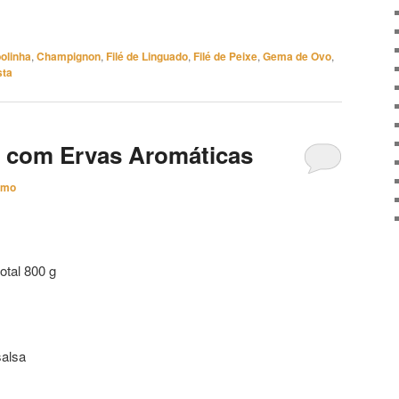
olinha
,
Champignon
,
Filé de Linguado
,
Filé de Peixe
,
Gema de Ovo
,
sta
o com Ervas Aromáticas
imo
romáticas
otal 800 g
salsa