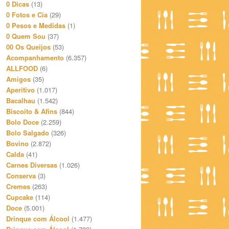
0 Dicas
(13)
0 Fotos e Cia
(29)
0 Pesos e Medidas
(1)
0 Quem Sou
(37)
00 Os Queijos
(53)
Acompanhamento
(6.357)
ALLFOOD
(6)
Amigos
(35)
Aperitivo
(1.017)
Bacalhau
(1.542)
Biscoito & Afins
(844)
Bolo Doce
(2.259)
Bolo Salgado
(326)
Bovino
(2.872)
Calda
(41)
Carnes Diversas
(1.026)
Conserva
(3)
Cremes
(263)
Cupcake
(114)
Doce
(5.001)
Drinque com Álcool
(1.477)