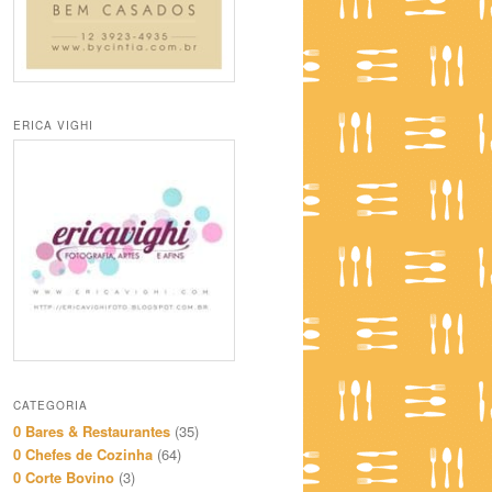
ERICA VIGHI
CATEGORIA
0 Bares & Restaurantes
(35)
0 Chefes de Cozinha
(64)
0 Corte Bovino
(3)