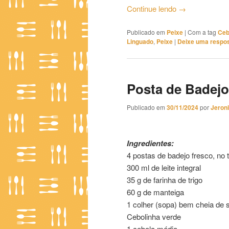
Continue lendo
→
Publicado em
Peixe
|
Com a tag
Ceb
Linguado
,
Peixe
|
Deixe uma respo
Posta de Badej
Publicado em
30/11/2024
por
Jeron
Posta de Badejo com Ervas A
Ingredientes:
4 postas de badejo fresco, no t
300 ml de leite integral
35 g de farinha de trigo
60 g de manteiga
1 colher (sopa) bem cheia de 
Cebolinha verde
1 cebola média