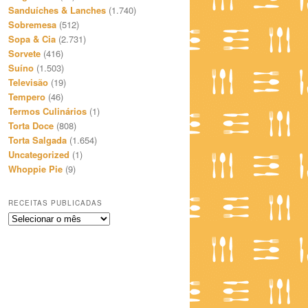
Sanduíches & Lanches
(1.740)
Sobremesa
(512)
Sopa & Cia
(2.731)
Sorvete
(416)
Suíno
(1.503)
Televisão
(19)
Tempero
(46)
Termos Culinários
(1)
Torta Doce
(808)
Torta Salgada
(1.654)
Uncategorized
(1)
Whoppie Pie
(9)
RECEITAS PUBLICADAS
Receitas
Publicadas