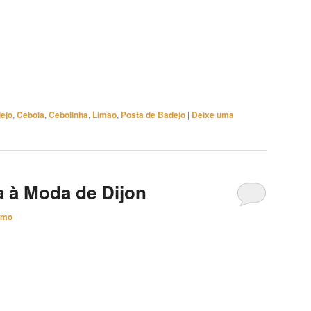
ejo
,
Cebola
,
Cebolinha
,
Limão
,
Posta de Badejo
|
Deixe uma
a à Moda de Dijon
imo
jon