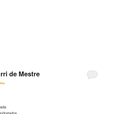
ri de Mestre
imo
tada
sidratados