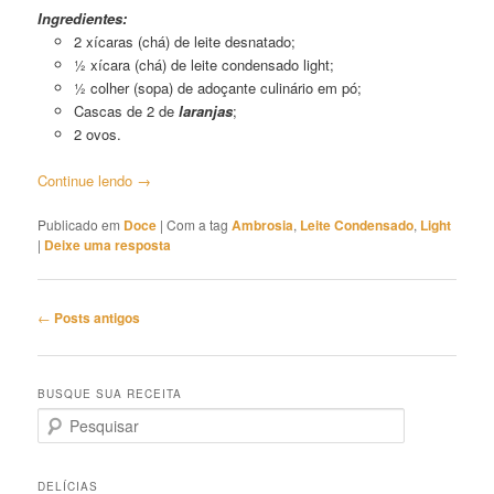
Ingredientes:
2 xícaras (chá) de leite desnatado;
½ xícara (chá) de leite condensado light;
½ colher (sopa) de adoçante culinário em pó;
Cascas de 2 de
laranjas
;
2 ovos.
Continue lendo
→
Publicado em
Doce
|
Com a tag
Ambrosia
,
Leite Condensado
,
Light
|
Deixe uma resposta
Navegação
←
Posts antigos
de
posts
BUSQUE SUA RECEITA
P
e
s
q
DELÍCIAS