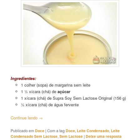
Ingredientes:
1 colher (sopa) de margarina sem leite
1 ½ xícara (chá) de
açúcar
1 xícara (chá) de Supra Soy Sem Lactose Original (156 g)
½ xícara (chá) de água fervente
Continue lendo
→
Publicado em
Doce
|
Com a tag
Doce
,
Leite Condensado
,
Leite
Condensado Sem Lactose
,
Sem Lactose
|
Deixe uma resposta