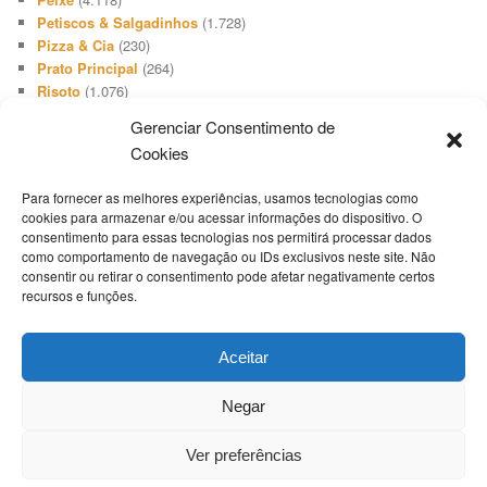
Petiscos & Salgadinhos
(1.728)
Pizza & Cia
(230)
Prato Principal
(264)
Risoto
(1.076)
Salada
(3.648)
Gerenciar Consentimento de
Salgadinho
(66)
Cookies
Sanduíches & Lanches
(1.740)
Sobremesa
(512)
Para fornecer as melhores experiências, usamos tecnologias como
Sopa & Cia
(2.731)
cookies para armazenar e/ou acessar informações do dispositivo. O
Sorvete
(416)
consentimento para essas tecnologias nos permitirá processar dados
Suíno
(1.503)
como comportamento de navegação ou IDs exclusivos neste site. Não
Televisão
(19)
consentir ou retirar o consentimento pode afetar negativamente certos
recursos e funções.
Tempero
(46)
Termos Culinários
(1)
Torta Doce
(808)
Aceitar
Torta Salgada
(1.654)
Uncategorized
(1)
Negar
Whoppie Pie
(9)
Ver preferências
RECEITAS PUBLICADAS