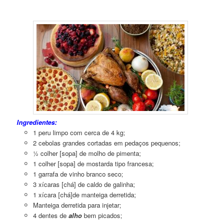
Peru
Assado ao Molho Gravy
Ingredientes:
1 peru limpo com cerca de 4 kg;
2 cebolas grandes cortadas em pedaços pequenos;
½ colher [sopa] de molho de pimenta;
1 colher [sopa] de mostarda tipo francesa;
1 garrafa de vinho branco seco;
3 xícaras [chá] de caldo de galinha;
1 xícara [chá]de manteiga derretida;
Manteiga derretida para injetar;
4 dentes de
alho
bem picados;