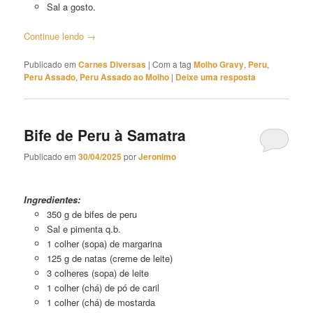
Sal a gosto.
Continue lendo
→
Publicado em
Carnes Diversas
|
Com a tag
Molho Gravy
,
Peru
,
Peru Assado
,
Peru Assado ao Molho
|
Deixe uma resposta
Bife de Peru à Samatra
Publicado em
30/04/2025
por
Jeronimo
Bife de Peru à Samatra
Ingredientes:
350 g de bifes de peru
Sal e pimenta q.b.
1 colher (sopa) de margarina
125 g de natas (creme de leite)
3 colheres (sopa) de leite
1 colher (chá) de pó de caril
1 colher (chá) de mostarda