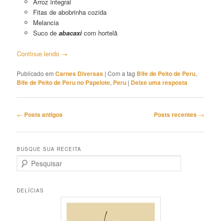
Arroz integral
Fitas de abobrinha cozida
Melancia
Suco de
abacaxi
com hortelã
Continue lendo
→
Publicado em
Carnes Diversas
|
Com a tag
Bife de Peito de Peru
,
Bife de Peito de Peru no Papelote
,
Peru
|
Deixe uma resposta
Navegação
←
Posts antigos
Posts recentes
→
de
posts
BUSQUE SUA RECEITA
P
e
s
q
DELÍCIAS
u
i
s