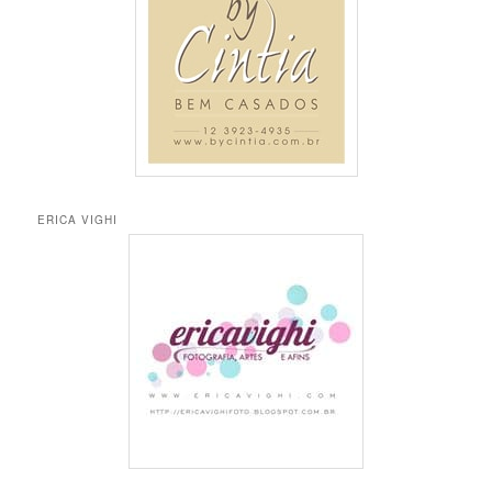
a
r
ERICA VIGHI