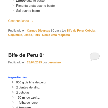
Limão
quanto baste
Pimenta-preta quanto baste
Sal quanto baste
Continue lendo
→
Publicado em
Carnes Diversas
|
Com a tag
Bife de Peru
,
Cebola
,
Cogumelo
,
Limão
,
Peru
|
Deixe uma resposta
Bife de Peru 01
Publicado em
28/04/2025
por
Jeronimo
Bife de Peru 01
Ingredientes:
900 g de bife de peru,
2 dentes de alho,
2 cebolas,
150 ml de azeite,
1 folha de louro,
4
tomates,