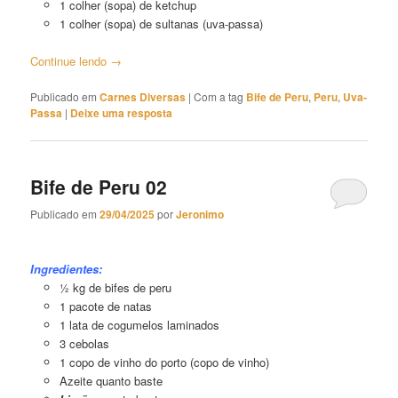
1 colher (sopa) de ketchup
1 colher (sopa) de sultanas (uva-passa)
Continue lendo
→
Publicado em
Carnes Diversas
|
Com a tag
Bife de Peru
,
Peru
,
Uva-
Passa
|
Deixe uma resposta
Bife de Peru 02
Publicado em
29/04/2025
por
Jeronimo
Bife de Peru 02
Ingredientes:
½ kg de bifes de peru
1 pacote de natas
1 lata de cogumelos laminados
3 cebolas
1 copo de vinho do porto (copo de vinho)
Azeite quanto baste