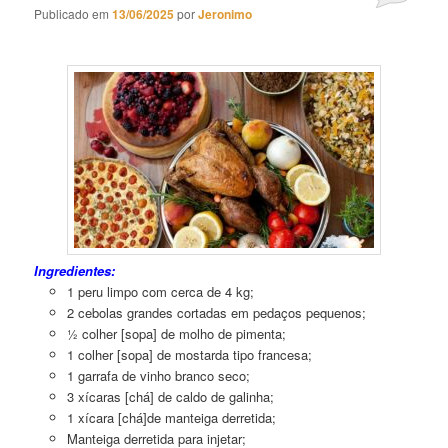
Publicado em
13/06/2025
por
Jeronimo
Peru
Assado ao Molho Gravy
Ingredientes:
1 peru limpo com cerca de 4 kg;
2 cebolas grandes cortadas em pedaços pequenos;
½ colher [sopa] de molho de pimenta;
1 colher [sopa] de mostarda tipo francesa;
1 garrafa de vinho branco seco;
3 xícaras [chá] de caldo de galinha;
1 xícara [chá]de manteiga derretida;
Manteiga derretida para injetar;