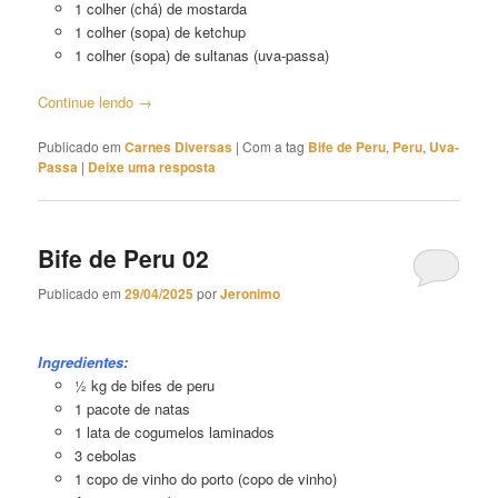
1 colher (chá) de mostarda
1 colher (sopa) de ketchup
1 colher (sopa) de sultanas (uva-passa)
Continue lendo
→
Publicado em
Carnes Diversas
|
Com a tag
Bife de Peru
,
Peru
,
Uva-
Passa
|
Deixe uma resposta
Bife de Peru 02
Publicado em
29/04/2025
por
Jeronimo
Bife de Peru 02
Ingredientes:
½ kg de bifes de peru
1 pacote de natas
1 lata de cogumelos laminados
3 cebolas
1 copo de vinho do porto (copo de vinho)