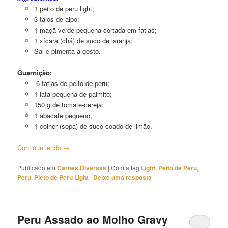
1 peito de peru light;
3 talos de aipo;
1 maçã verde pequena cortada em fatias;
1 xícara (chá) de suco de laranja;
Sal e pimenta a gosto.
Guarnição:
6 fatias de peito de peru;
1 lata pequena de palmito;
150 g de tomate-cereja;
1 abacate pequeno;
1 colher (sopa) de suco coado de limão.
Continue lendo
→
Publicado em
Carnes Diversas
|
Com a tag
Light
,
Peito de Peru
,
Peru
,
Pieto de Peru Light
|
Deixe uma resposta
Peru Assado ao Molho Gravy