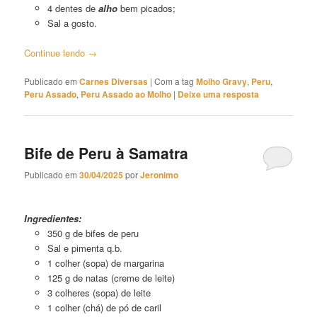
4 dentes de
alho
bem picados;
Sal a gosto.
Continue lendo
→
Publicado em
Carnes Diversas
|
Com a tag
Molho Gravy
,
Peru
,
Peru Assado
,
Peru Assado ao Molho
|
Deixe uma resposta
Bife de Peru à Samatra
Publicado em
30/04/2025
por
Jeronimo
Bife de Peru à Samatra
Ingredientes:
350 g de bifes de peru
Sal e pimenta q.b.
1 colher (sopa) de margarina
125 g de natas (creme de leite)
3 colheres (sopa) de leite
1 colher (chá) de pó de caril