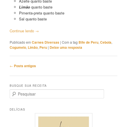
Azeite quanto baste
Limão
quanto baste
Pimenta-preta quanto baste
Sal quanto baste
Continue lendo
→
Publicado em
Carnes Diversas
|
Com a tag
Bife de Peru
,
Cebola
,
Cogumelo
,
Limão
,
Peru
|
Deixe uma resposta
Navegação
←
Posts antigos
de
posts
BUSQUE SUA RECEITA
P
e
s
q
DELÍCIAS
u
i
s