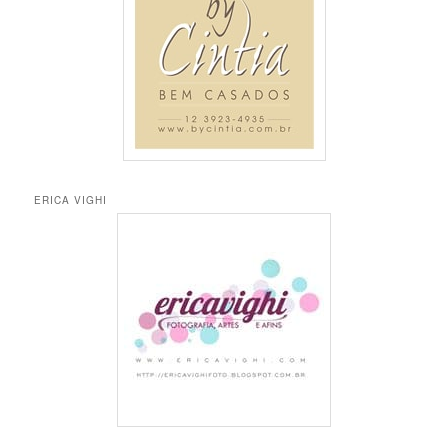
a
r
ERICA VIGHI