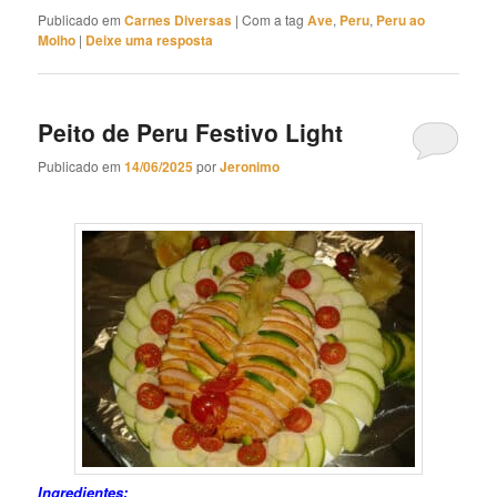
Publicado em
Carnes Diversas
|
Com a tag
Ave
,
Peru
,
Peru ao
Molho
|
Deixe uma resposta
Peito de Peru Festivo Light
Publicado em
14/06/2025
por
Jeronimo
Peito
de Peru Festivo Light
Ingredientes: