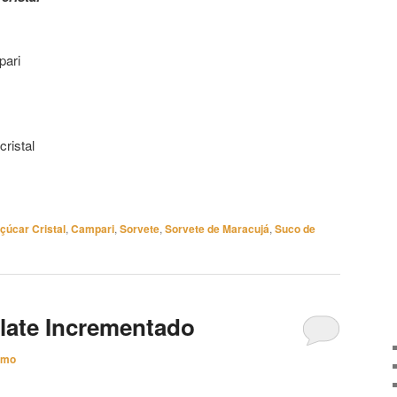
pari
cristal
çúcar Cristal
,
Campari
,
Sorvete
,
Sorvete de Maracujá
,
Suco de
late Incrementado
imo