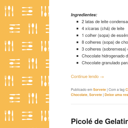
Picolé de Chocolate Incremen
Ingredientes:
2 latas de leite condens
4 xícaras (chá) de leite
1 colher (sopa) de essên
8 colheres (sopa) de ch
3 colheres (sobremesa) 
Chocolate hidrogenado d
Chocolate granulado par
Continue lendo
→
Publicado em
Sorvete
|
Com a tag
C
Chocolate
,
Sorvete
|
Deixe uma re
Picolé de Gelati