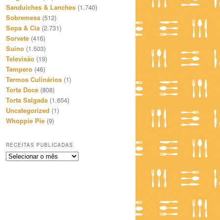
Sanduíches & Lanches
(1.740)
Sobremesa
(512)
Sopa & Cia
(2.731)
Sorvete
(416)
Suíno
(1.503)
Televisão
(19)
Tempero
(46)
Termos Culinários
(1)
Torta Doce
(808)
Torta Salgada
(1.654)
Uncategorized
(1)
Whoppie Pie
(9)
RECEITAS PUBLICADAS
Receitas
Publicadas