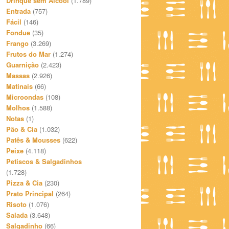
Drinque sem Álcool
(1.789)
Entrada
(757)
Fácil
(146)
Fondue
(35)
Frango
(3.269)
Frutos do Mar
(1.274)
Guarnição
(2.423)
Massas
(2.926)
Matinais
(66)
Microondas
(108)
Molhos
(1.588)
Notas
(1)
Pão & Cia
(1.032)
Patês & Mousses
(622)
Peixe
(4.118)
Petiscos & Salgadinhos
(1.728)
Pizza & Cia
(230)
Prato Principal
(264)
Risoto
(1.076)
Salada
(3.648)
Salgadinho
(66)