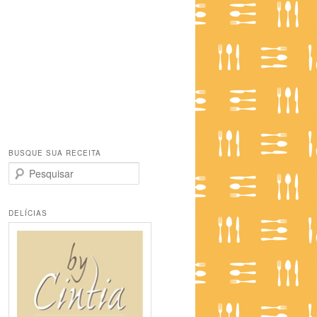
BUSQUE SUA RECEITA
P
e
s
q
DELÍCIAS
u
i
s
a
r