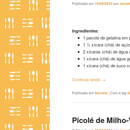
Publicado em
10/09/2024
por
Jeron
Picolé de Gelatina
Ingredientes:
1 pacote de gelatina em 
1 ½ xícara (chá) de açú
2 xícaras (chá) de água 
1 xícara (chá) de água g
1 xícara (chá) de suco 
Continue lendo
→
Publicado em
Sorvete
|
Com a tag
G
Picolé de Milho