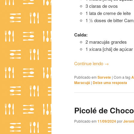
3 claras de ovos
1 lata de creme de leite
1 ½ doses de bitter Cam
Calda:
2 maracujás grandes
1 xícara [chá] de açúcar 
Continue lendo
→
Publicado em
Sorvete
|
Com a tag
A
Maracujá
|
Deixe uma resposta
Picolé de Choco
Publicado em
11/09/2024
por
Jeron