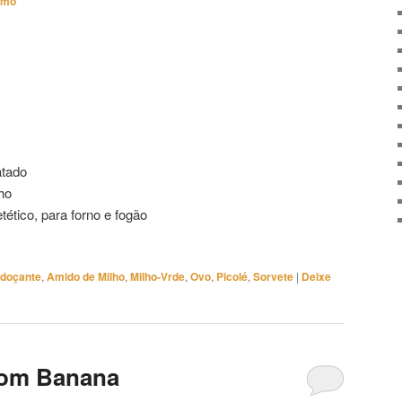
imo
atado
ho
tético, para forno e fogão
doçante
,
Amido de Milho
,
Milho-Vrde
,
Ovo
,
Picolé
,
Sorvete
|
Deixe
com Banana