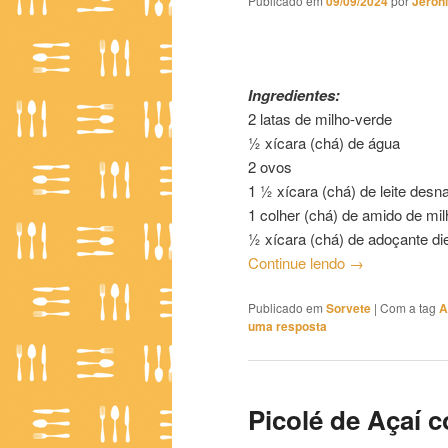
Publicado em
09/09/2024
por
Jeron
Picolé de Milho-Verde
Ingredientes:
2 latas de milho-verde
½ xícara (chá) de água
2 ovos
1 ½ xícara (chá) de leite desn
1 colher (chá) de amido de mil
½ xícara (chá) de adoçante die
Continue lendo
→
Publicado em
Sorvete
|
Com a tag
A
uma resposta
Picolé de Açaí 