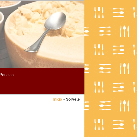
Panelas
Início
»
Sorvete