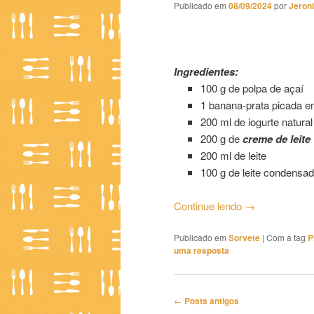
Publicado em
08/09/2024
por
Jeron
Picolé de Açaí com Banana
Ingredientes:
100 g de polpa de açaí
1 banana-prata picada em
200 ml de iogurte natural
200 g de
creme de leite
200 ml de leite
100 g de leite condensa
Continue lendo
→
Publicado em
Sorvete
|
Com a tag
P
uma resposta
Navegação
←
Posts antigos