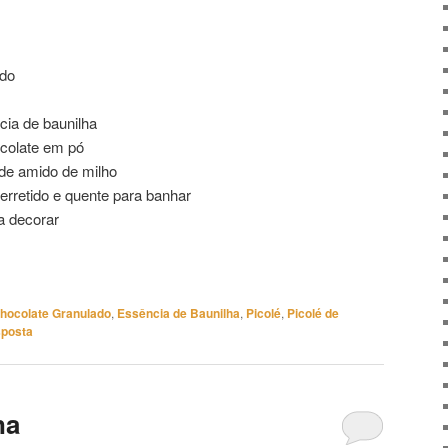
tado
ado
cia de baunilha
ocolate em pó
de amido de milho
erretido e quente para banhar
a decorar
hocolate Granulado
,
Essência de Baunilha
,
Picolé
,
Picolé de
sposta
na