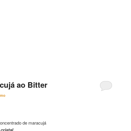
ujá ao Bitter
imo
concentrado de maracujá
cristal