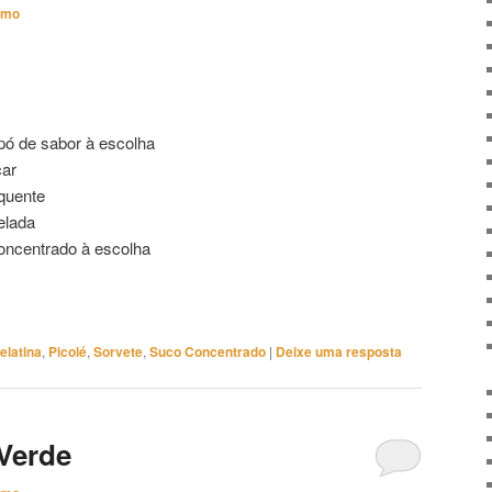
imo
pó de sabor à escolha
car
quente
elada
concentrado à escolha
elatina
,
Picolé
,
Sorvete
,
Suco Concentrado
|
Deixe uma resposta
-Verde