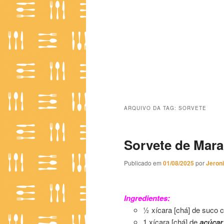
ARQUIVO DA TAG:
SORVETE
Sorvete de Marac
Publicado em
01/08/2025
por
Jeron
Sorvete de Maracujá ao Bitter
Ingredientes:
½ xícara [chá] de suco 
1 xícara [chá] de
açúcar 