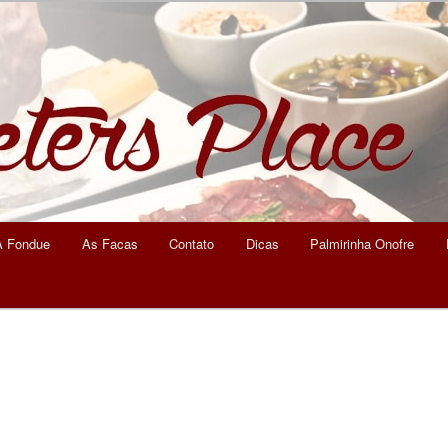
eters Place
A Fondue
As Facas
Contato
Dicas
Palmirinha Onofre