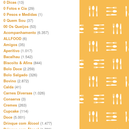
0 Dicas
(13)
0 Fotos e Cia
(29)
0 Pesos e Medidas
(1)
0 Quem Sou
(37)
00 Os Queijos
(53)
Acompanhamento
(6.357)
ALLFOOD
(6)
Amigos
(35)
Aperitivo
(1.017)
Bacalhau
(1.542)
Biscoito & Afins
(844)
Bolo Doce
(2.259)
Bolo Salgado
(326)
Bovino
(2.872)
Calda
(41)
Carnes Diversas
(1.026)
Conserva
(3)
Cremes
(263)
Cupcake
(114)
Doce
(5.001)
Drinque com Álcool
(1.477)