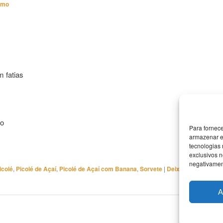
imo
 fatias
do
Para fornec
armazenar e
tecnologias
exclusivos n
negativament
icolé
,
Picolé de Açaí
,
Picolé de Açaí com Banana
,
Sorvete
|
Deixe
A