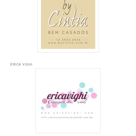
s
a
r
ERICA VIGHI