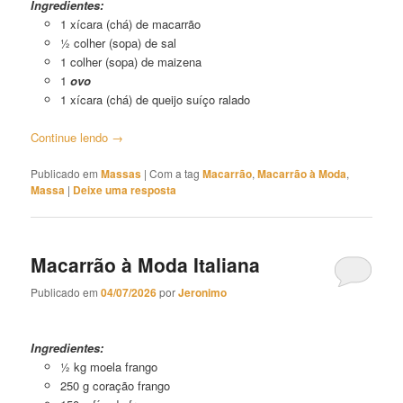
Ingredientes:
1 xícara (chá) de macarrão
½ colher (sopa) de sal
1 colher (sopa) de maizena
1
ovo
1 xícara (chá) de queijo suíço ralado
Continue lendo
→
Publicado em
Massas
|
Com a tag
Macarrão
,
Macarrão à Moda
,
Massa
|
Deixe uma resposta
Macarrão à Moda Italiana
Publicado em
04/07/2026
por
Jeronimo
Macarrão à Moda Italiana
Ingredientes:
½ kg moela frango
250 g coração frango