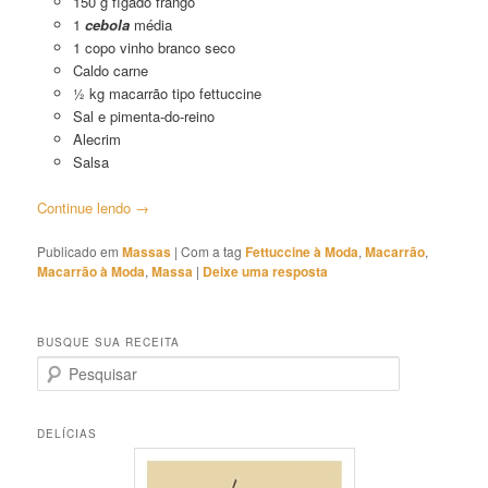
150 g fígado frango
1
cebola
média
1 copo vinho branco seco
Caldo carne
½ kg macarrão tipo fettuccine
Sal e pimenta-do-reino
Alecrim
Salsa
Continue lendo
→
Publicado em
Massas
|
Com a tag
Fettuccine à Moda
,
Macarrão
,
Macarrão à Moda
,
Massa
|
Deixe uma resposta
BUSQUE SUA RECEITA
P
e
s
q
DELÍCIAS
u
i