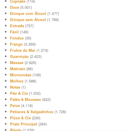
Cupcake
(114)
Doce
(5.001)
Drinque com Álcool
(1.477)
Drinque sem Álcool
(1.789)
Entrada
(757)
Fácil
(146)
Fondue
(35)
Frango
(3.269)
Frutos do Mar
(1.274)
Guarnição
(2.423)
Massas
(2.926)
Matinais
(66)
Microondas
(108)
Molhos
(1.588)
Notas
(1)
Pão & Cia
(1.032)
Patês & Mousses
(622)
Peixe
(4.118)
Petiscos & Salgadinhos
(1.728)
Pizza & Cia
(230)
Prato Principal
(264)
Risoto
(1.076)