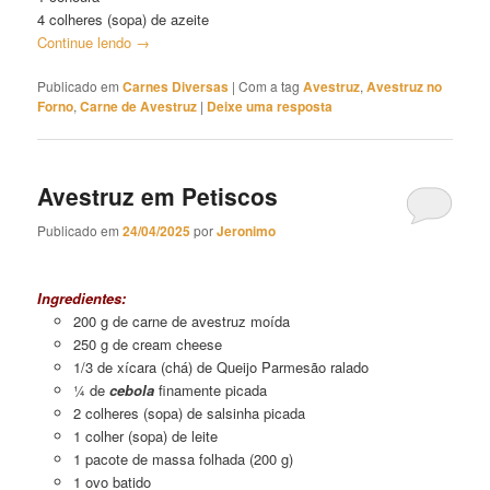
4 colheres (sopa) de azeite
Continue lendo
→
Publicado em
Carnes Diversas
|
Com a tag
Avestruz
,
Avestruz no
Forno
,
Carne de Avestruz
|
Deixe uma resposta
Avestruz em Petiscos
Publicado em
24/04/2025
por
Jeronimo
Avestruz em Petiscos
Ingredientes:
200 g de carne de avestruz moída
250 g de cream cheese
1/3 de xícara (chá) de Queijo Parmesão ralado
¼ de
cebola
finamente picada
2 colheres (sopa) de salsinha picada
1 colher (sopa) de leite
1 pacote de massa folhada (200 g)
1 ovo batido