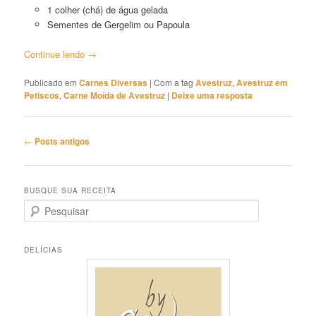
1 colher (chá) de água gelada
Sementes de Gergelim ou Papoula
Continue lendo
→
Publicado em
Carnes Diversas
|
Com a tag
Avestruz
,
Avestruz em
Petiscos
,
Carne Moída de Avestruz
|
Deixe uma resposta
Navegação
←
Posts antigos
de
posts
BUSQUE SUA RECEITA
P
e
s
q
DELÍCIAS
u
i
s
a
r