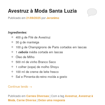
Avestruz à Moda Santa Luzia
Publicado em
21/09/2025
por
Jeronimo
Avestruz à Moda Santa Luzia
Ingredientes:
400 g de Filé de Avestruz
30 g de manteiga
100 g de Champignons de Paris cortados em lascas
1
cebola
média cortada em lascas
Óleo de Milho
500 ml de vinho Branco Seco
1 colher (sopa) de molho Shoyu
100 ml de creme de leite fresco
Sal e Pimenta-do-reino moída a gosto
Continue lendo
→
Publicado em
Carnes Diversas
|
Com a tag
Avestruz
,
Avestruz à
Moda
,
Carne Diversa
|
Deixe uma resposta