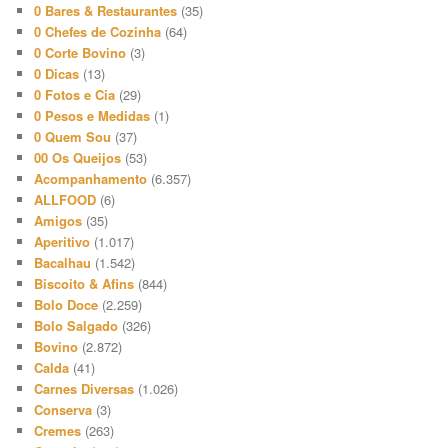
0 Bares & Restaurantes
(35)
0 Chefes de Cozinha
(64)
0 Corte Bovino
(3)
0 Dicas
(13)
0 Fotos e Cia
(29)
0 Pesos e Medidas
(1)
0 Quem Sou
(37)
00 Os Queijos
(53)
Acompanhamento
(6.357)
ALLFOOD
(6)
Amigos
(35)
Aperitivo
(1.017)
Bacalhau
(1.542)
Biscoito & Afins
(844)
Bolo Doce
(2.259)
Bolo Salgado
(326)
Bovino
(2.872)
Calda
(41)
Carnes Diversas
(1.026)
Conserva
(3)
Cremes
(263)