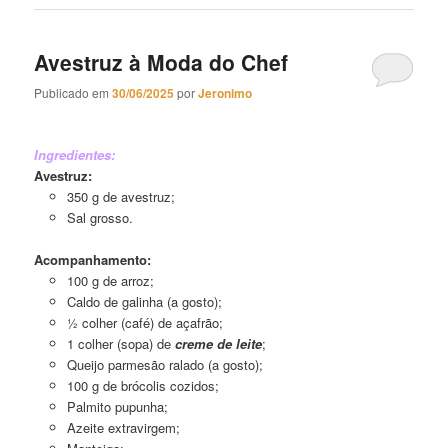
Avestruz à Moda do Chef
Publicado em
30/06/2025
por
Jeronimo
Avestruz à Moda do Chef
Ingredientes:
Avestruz:
350 g de avestruz;
Sal grosso.
Acompanhamento:
100 g de arroz;
Caldo de galinha (a gosto);
½ colher (café) de açafrão;
1 colher (sopa) de
creme de leite
;
Queijo parmesão ralado (a gosto);
100 g de brócolis cozidos;
Palmito pupunha;
Azeite extravirgem;