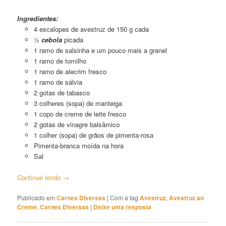
Avestruz ao Creme de Leite Fresco
Ingredientes:
4 escalopes de avestruz de 150 g cada
½
cebola
picada
1 ramo de salsinha e um pouco mais a granel
1 ramo de tomilho
1 ramo de alecrim fresco
1 ramo de sálvia
2 gotas de tabasco
3 colheres (sopa) de manteiga
1 copo de creme de leite fresco
2 gotas de vinagre balsâmico
1 colher (sopa) de grãos de pimenta-rosa
Pimenta-branca moída na hora
Sal
Continue lendo
→
Publicado em
Carnes Diversas
|
Com a tag
Avestruz
,
Avestruz ao
Creme
,
Carnes Diversas
|
Deixe uma resposta