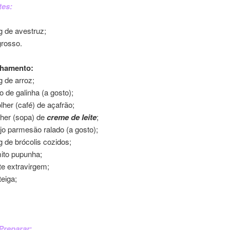
tes:
g de avestruz;
grosso.
hamento:
g de arroz;
o de galinha (a gosto);
lher (café) de açafrão;
lher (sopa) de
creme de leite
;
jo parmesão ralado (a gosto);
g de brócolis cozidos;
ito pupunha;
te extravirgem;
eiga;
à Moda do Chef
Preparar: