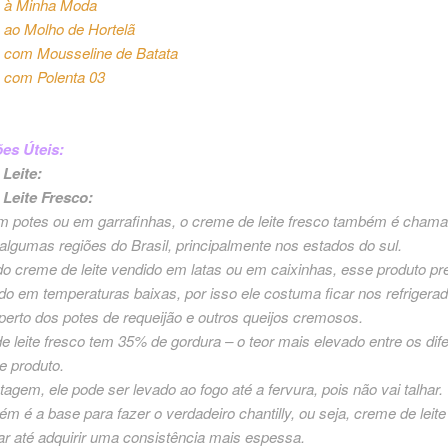
 à Minha Moda
ao Molho de Hortelã
com Mousseline de Batata
com Polenta 03
es Úteis:
Leite:
Leite Fresco:
m potes ou em garrafinhas, o creme de leite fresco também é cham
algumas regiões do Brasil, principalmente nos estados do sul.
do creme de leite vendido em latas ou em caixinhas, esse produto pr
 em temperaturas baixas, por isso ele costuma ficar nos refrigera
erto dos potes de requeijão e outros queijos cremosos.
 leite fresco tem 35% de gordura – o teor mais elevado entre os dif
e produto.
gem, ele pode ser levado ao fogo até a fervura, pois não vai talhar.
m é a base para fazer o verdadeiro chantilly, ou seja, creme de leite
r até adquirir uma consistência mais espessa.