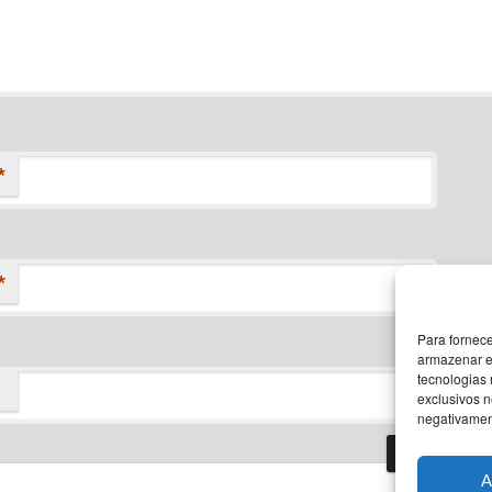
*
*
Para fornec
armazenar e
tecnologias
exclusivos n
negativament
A