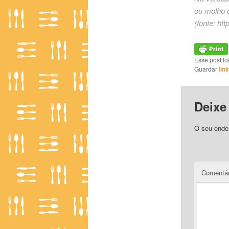
ou molho 
(fonte:
htt
Esse post f
Guardar
lin
Deixe
O seu ender
Comentár