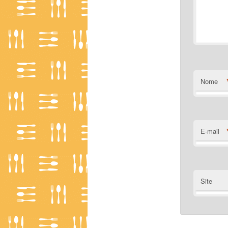
Nome
E-mail
Site