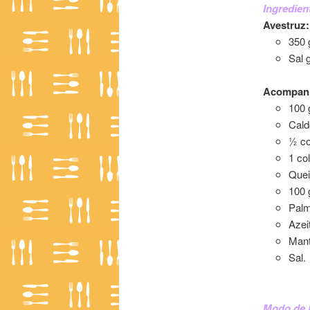
Ingredien
Avestruz:
350 
Sal 
Acompan
100 
Cald
½ co
1 co
Quei
100 
Palm
Azei
Mant
Sal.
Avestruz 
Modo de 