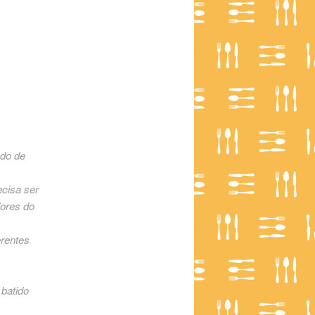
ado de
ecisa ser
dores do
erentes
 batido