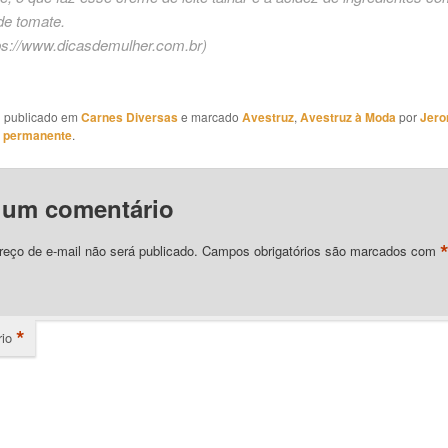
de tomate.
ps://www.dicasdemulher.com.br
)
oi publicado em
Carnes Diversas
e marcado
Avestruz
,
Avestruz à Moda
por
Jero
k permanente
.
 um comentário
eço de e-mail não será publicado.
Campos obrigatórios são marcados com
*
io