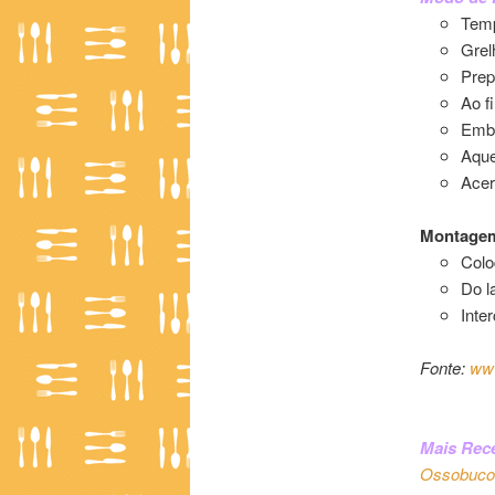
Temp
Grel
Prep
Ao f
Embr
Aque
Acer
Montagem
Colo
Do l
Inte
Fonte:
www
Mais Rece
Ossobuco 