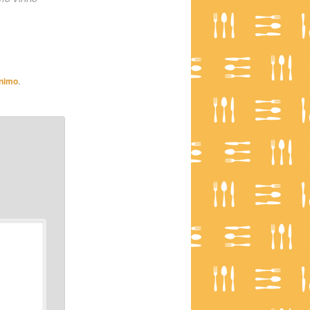
nimo
.
*