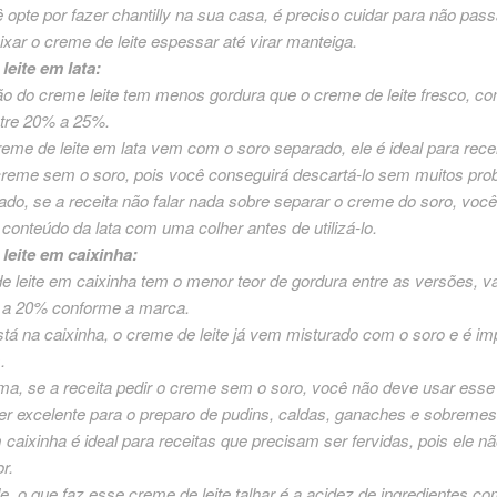
opte por fazer chantilly na sua casa, é preciso cuidar para não pass
ixar o creme de leite espessar até virar manteiga.
leite em lata:
o do creme leite tem menos gordura que o creme de leite fresco, co
ntre 20% a 25%.
me de leite em lata vem com o soro separado, ele é ideal para rece
reme sem o soro, pois você conseguirá descartá-lo sem muitos pro
lado, se a receita não falar nada sobre separar o creme do soro, voc
 conteúdo da lata com uma colher antes de utilizá-lo.
leite em caixinha:
 leite em caixinha tem o menor teor de gordura entre as versões, v
 a 20% conforme a marca.
á na caixinha, o creme de leite já vem misturado com o soro e é im
.
a, se a receita pedir o creme sem o soro, você não deve usar esse
er excelente para o preparo de pudins, caldas, ganaches e sobremes
caixinha é ideal para receitas que precisam ser fervidas, pois ele nã
r.
, o que faz esse creme de leite talhar é a acidez de ingredientes c