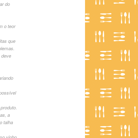
ar do
m o teor
itas que
blemas.
ê deve
ariando
possível
 produto.
as, a
o talha
omo vinho