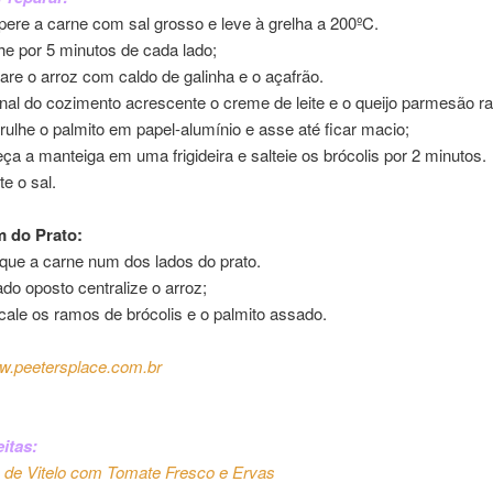
ere a carne com sal grosso e leve à grelha a 200ºC.
he por 5 minutos de cada lado;
are o arroz com caldo de galinha e o açafrão.
inal do cozimento acrescente o creme de leite e o queijo parmesão ra
ulhe o palmito em papel-alumínio e asse até ficar macio;
ça a manteiga em uma frigideira e salteie os brócolis por 2 minutos.
te o sal.
 do Prato:
que a carne num dos lados do prato.
ado oposto centralize o arroz;
rcale os ramos de brócolis e o palmito assado.
.peetersplace.com.br
itas:
de Vitelo com Tomate Fresco e Ervas