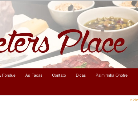
eters Place
A Fondue
As Facas
Contato
Dicas
Palmirinha Onofre
Iníci