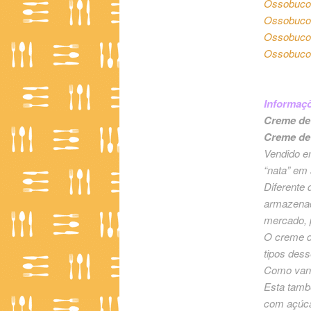
Ossobuco
Ossobuco 
Ossobuco 
Ossobuco 
Informaçõ
Creme de 
Creme de 
Vendido e
“nata” em 
Diferente 
armazenado
mercado, p
O creme de
tipos dess
Como vanta
Esta també
com açúca