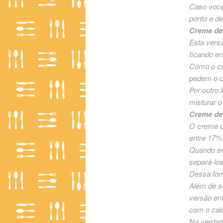
Caso você 
ponto e de
Creme de 
Esta versã
ficando e
Como o cre
pedem o c
Por outro 
misturar o
Creme de 
O creme de
entre 17%
Quando est
separá-los
Dessa form
Além de s
versão em 
com o calo
Na verdade