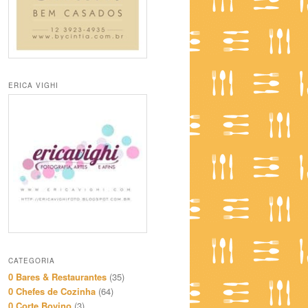
ERICA VIGHI
CATEGORIA
0 Bares & Restaurantes
(35)
0 Chefes de Cozinha
(64)
0 Corte Bovino
(3)