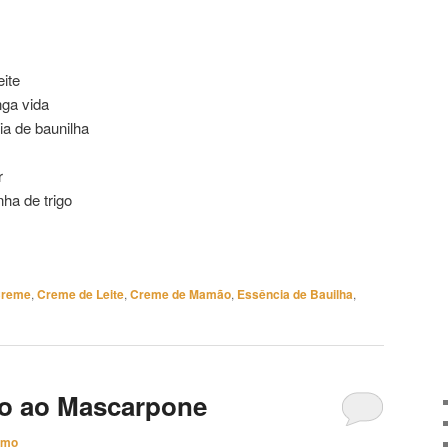
ite
nga vida
ia de baunilha
r
nha de trigo
reme
,
Creme de Leite
,
Creme de Mamão
,
Essência de Bauilha
,
o ao Mascarpone
imo