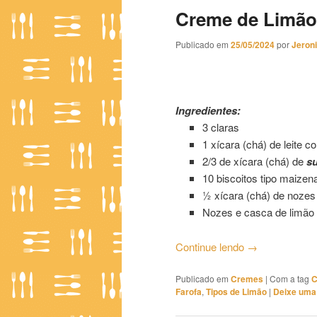
Creme de Limão
Publicado em
25/05/2024
por
Jeron
Creme de Limão com Farofa 
Ingredientes:
3 claras
1 xícara (chá) de leite 
2/3 de xícara (chá) de
su
10 biscoitos tipo maizen
½ xícara (chá) de noze
Nozes e casca de limão 
Continue lendo
→
Publicado em
Cremes
|
Com a tag
C
Farofa
,
Tipos de Limão
|
Deixe uma