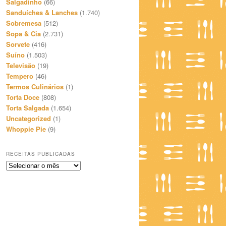
Salgadinho
(66)
Sanduíches & Lanches
(1.740)
Sobremesa
(512)
Sopa & Cia
(2.731)
Sorvete
(416)
Suíno
(1.503)
Televisão
(19)
Tempero
(46)
Termos Culinários
(1)
Torta Doce
(808)
Torta Salgada
(1.654)
Uncategorized
(1)
Whoppie Pie
(9)
RECEITAS PUBLICADAS
Receitas
Publicadas