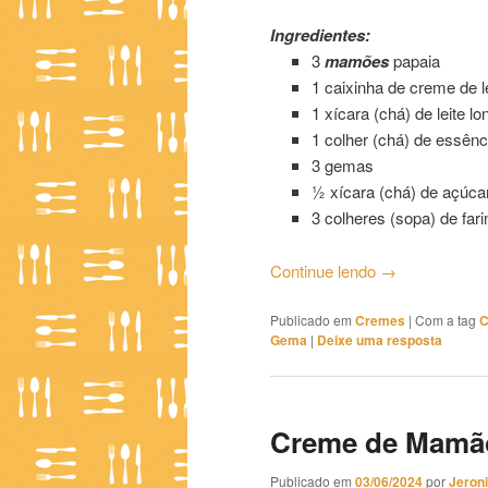
Ingredientes:
3
mamões
papaia
1 caixinha de creme de le
1 xícara (chá) de leite lo
1 colher (chá) de essênc
3 gemas
½ xícara (chá) de açúca
3 colheres (sopa) de fari
Continue lendo
→
Publicado em
Cremes
|
Com a tag
C
Gema
|
Deixe uma resposta
Creme de Mamã
Publicado em
03/06/2024
por
Jeron