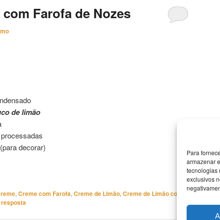
 com Farofa de Nozes
imo
de Nozes
condensado
co de limão
a
s processadas
(para decorar)
Para fornec
armazenar e
tecnologias
exclusivos n
negativament
reme
,
Creme com Farofa
,
Creme de Limão
,
Creme de Limão com
 resposta
A