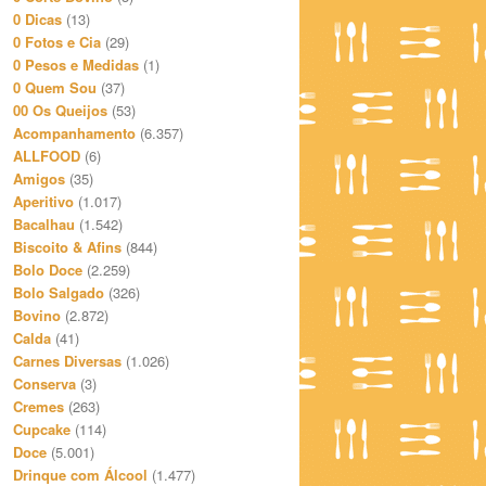
0 Dicas
(13)
0 Fotos e Cia
(29)
0 Pesos e Medidas
(1)
0 Quem Sou
(37)
00 Os Queijos
(53)
Acompanhamento
(6.357)
ALLFOOD
(6)
Amigos
(35)
Aperitivo
(1.017)
Bacalhau
(1.542)
Biscoito & Afins
(844)
Bolo Doce
(2.259)
Bolo Salgado
(326)
Bovino
(2.872)
Calda
(41)
Carnes Diversas
(1.026)
Conserva
(3)
Cremes
(263)
Cupcake
(114)
Doce
(5.001)
Drinque com Álcool
(1.477)