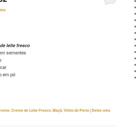
imo
de leite fresco
sem sementes
o
úcar
vo em pó
reme
,
Creme de Leite Fresco
,
Maçã
,
Vinho do Porto
|
Deixe uma