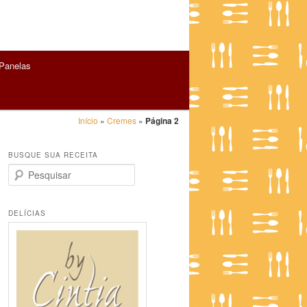
Panelas
Início
»
Cremes
»
Página 2
BUSQUE SUA RECEITA
P
e
s
q
DELÍCIAS
u
i
s
a
r