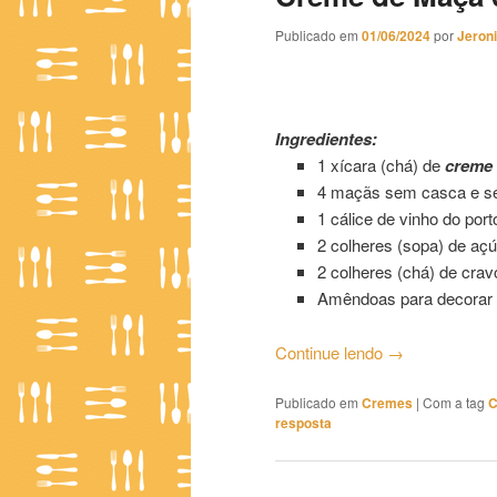
Publicado em
01/06/2024
por
Jeron
Creme de Maçã 02
Ingredientes:
1 xícara (chá) de
creme 
4 maçãs sem casca e 
1 cálice de vinho do port
2 colheres (sopa) de aç
2 colheres (chá) de cra
Amêndoas para decorar
Continue lendo
→
Publicado em
Cremes
|
Com a tag
C
resposta