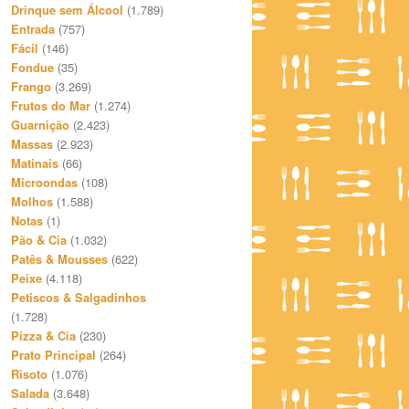
Drinque sem Álcool
(1.789)
Entrada
(757)
Fácil
(146)
Fondue
(35)
Frango
(3.269)
Frutos do Mar
(1.274)
Guarnição
(2.423)
Massas
(2.923)
Matinais
(66)
Microondas
(108)
Molhos
(1.588)
Notas
(1)
Pão & Cia
(1.032)
Patês & Mousses
(622)
Peixe
(4.118)
Petiscos & Salgadinhos
(1.728)
Pizza & Cia
(230)
Prato Principal
(264)
Risoto
(1.076)
Salada
(3.648)