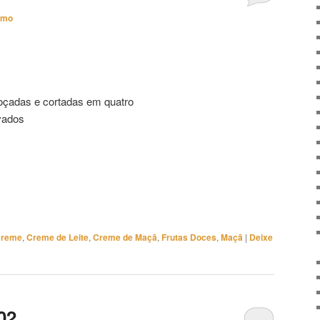
imo
oçadas e cortadas em quatro
vados
reme
,
Creme de Leite
,
Creme de Maçã
,
Frutas Doces
,
Maçã
|
Deixe
02