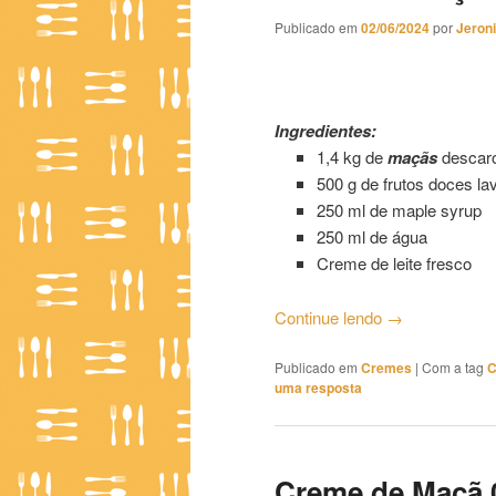
Publicado em
02/06/2024
por
Jeron
Creme de Maçã 01
Ingredientes:
1,4 kg de
maçãs
descar
500 g de frutos doces la
250 ml de maple syrup
250 ml de água
Creme de leite fresco
Continue lendo
→
Publicado em
Cremes
|
Com a tag
C
uma resposta
Creme de Maçã 