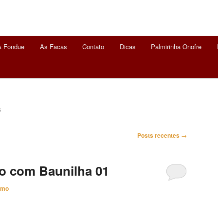
A Fondue
As Facas
Contato
Dicas
Palmirinha Onofre
S
Posts recentes
→
 com Baunilha 01
imo
ha 01