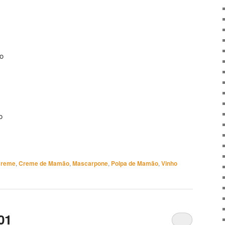
pone
o
o
reme
,
Creme de Mamão
,
Mascarpone
,
Polpa de Mamão
,
Vinho
01