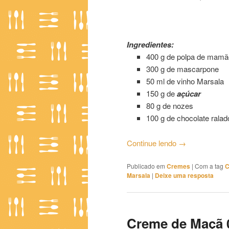
Creme de Mamão ao Mascar
Ingredientes:
400 g de polpa de mamã
300 g de mascarpone
50 ml de vinho Marsala
150 g de
açúcar
80 g de nozes
100 g de chocolate ralad
Continue lendo
→
Publicado em
Cremes
|
Com a tag
C
Marsala
|
Deixe uma resposta
Creme de Maçã 