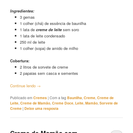
Creme de Mamão com Baunilha 02
Ingredientes:
3 gemas
1 colher (chá) de essência de baunilha
1 lata de
creme de leite
sem soro
1 lata de leite condensado
250 ml de leite
1 colher (sopa) de amido de milho
Cobertura:
2 litros de sorvete de creme
2 papaias sem casca e sementes
Continue lendo
→
Publicado em
Cremes
|
Com a tag
Baunilha
,
Creme
,
Creme de
Leite
,
Creme de Mamão
,
Creme Doce
,
Leite
,
Mamão
,
Sorvete de
Creme
|
Deixe uma resposta
Creme de Mamão com