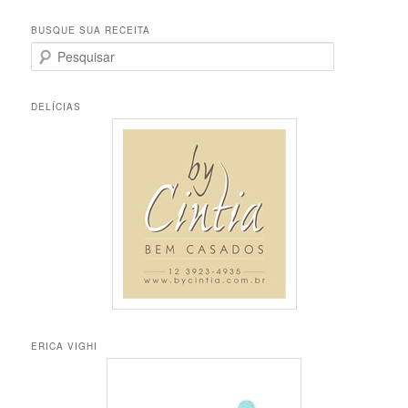
BUSQUE SUA RECEITA
P
e
s
q
DELÍCIAS
u
i
s
a
r
ERICA VIGHI