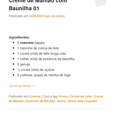
Baunilha 01
Publicado em
04/06/2024
por
Jeronimo
Creme de Mamão com Baunilha 01
Ingredientes:
3
mamões
papaia
1 caixinha de creme de leite
1 xícara (chá) de leite longa vida
1 colher (chá) de essência de baunilha
3 gemas
½ xícara (chá) de açúcar
3 colheres (sopa) de farinha de trigo
Continue lendo
→
Publicado em
Cremes
|
Com a tag
Creme
,
Creme de Leite
,
Creme
de Mamão
,
Essência de Bauilha
,
Gema
|
Deixe uma resposta