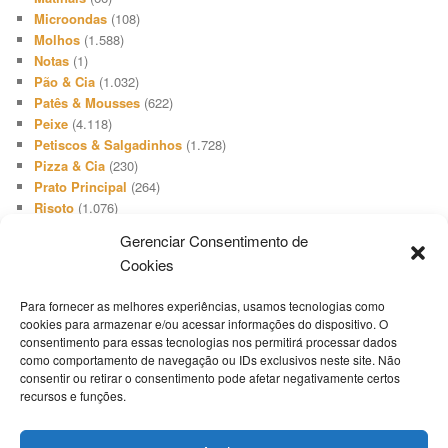
Microondas
(108)
Molhos
(1.588)
Notas
(1)
Pão & Cia
(1.032)
Patês & Mousses
(622)
Peixe
(4.118)
Petiscos & Salgadinhos
(1.728)
Pizza & Cia
(230)
Prato Principal
(264)
Risoto
(1.076)
Salada
(3.648)
Gerenciar Consentimento de
Salgadinho
(66)
Cookies
Sanduíches & Lanches
(1.740)
Sobremesa
(512)
Para fornecer as melhores experiências, usamos tecnologias como
Sopa & Cia
(2.731)
cookies para armazenar e/ou acessar informações do dispositivo. O
Sorvete
(416)
consentimento para essas tecnologias nos permitirá processar dados
Suíno
(1.503)
como comportamento de navegação ou IDs exclusivos neste site. Não
Televisão
(19)
consentir ou retirar o consentimento pode afetar negativamente certos
Tempero
(46)
recursos e funções.
Termos Culinários
(1)
Torta Doce
(808)