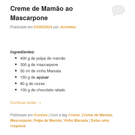
Creme de Mamão ao
Mascarpone
Publicado em
03/06/2024
por
Jeronimo
Creme de Mamão ao Mascarpone
Ingredientes:
400 g de polpa de mamão
300 g de mascarpone
50 ml de vinho Marsala
150 g de
açúcar
80 g de nozes
100 g de chocolate ralado
Continue lendo
→
Publicado em
Cremes
|
Com a tag
Creme
,
Creme de Mamão
,
Mascarpone
,
Polpa de Mamão
,
Vinho Marsala
|
Deixe uma
resposta