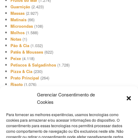
Frutos do Mar
(1.274)
Guarnição
(2.423)
Massas
(2.927)
Matinais
(66)
Microondas
(108)
Molhos
(1.588)
Notas
(1)
Pão & Cia
(1.032)
Patês & Mousses
(622)
Peixe
(4.118)
Petiscos & Salgadinhos
(1.728)
Pizza & Cia
(230)
Prato Principal
(264)
Risoto
(1.076)
Salada
(3.648)
Gerenciar Consentimento de
Salgadinho
(66)
Cookies
Sanduíches & Lanches
(1.740)
Sobremesa
(512)
Para fornecer as melhores experiências, usamos tecnologias como
Sopa & Cia
(2.731)
cookies para armazenar e/ou acessar informações do dispositivo. O
Sorvete
(416)
consentimento para essas tecnologias nos permitirá processar dados
Suíno
(1.503)
como comportamento de navegação ou IDs exclusivos neste site. Não
Televisão
(19)
consentir ou retirar o consentimento pode afetar negativamente certos