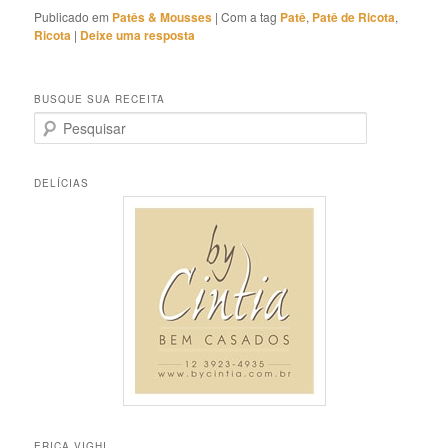
Publicado em
Patês & Mousses
|
Com a tag
Patê
,
Patê de Ricota
,
Ricota
|
Deixe uma resposta
BUSQUE SUA RECEITA
P
e
s
q
DELÍCIAS
u
i
s
a
r
ERICA VIGHI