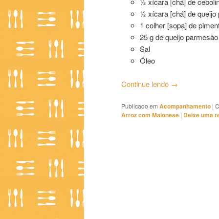
½ xícara [chá] de cebolin
½ xícara [chá] de queijo
1 colher [sopa] de pimen
25 g de queijo parmesão
Sal
Óleo
Continue lendo
→
Publicado em
Acompanhamento
|
C
Arroz com Maionese
|
Deixe uma r