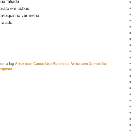
ha fatiada
 prato em cubos
ta-biquinho vermelha
 ralado
om a tag
Arroz com Camarão e Maionese
,
Arroz com Camarrão
,
esposta