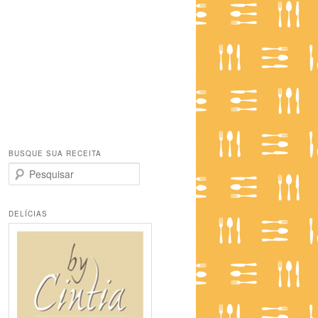
BUSQUE SUA RECEITA
P
e
s
q
DELÍCIAS
u
i
s
a
r