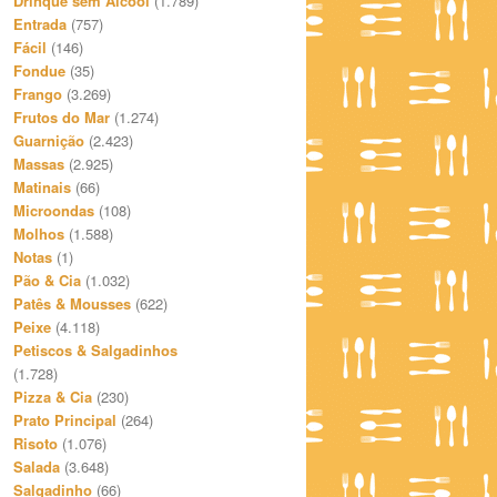
Drinque sem Álcool
(1.789)
Entrada
(757)
Fácil
(146)
Fondue
(35)
Frango
(3.269)
Frutos do Mar
(1.274)
Guarnição
(2.423)
Massas
(2.925)
Matinais
(66)
Microondas
(108)
Molhos
(1.588)
Notas
(1)
Pão & Cia
(1.032)
Patês & Mousses
(622)
Peixe
(4.118)
Petiscos & Salgadinhos
(1.728)
Pizza & Cia
(230)
Prato Principal
(264)
Risoto
(1.076)
Salada
(3.648)
Salgadinho
(66)