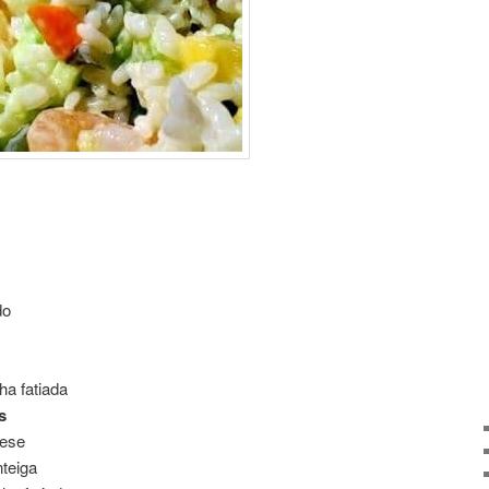
se
do
ha fatiada
s
nese
teiga