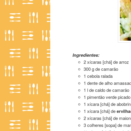
Arroz com Camarão e Maione
Ingredientes:
2 xícaras [chá] de arroz
300 g de camarão
1 cebola ralada
1 dente de alho amassa
1 l de caldo de camarão
1 pimentão verde picado
1 xícara [chá] de abobrin
1 xícara [chá] de
ervilha
2 xícaras [chá] de maio
3 colheres [sopa] de man