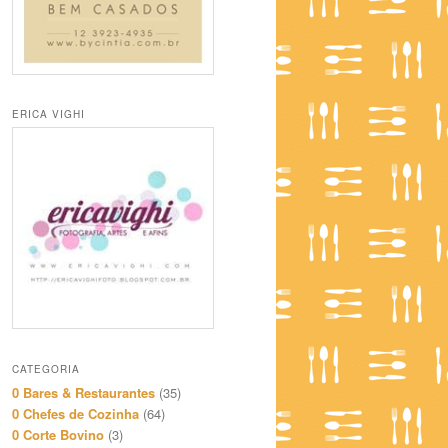
ERICA VIGHI
CATEGORIA
0 Bares & Restaurantes
(35)
0 Chefes de Cozinha
(64)
0 Corte Bovino
(3)