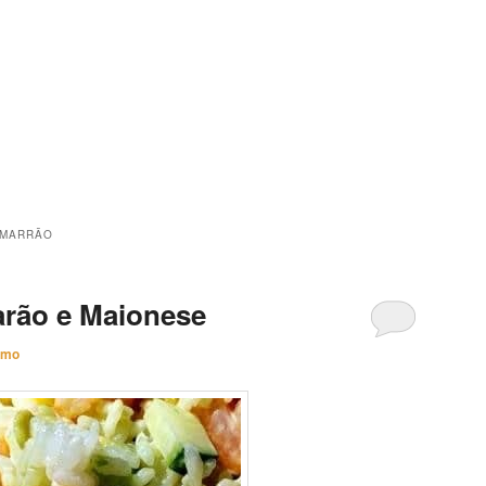
AMARRÃO
rão e Maionese
imo