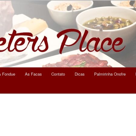
eters Place
A Fondue
As Facas
Contato
Dicas
Palmirinha Onofre