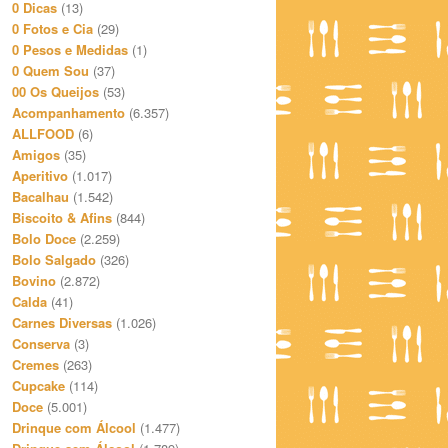
0 Dicas
(13)
0 Fotos e Cia
(29)
0 Pesos e Medidas
(1)
0 Quem Sou
(37)
00 Os Queijos
(53)
Acompanhamento
(6.357)
ALLFOOD
(6)
Amigos
(35)
Aperitivo
(1.017)
Bacalhau
(1.542)
Biscoito & Afins
(844)
Bolo Doce
(2.259)
Bolo Salgado
(326)
Bovino
(2.872)
Calda
(41)
Carnes Diversas
(1.026)
Conserva
(3)
Cremes
(263)
Cupcake
(114)
Doce
(5.001)
Drinque com Álcool
(1.477)