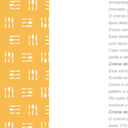
armazenado
mercado, p
O creme de
tipos dess
Como vanta
Esta també
com açúca
Caso você 
ponto e de
Creme de 
Esta versã
ficando e
Como o cre
pedem o c
Por outro 
misturar o
Creme de 
O creme de
entre 17%