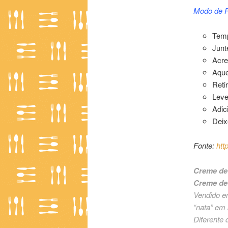
Modo de P
Temp
Junt
Acre
Aque
Reti
Leve
Adic
Deix
Fonte:
htt
Creme de 
Creme de 
Vendido e
“nata” em 
Diferente 