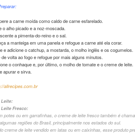
reparar:
ere a carne moída como caldo de carne esfarelado.
e o alho picado e a noz-moscada.
scente a pimenta-do-reino e o sal.
ça a manteiga em uma panela e refogue a carne até ela corar.
re e adicione o catchup, a mostarda, o molho inglês e os cogumelos.
 de volta ao fogo e refogue por mais alguns minutos.
ione o conhaque e, por último, o molho de tomate e o creme de leite.
e apurar e sirva.
p://allrecipes.com.br
Leite:
Leite Fresco:
m potes ou em garrafinhas, o creme de leite fresco também é cham
algumas regiões do Brasil, principalmente nos estados do sul.
do creme de leite vendido em latas ou em caixinhas, esse produto pr