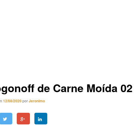
ogonoff de Carne Moída 02
em
12/08/2020
por
Jeronimo
f de Carne Moída 02