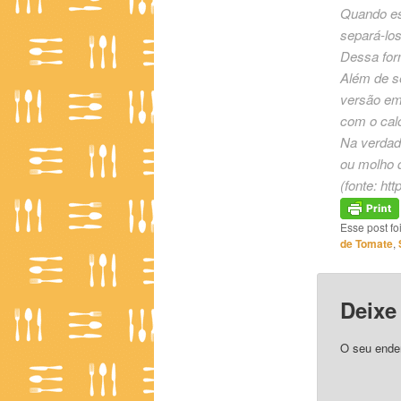
Quando est
separá-los
Dessa form
Além de s
versão em 
com o calo
Na verdade
ou molho 
(fonte:
htt
Esse post f
de Tomate
,
Deixe
O seu ender