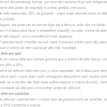
 em temperaturas baixas, por isso ele costuma ficar nos refrigera
erto dos potes de requeijão e outros queijos cremosos.
 leite fresco tem 35% de gordura – o teor mais elevado entre os dif
e produto.
gem, ele pode ser levado ao fogo até a fervura, pois não vai talhar.
m é a base para fazer o verdadeiro chantilly, ou seja, creme de leite
r até adquirir uma consistência mais espessa.
opte por fazer chantilly na sua casa, é preciso cuidar para não pass
ixar o creme de leite espessar até virar manteiga.
leite em lata:
o do creme leite tem menos gordura que o creme de leite fresco, co
ntre 20% a 25%.
me de leite em lata vem com o soro separado, ele é ideal para rece
reme sem o soro, pois você conseguirá descartá-lo sem muitos pro
lado, se a receita não falar nada sobre separar o creme do soro, voc
 conteúdo da lata com uma colher antes de utilizá-lo.
leite em caixinha:
 leite em caixinha tem o menor teor de gordura entre as versões, v
 a 20% conforme a marca.