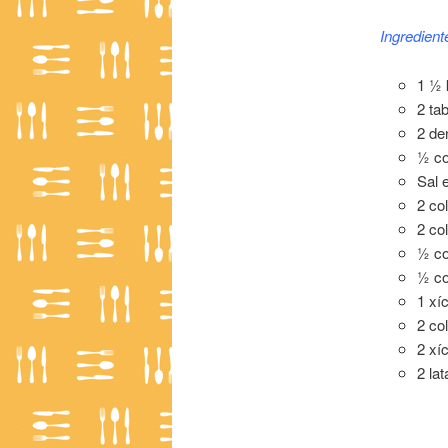
Ingredient
1 ½ 
2 ta
2 de
½ co
Sal 
2 co
2 co
½ co
½ co
1 xí
2 co
2 xí
2 la
Strogonof