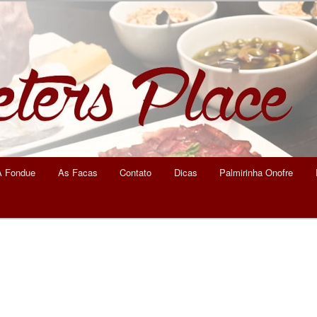
eters Place
A Fondue
As Facas
Contato
Dicas
Palmirinha Onofre