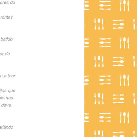
dores do
erentes
 batido
ar do
m o teor
itas que
blemas.
ê deve
ariando