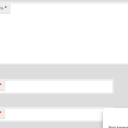
*
io
*
*
Para fornec