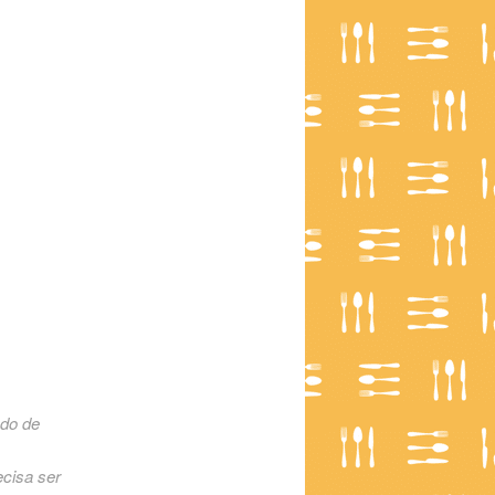
ado de
ecisa ser