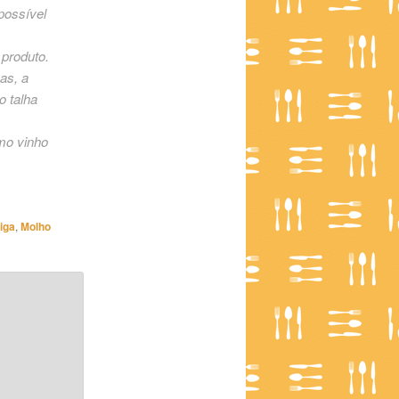
possível
 produto.
as, a
o talha
omo vinho
iga
,
Molho
*