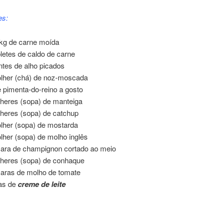
es:
kg de carne moída
bletes de caldo de carne
ntes de alho picados
lher (chá) de noz-moscada
e pimenta-do-reino a gosto
lheres (sopa) de manteiga
lheres (sopa) de catchup
lher (sopa) de mostarda
lher (sopa) de molho inglês
cara de champignon cortado ao meio
lheres (sopa) de conhaque
caras de molho de tomate
tas de
creme de leite
f de Carne Moída 02