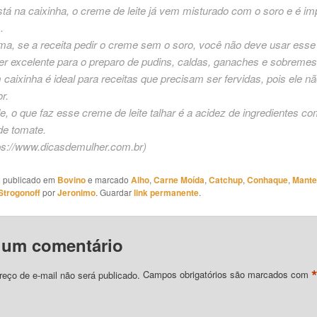
á na caixinha, o creme de leite já vem misturado com o soro e é im
.
a, se a receita pedir o creme sem o soro, você não deve usar esse
er excelente para o preparo de pudins, caldas, ganaches e sobremes
caixinha é ideal para receitas que precisam ser fervidas, pois ele nã
r.
, o que faz esse creme de leite talhar é a acidez de ingredientes c
de tomate.
ps://www.dicasdemulher.com.br
)
oi publicado em
Bovino
e marcado
Alho
,
Carne Moída
,
Catchup
,
Conhaque
,
Mante
Strogonoff
por
Jeronimo
. Guardar
link permanente
.
 um comentário
eço de e-mail não será publicado.
Campos obrigatórios são marcados com