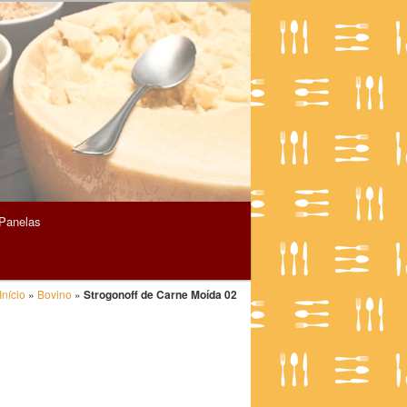
Panelas
Início
»
Bovino
»
Strogonoff de Carne Moída 02