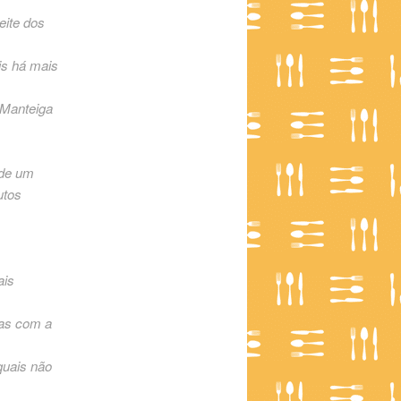
eite dos
is há mais
 Manteiga
 de um
utos
ais
mas com a
quais não