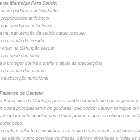
s da Manteiga Para Saúde:
ui um poderoso antioxidante
propriedades anticâncer
 nas condições intestinais
a na manutenção da saúde cardiovascular
a na saúde da tireoide
 atuar na disfunção sexual
 na saúde dos olhos
a a proteger contra a artrite e ajuda as articulações
a na saúde dos ossos
 na absorção nutricional
alavras de Cautela
:
s Benefícios da Manteiga para a saúde é importante não esquecer qu
omposta principalmente de gorduras, que podem causar estragos e
particularmente aqueles com dietas pobres e que são obesos ou est
erder peso.
 contém colesterol insalubre, e se muito é consumido, pode levar a
 de saúde, como doenças cardíacas, câncer, obesidade e todas as o