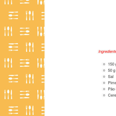
Ingredient
150 
50 g
Sal
Pime
Pão 
Cere
Canapé de