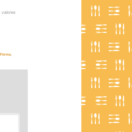
 valores
 Fôrma
,
*