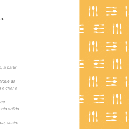
sa.
 a partir
orque as
e criar a
tes
cia sólida
aca, assim