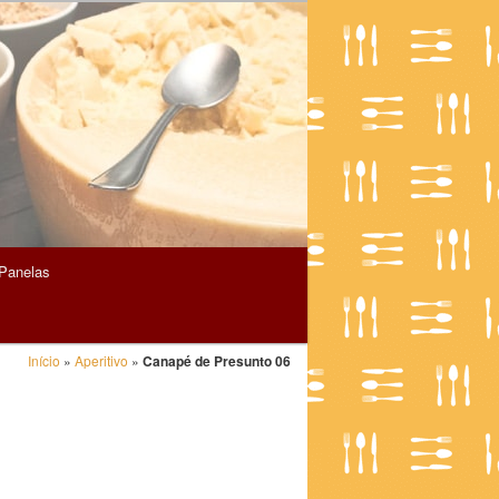
Panelas
Início
»
Aperitivo
»
Canapé de Presunto 06