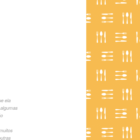
e ela
m algumas
ão
 muitos
utras