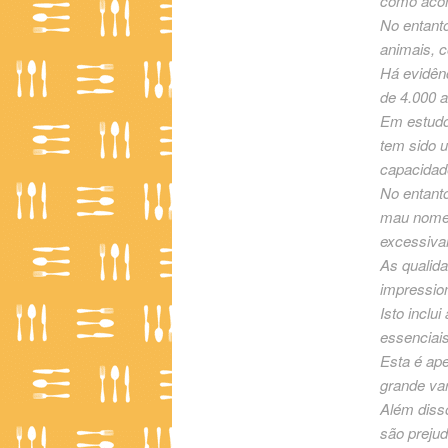
como acon
No entanto
animais, c
Há evidênc
de 4.000 
Em estudo
tem sido u
capacidade
No entant
mau nome 
excessiva
As qualida
impressio
Isto inclu
essenciai
Esta é ap
grande var
Além diss
são prejud