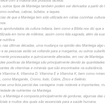
tece com a maioria dos produtos lácteos.
, outros tipos de Manteiga também podem ser derivados a partir do l
omo ovelhas, cabras, búfalos, e iaques.
ias de que a Manteiga tem sido utilizada em várias cozinhas cultura
anos.
s aprofundados da cultura indiana, bem como a Bíblia nos diz que a
tilizada em torno de milênios, assim como tida sagrada, além da sua
 nutritiva.
o, nas últimas décadas, uma mudança na opinião deu Manteiga algo
e as pessoas estão se voltando para a margarina, ou outros substit
mente processados e quimicamente alteradas, em vez de Manteiga.
des positivas da Manteiga são principalmente devido às quantidades
nantes de vitaminas e minerais que são encontrados na substância.
i a Vitamina A, Vitamina D, Vitamina E e Vitamina K, bem como miner
s, como Manganês, Cromo, Iodo, Cobre, Zinco e Selênio.
enas uma lista parcial das vantagens mais notáveis e importantes, 
iedade de nutrientes na Manteiga.
o, a Manteiga é composta principalmente de gorduras, algumas das 
iciais e muitos dos quais são essenciais para a saúde humana.