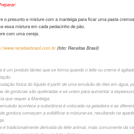
reparar:
ure o presunto e misture com a manteiga para ficar uma pasta cremo
e essa mistura em cada pedacinho de pão.
re com uma cereja.
p://www.receitasbrasil.com.br
(foto: Receitas Brasil)
:
 é um produto lácteo que se forma quando o leite ou creme é agitado,
tação.
ulação física do líquido é partir de uma emulsão de óleo em água, p
 de gorduras são quebradas e se unem para aumentar a espessura 
ia que requer a Manteiga.
emulsão acontece a substância é colocada na geladeira e as diferen
de gordura começam a solidificar e misturar-se, resultando na aparên
ga.
a é tradicionalmente derivada do leite animal, mais comumente da v