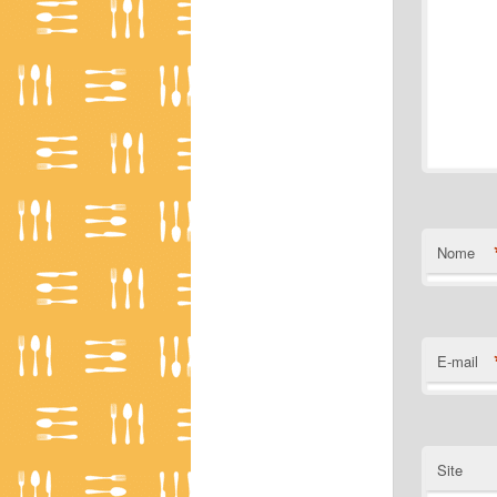
Nome
E-mail
Site