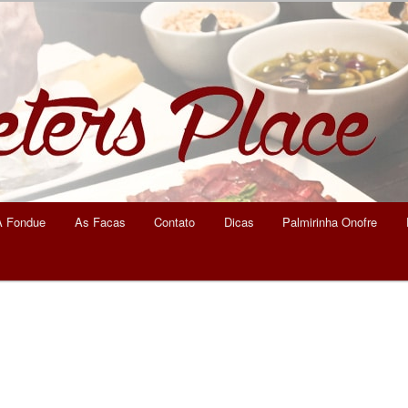
eters Place
A Fondue
As Facas
Contato
Dicas
Palmirinha Onofre