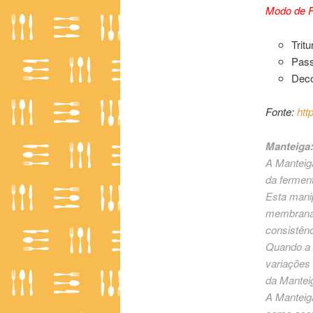
Modo de P
Trit
Pass
Deco
Fonte:
htt
Manteiga
A Manteiga
da fermen
Esta manip
membranas
consistênc
Quando a 
variações 
da Mantei
A Manteig