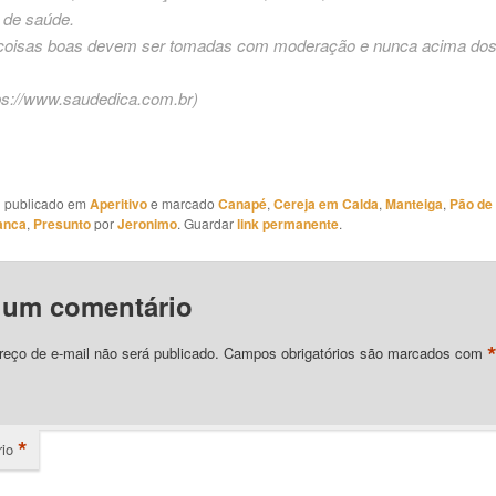
 de saúde.
coisas boas devem ser tomadas com moderação e nunca acima dos
ps://www.saudedica.com.br
)
oi publicado em
Aperitivo
e marcado
Canapé
,
Cereja em Calda
,
Manteiga
,
Pão de
anca
,
Presunto
por
Jeronimo
. Guardar
link permanente
.
 um comentário
eço de e-mail não será publicado.
Campos obrigatórios são marcados com
*
io