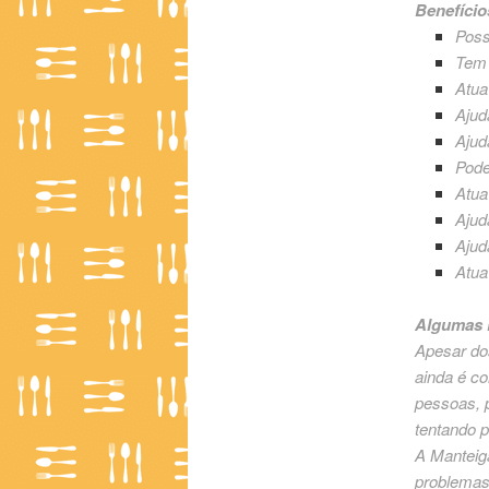
Benefício
Poss
Tem 
Atua
Ajud
Ajud
Pode
Atua
Ajud
Ajud
Atua
Algumas P
Apesar do
ainda é c
pessoas, 
tentando p
A Manteiga
problemas