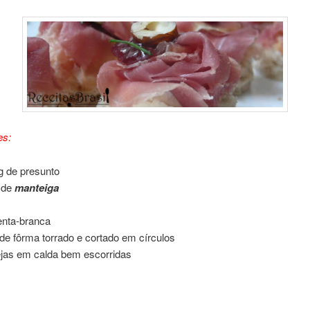
es:
g de presunto
 de
manteiga
nta-branca
de fôrma torrado e cortado em círculos
jas em calda bem escorridas
 Presunto 06