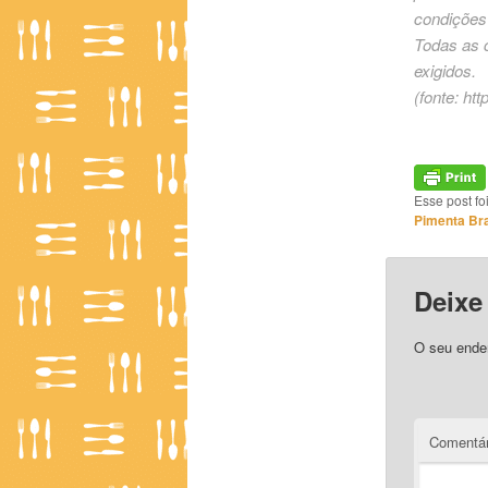
condições
Todas as 
exigidos.
(fonte:
htt
Esse post f
Pimenta Br
Deixe
O seu ender
Comentár