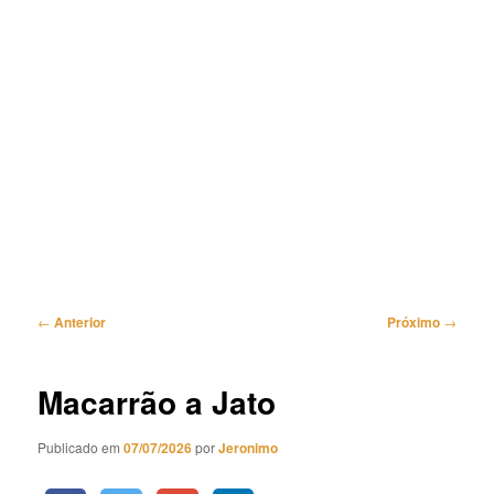
Navegação
←
Anterior
Próximo
→
de
posts
Macarrão a Jato
Publicado em
07/07/2026
por
Jeronimo