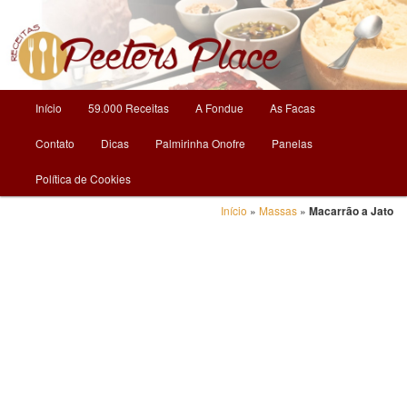
O Mundo da Culinária
Receitas | Peeters Place
Menu
Início
59.000 Receitas
A Fondue
As Facas
Pular
principal
Contato
Dicas
Palmirinha Onofre
Panelas
para
Política de Cookies
o
Início
»
Massas
»
Macarrão a Jato
conteúdo
principal