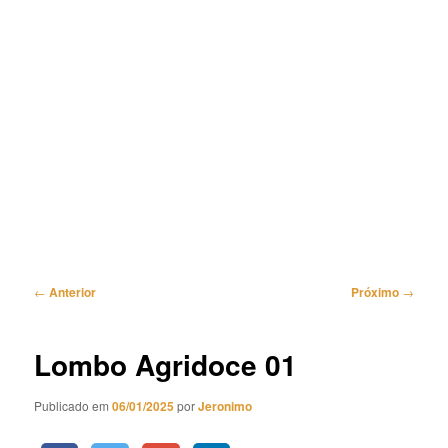
Navegação
←
Anterior
Próximo
→
de
posts
Lombo Agridoce 01
Publicado em
06/01/2025
por
Jeronimo