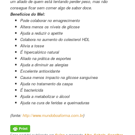
um aliado de quem está tentando perder peso, mas não
consegue ficar sem comer algo de sabor doce.
Benefícios do Mel:
Pode colaborar no emagrecimento
Altera menos os níveis de glicose
Ajuda a reduzir o apetite
Colabora no aumento do colesterol HDL
Alivia a tosse
É hipercalórico natural
Aliado na prática de esportes
Ajuda a diminuir as alergias
Excelente antioxidante
Causa menos impacto na glicose sanguínea
Ajuda no tratamento da caspa
É bactericida
Ajuda a metabolizar o álcool
Ajuda na cura de feridas e queimaduras
(fonte:
http://www.mundoboaforma.com.br
)
Esse post foi publicado em
Suíno
e marcado
Alho
,
Cebola
,
Gengibre
,