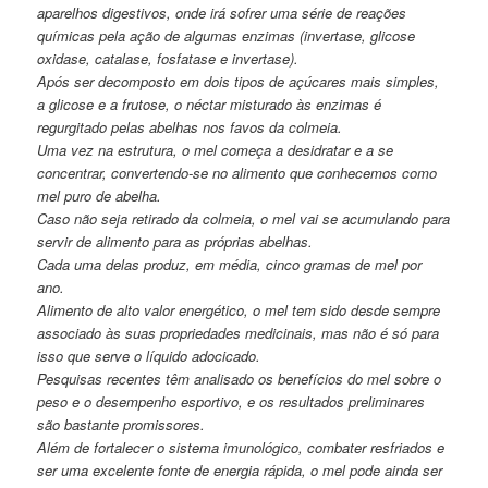
aparelhos digestivos, onde irá sofrer uma série de reações
químicas pela ação de algumas enzimas (invertase, glicose
oxidase, catalase, fosfatase e invertase).
Após ser decomposto em dois tipos de açúcares mais simples,
a glicose e a frutose, o néctar misturado às enzimas é
regurgitado pelas abelhas nos favos da colmeia.
Uma vez na estrutura, o mel começa a desidratar e a se
concentrar, convertendo-se no alimento que conhecemos como
mel puro de abelha.
Caso não seja retirado da colmeia, o mel vai se acumulando para
servir de alimento para as próprias abelhas.
Cada uma delas produz, em média, cinco gramas de mel por
ano.
Alimento de alto valor energético, o mel tem sido desde sempre
associado às suas propriedades medicinais, mas não é só para
isso que serve o líquido adocicado.
Pesquisas recentes têm analisado os benefícios do mel sobre o
peso e o desempenho esportivo, e os resultados preliminares
são bastante promissores.
Além de fortalecer o sistema imunológico, combater resfriados e
ser uma excelente fonte de energia rápida, o mel pode ainda ser