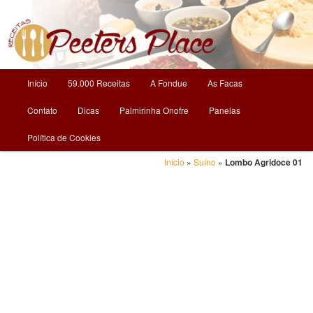
O Mundo da Culinária
Receitas | Peeters Place
Menu
Início
59.000 Receitas
A Fondue
As Facas
Pular
principal
Contato
Dicas
Palmirinha Onofre
Panelas
para
Política de Cookies
o
Início
»
Suíno
»
Lombo Agridoce 01
conteúdo
principal