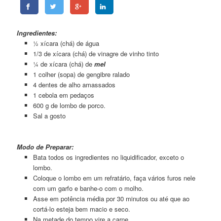
Lombo Agridoce 01
Ingredientes:
½ xícara (chá) de água
1/3 de xícara (chá) de vinagre de vinho tinto
¼ de xícara (chá) de
mel
1 colher (sopa) de gengibre ralado
4 dentes de alho amassados
1 cebola em pedaços
600 g de lombo de porco.
Sal a gosto
Lombo Agridoce 01
Modo de Preparar:
Bata todos os ingredientes no liquidificador, exceto o
lombo.
Coloque o lombo em um refratário, faça vários furos nele
com um garfo e banhe-o com o molho.
Asse em potência média por 30 minutos ou até que ao
cortá-lo esteja bem macio e seco.
Na metade do tempo vire a carne.