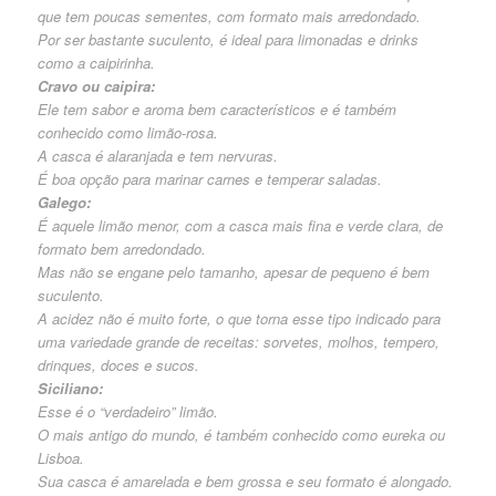
que tem poucas sementes, com formato mais arredondado.
Por ser bastante suculento, é ideal para limonadas e drinks
como a caipirinha.
Cravo ou caipira:
Ele tem sabor e aroma bem característicos e é também
conhecido como limão-rosa.
A casca é alaranjada e tem nervuras.
É boa opção para marinar carnes e temperar saladas.
Galego:
É aquele limão menor, com a casca mais fina e verde clara, de
formato bem arredondado.
Mas não se engane pelo tamanho, apesar de pequeno é bem
suculento.
A acidez não é muito forte, o que torna esse tipo indicado para
uma variedade grande de receitas: sorvetes, molhos, tempero,
drinques, doces e sucos.
Siciliano:
Esse é o “verdadeiro” limão.
O mais antigo do mundo, é também conhecido como eureka ou
Lisboa.
Sua casca é amarelada e bem grossa e seu formato é alongado.