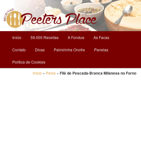
O Mundo da Culinária
Receitas | Peeters Place
Menu
Início
59.000 Receitas
A Fondue
As Facas
Pular
principal
Contato
Dicas
Palmirinha Onofre
Panelas
para
Política de Cookies
o
Início
»
Peixe
»
Filé de Pescada-Branca Milanesa no Forno
conteúdo
principal