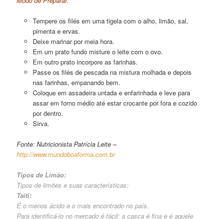
Modo de Preparar:
Tempere os filés em uma tigela com o alho, limão, sal,
pimenta e ervas.
Deixe marinar por meia hora.
Em um prato fundo misture o leite com o ovo.
Em outro prato incorpore as farinhas.
Passe os filés de pescada na mistura molhada e depois
nas farinhas, empanando bem.
Coloque em assadeira untada e enfarinhada e leve para
assar em forno médio até estar crocante por fora e cozido
por dentro.
Sirva.
Fonte: Nutricionista Patrícia Leite –
http://www.mundoboaforma.com.br
Tipos de Limão:
Tipos de limões e suas características:
Taiti:
É o menos ácido e o mais encontrado no país.
Para identificá-lo no mercado é fácil: a casca é fina e é aquele