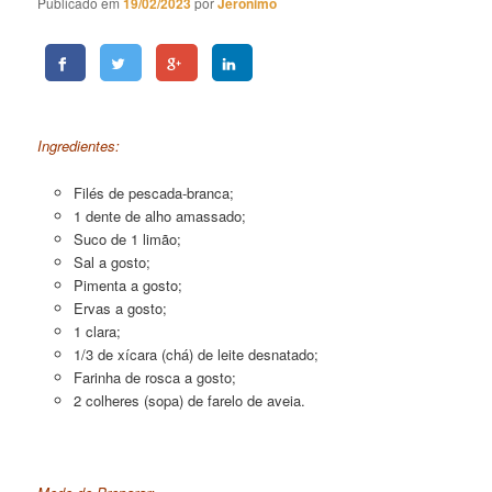
Publicado em
19/02/2023
por
Jeronimo
Filé de Pescada-Branca Milanesa no Forno
Ingredientes:
Filés de pescada-branca;
1 dente de alho amassado;
Suco de 1 limão;
Sal a gosto;
Pimenta a gosto;
Ervas a gosto;
1 clara;
1/3 de xícara (chá) de leite desnatado;
Farinha de rosca a gosto;
2 colheres (sopa) de farelo de aveia.
Filé de Pescada-Branca Milanesa no Forno