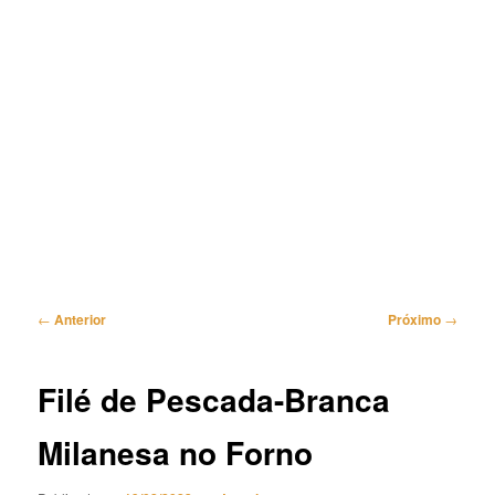
Navegação
←
Anterior
Próximo
→
de
posts
Filé de Pescada-Branca
Milanesa no Forno