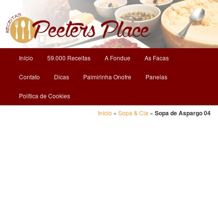
O Mundo da Culinária
Receitas | Peeters Place
Menu
Início
59.000 Receitas
A Fondue
As Facas
Pular
principal
Contato
Dicas
Palmirinha Onofre
Panelas
para
Política de Cookies
o
Início
»
Sopa & Cia
»
Sopa de Aspargo 04
conteúdo
principal