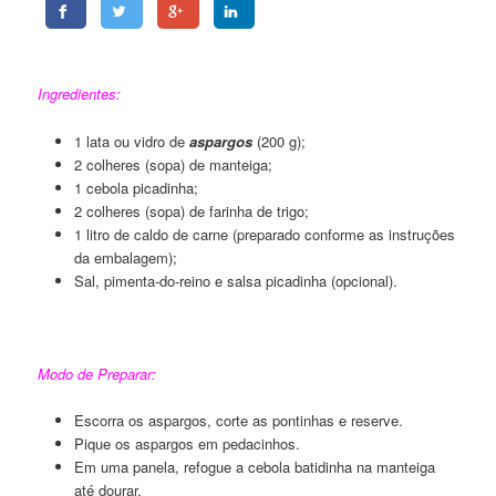
Sopa de Aspargo 04
Ingredientes:
1 lata ou vidro de
aspargos
(200 g);
2 colheres (sopa) de manteiga;
1 cebola picadinha;
2 colheres (sopa) de farinha de trigo;
1 litro de caldo de carne (preparado conforme as instruções
da embalagem);
Sal, pimenta-do-reino e salsa picadinha (opcional).
Sopa de Aspargo 04
Modo de Preparar:
Escorra os aspargos, corte as pontinhas e reserve.
Pique os aspargos em pedacinhos.
Em uma panela, refogue a cebola batidinha na manteiga
até dourar.