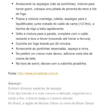
Acrescente os aspargos (não as pontinhas), misture para
tomar gosto, coloque uma pitada de pimenta-do-reino e tire
do fogo.
Passe a mistura manteiga, cebola, aspargos para o
liquidificador, junte metade do caldo de carne (1/2 litro), a
farinha de trigo e bata rapidamente.
Volte a mistura para a panela, complete com o caldo
restante e leve a ferver (mexendo até iniciar a fervura).
Cozinhe em fogo brando por 20 minutos.
Acrescente as pontinhas reservadas, aqueça e sirva.
Se preferir um creme mais denso, adicione meia lata de
creme de leite.
Na hora de servir, decore com a salsinha picadinha.
Fonte:
http://www.jornaldodia.com.br
Aspargo:
Existem diversas espécies de aspargo.
O do tipo francês é o mais comum e delicado, seguindo-se o
verde e fino, o branco belga e o branco alemão.
No Brasil, a região de Montes Claros no norte de Minas Gerais