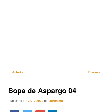
Navegação
←
Anterior
Próximo
→
de
posts
Sopa de Aspargo 04
Publicado em
24/12/2022
por
Jeronimo