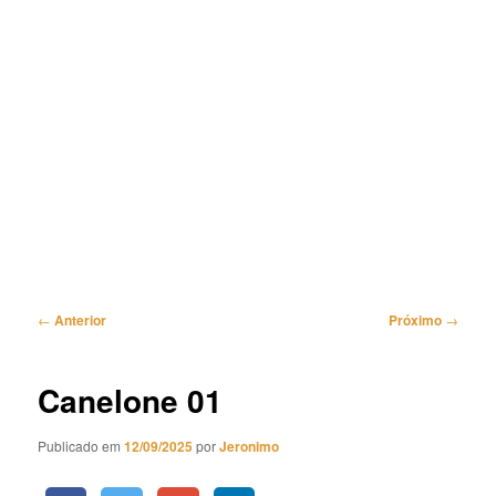
Navegação
←
Anterior
Próximo
→
de
posts
Canelone 01
Publicado em
12/09/2025
por
Jeronimo