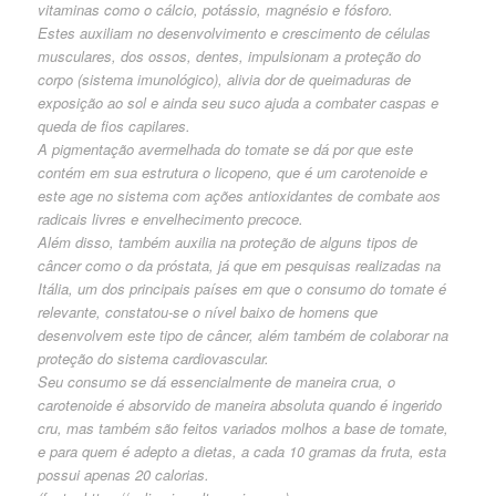
vitaminas como o cálcio, potássio, magnésio e fósforo.
Estes auxiliam no desenvolvimento e crescimento de células
musculares, dos ossos, dentes, impulsionam a proteção do
corpo (sistema imunológico), alivia dor de queimaduras de
exposição ao sol e ainda seu suco ajuda a combater caspas e
queda de fios capilares.
A pigmentação avermelhada do tomate se dá por que este
contém em sua estrutura o licopeno, que é um carotenoide e
este age no sistema com ações antioxidantes de combate aos
radicais livres e envelhecimento precoce.
Além disso, também auxilia na proteção de alguns tipos de
câncer como o da próstata, já que em pesquisas realizadas na
Itália, um dos principais países em que o consumo do tomate é
relevante, constatou-se o nível baixo de homens que
desenvolvem este tipo de câncer, além também de colaborar na
proteção do sistema cardiovascular.
Seu consumo se dá essencialmente de maneira crua, o
carotenoide é absorvido de maneira absoluta quando é ingerido
cru, mas também são feitos variados molhos a base de tomate,
e para quem é adepto a dietas, a cada 10 gramas da fruta, esta
possui apenas 20 calorias.