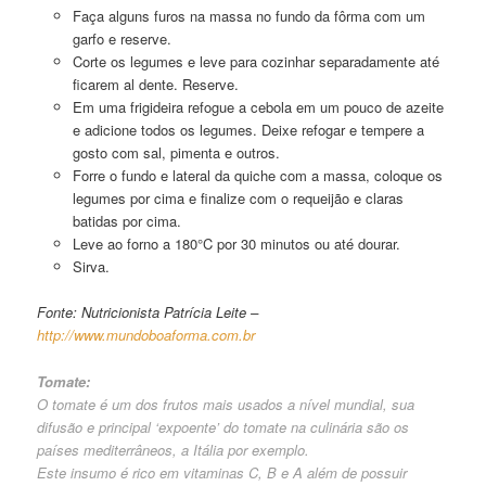
Faça alguns furos na massa no fundo da fôrma com um
garfo e reserve.
Corte os legumes e leve para cozinhar separadamente até
ficarem al dente. Reserve.
Em uma frigideira refogue a cebola em um pouco de azeite
e adicione todos os legumes. Deixe refogar e tempere a
gosto com sal, pimenta e outros.
Forre o fundo e lateral da quiche com a massa, coloque os
legumes por cima e finalize com o requeijão e claras
batidas por cima.
Leve ao forno a 180°C por 30 minutos ou até dourar.
Sirva.
Fonte: Nutricionista Patrícia Leite –
http://www.mundoboaforma.com.br
Tomate:
O tomate é um dos frutos mais usados a nível mundial, sua
difusão e principal ‘expoente’ do tomate na culinária são os
países mediterrâneos, a Itália por exemplo.
Este insumo é rico em vitaminas C, B e A além de possuir