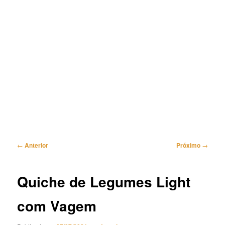
Navegação
←
Anterior
Próximo
→
de
posts
Quiche de Legumes Light
com Vagem