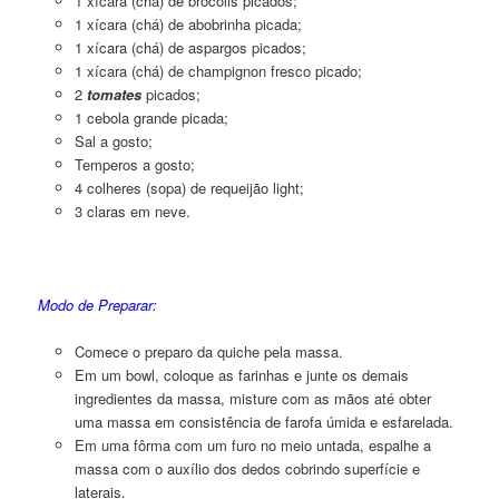
1 xícara (chá) de brócolis picados;
1 xícara (chá) de abobrinha picada;
1 xícara (chá) de aspargos picados;
1 xícara (chá) de champignon fresco picado;
2
tomates
picados;
1 cebola grande picada;
Sal a gosto;
Temperos a gosto;
4 colheres (sopa) de requeijão light;
3 claras em neve.
Quiche de Legumes Light com Vagem e Aspargos
Modo de Preparar:
Comece o preparo da quiche pela massa.
Em um bowl, coloque as farinhas e junte os demais
ingredientes da massa, misture com as mãos até obter
uma massa em consistência de farofa úmida e esfarelada.
Em uma fôrma com um furo no meio untada, espalhe a
massa com o auxílio dos dedos cobrindo superfície e
laterais.