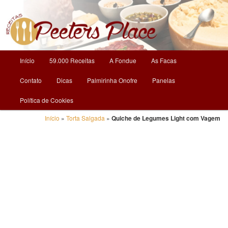
O Mundo da Culinária
Receitas | Peeters Place
Menu
Início
59.000 Receitas
A Fondue
As Facas
Pular
principal
Contato
Dicas
Palmirinha Onofre
Panelas
para
Política de Cookies
o
Início
»
Torta Salgada
»
Quiche de Legumes Light com Vagem
conteúdo
principal