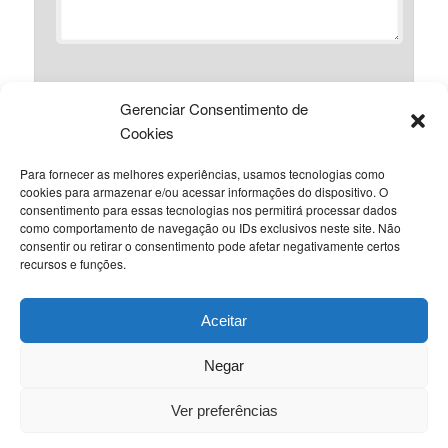
Gerenciar Consentimento de
*
Nome
Cookies
Para fornecer as melhores experiências, usamos tecnologias como
cookies para armazenar e/ou acessar informações do dispositivo. O
*
consentimento para essas tecnologias nos permitirá processar dados
E-mail
como comportamento de navegação ou IDs exclusivos neste site. Não
consentir ou retirar o consentimento pode afetar negativamente certos
recursos e funções.
Site
Aceitar
Negar
Este site utiliza o Akismet
Ver preferências
para reduzir spam.
Saiba como seus dados em comentários são
processados
.