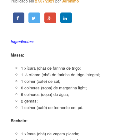
Publicado em
27/07/2021
por
Jeronimo
Quiche de Legumes Light com Vagem e Aspargos
Ingredientes:
Massa:
1 xícara (chá) de farinha de trigo;
1 ½ xícara (chá) de farinha de trigo integral;
1 colher (café) de sal;
6 colheres (sopa) de margarina light;
6 colheres (sopa) de água;
2 gemas;
1 colher (café) de fermento em pó.
Recheio:
1 xícara (chá) de vagem picada;