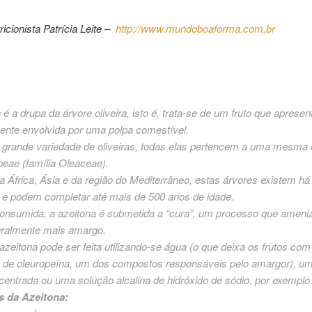
ricionista Patrícia Leite –
http://www.mundoboaforma.com.br
 é a drupa da árvore oliveira, isto é, trata-se de um fruto que aprese
ente envolvida por uma polpa comestível.
 grande variedade de oliveiras, todas elas pertencem a uma mesma 
eae (família Oleaceae).
a África, Ásia e da região do Mediterrâneo, estas árvores existem há
s e podem completar até mais de 500 anos de idade.
consumida, a azeitona é submetida a “cura”, um processo que ameni
uralmente mais amargo.
azeitona pode ser feita utilizando-se água (o que deixa os frutos com
s de oleuropeína, um dos compostos responsáveis pelo amargor), u
centrada ou uma solução alcalina de hidróxido de sódio, por exemplo
s da Azeitona: