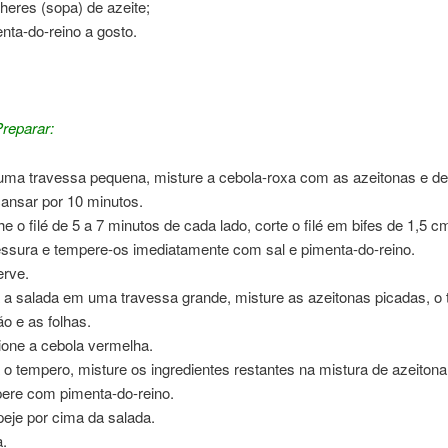
lheres (sopa) de azeite;
nta-do-reino a gosto.
on Light com Salada
reparar:
ma travessa pequena, misture a cebola-roxa com as azeitonas e de
ansar por 10 minutos.
he o filé de 5 a 7 minutos de cada lado, corte o filé em bifes de 1,5 c
ssura e tempere-os imediatamente com sal e pimenta-do-reino.
rve.
 a salada em uma travessa grande, misture as azeitonas picadas, o 
ão e as folhas.
ione a cebola vermelha.
 o tempero, misture os ingredientes restantes na mistura de azeitona
ere com pimenta-do-reino.
eje por cima da salada.
a.