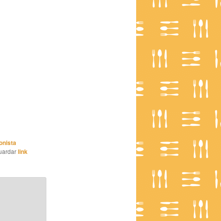
onista
uardar
link
*