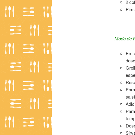
2 co
Pime
Filé-Mign
Modo de P
Em u
desc
Grel
espe
Rese
Para
sals
Adic
Para
temp
Desp
Sirv