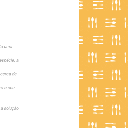
nta uma
espécie, a
 cerca de
za o seu
ma solução
.