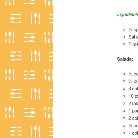
Ingredient
½ kg
Sal 
Pime
Salada:
½ ce
½ xí
3 co
10 t
2 ta
1 pu
2 co
½ co
1 co