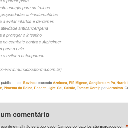
a a perder peso
nte energia para os treinos
propriedades anti-inflamatórias
a a evitar infartos e derrames
atividade anticancerígena
a a proteger o intestino
a no combate contra o Alzheimer
a para a pele
a a evitar a osteoporose
tp://www.mundoboaforma.com.br
)
oi publicado em
Bovino
e marcado
Azeitona
,
Filé Mignon
,
Gengibre em Pó
,
Nutrici
te
,
Pimenta do Reino
,
Receita Light
,
Sal
,
Salsão
,
Tomate Cereja
por
Jeronimo
. G
e
.
 um comentário
eço de e-mail não será publicado.
Campos obrigatórios são marcados com