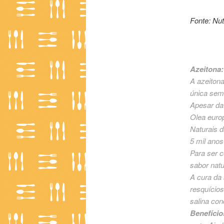
Fonte: Nut
Azeitona:
A azeitona
única sem
Apesar da
Olea europ
Naturais d
5 mil ano
Para ser 
sabor nat
A cura da 
resquício
salina con
Benefício