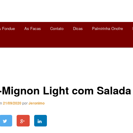
A Fondue
As Facas
Contato
Dicas
Palmirinha Onofre
é-Mignon Light com Salada
em
21/09/2020
por
Jeronimo
on Light com Salada