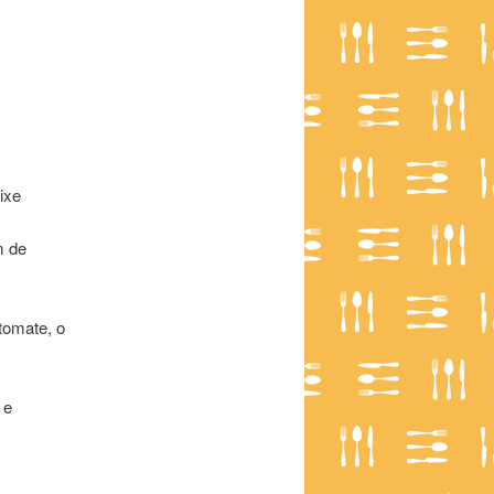
ixe
m de
tomate, o
 e