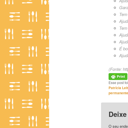
Ajud
Gara
Tem 
Ajud
Tem 
Ajud
Ajud
É bo
Ajud
(Fonte:
ht
Esse post f
Patrícia Lei
permanent
Deixe
O seu ender