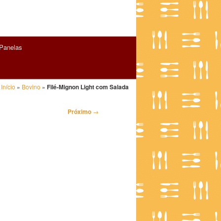
Panelas
Início
»
Bovino
»
Filé-Mignon Light com Salada
Próximo
→