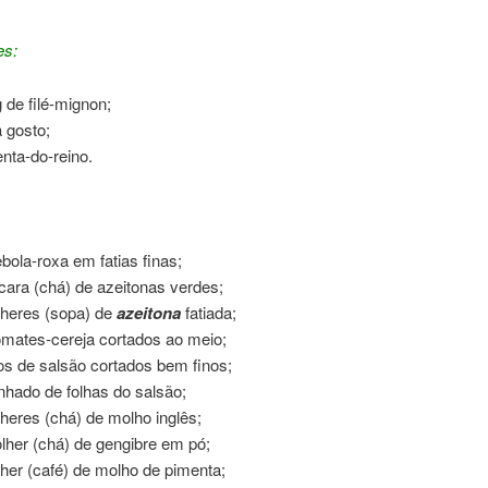
es:
 de filé-mignon;
a gosto;
nta-do-reino.
bola-roxa em fatias finas;
cara (chá) de azeitonas verdes;
lheres (sopa) de
azeitona
fatiada;
omates-cereja cortados ao meio;
los de salsão cortados bem finos;
nhado de folhas do salsão;
lheres (chá) de molho inglês;
lher (chá) de gengibre em pó;
lher (café) de molho de pimenta;