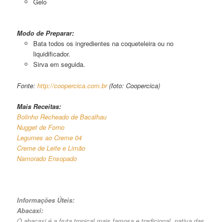
Gelo
Sinapple Spirit
Modo de Preparar:
Bata todos os ingredientes na coqueteleira ou no
liquidificador.
Sirva em seguida.
Fonte:
http://coopercica.com.br
(foto: Coopercica)
Mais Receitas:
Bolinho Recheado de Bacalhau
Nugget de Forno
Legumes ao Creme 04
Creme de Leite e Limão
Namorado Ensopado
Informações Úteis:
Abacaxi:
O abacaxi é a fruta tropical mais famosa e tradicional, nativa das