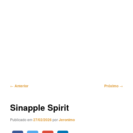
Navegação
←
Anterior
Próximo
→
de
posts
Sinapple Spirit
Publicado em
27/02/2026
por
Jeronimo