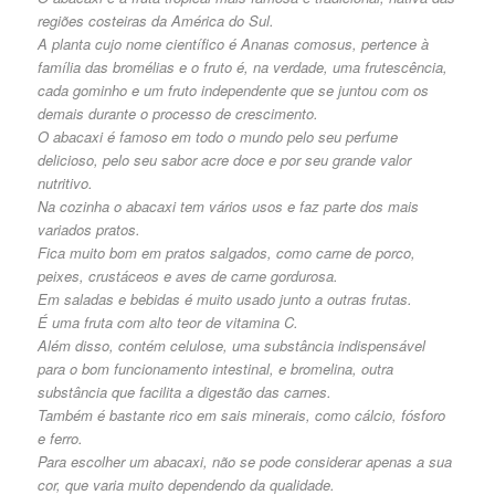
regiões costeiras da América do Sul.
A planta cujo nome científico é Ananas comosus, pertence à
família das bromélias e o fruto é, na verdade, uma frutescência,
cada gominho e um fruto independente que se juntou com os
demais durante o processo de crescimento.
O abacaxi é famoso em todo o mundo pelo seu perfume
delicioso, pelo seu sabor acre doce e por seu grande valor
nutritivo.
Na cozinha o abacaxi tem vários usos e faz parte dos mais
variados pratos.
Fica muito bom em pratos salgados, como carne de porco,
peixes, crustáceos e aves de carne gordurosa.
Em saladas e bebidas é muito usado junto a outras frutas.
É uma fruta com alto teor de vitamina C.
Além disso, contém celulose, uma substância indispensável
para o bom funcionamento intestinal, e bromelina, outra
substância que facilita a digestão das carnes.
Também é bastante rico em sais minerais, como cálcio, fósforo
e ferro.
Para escolher um abacaxi, não se pode considerar apenas a sua
cor, que varia muito dependendo da qualidade.