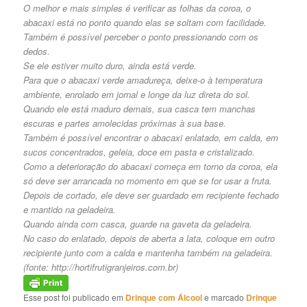
O melhor e mais simples é verificar as folhas da coroa, o
abacaxi está no ponto quando elas se soltam com facilidade.
Também é possível perceber o ponto pressionando com os
dedos.
Se ele estiver muito duro, ainda está verde.
Para que o abacaxi verde amadureça, deixe-o à temperatura
ambiente, enrolado em jornal e longe da luz direta do sol.
Quando ele está maduro demais, sua casca tem manchas
escuras e partes amolecidas próximas à sua base.
Também é possível encontrar o abacaxi enlatado, em calda, em
sucos concentrados, geleia, doce em pasta e cristalizado.
Como a deterioração do abacaxi começa em torno da coroa, ela
só deve ser arrancada no momento em que se for usar a fruta.
Depois de cortado, ele deve ser guardado em recipiente fechado
e mantido na geladeira.
Quando ainda com casca, guarde na gaveta da geladeira.
No caso do enlatado, depois de aberta a lata, coloque em outro
recipiente junto com a calda e mantenha também na geladeira.
(fonte:
http://hortifrutigranjeiros.com.br
)
Esse post foi publicado em
Drinque com Álcool
e marcado
Drinque