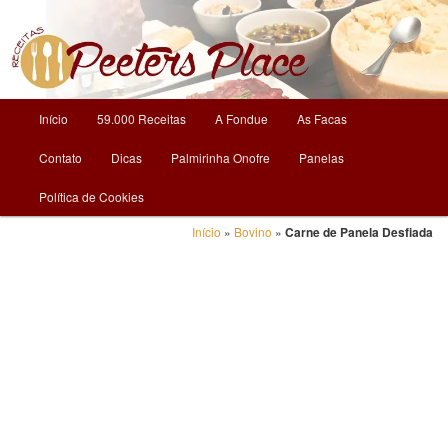
O Mundo da Culinária
Receitas | Peeters Place
Menu
Início
59.000 Receitas
A Fondue
As Facas
Pular
principal
Contato
Dicas
Palmirinha Onofre
Panelas
para
Política de Cookies
o
Início
»
Bovino
»
Carne de Panela Desfiada
conteúdo
principal