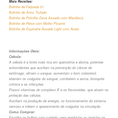
Mais Receitas:
Bolinho de Feijoada 01
Bolinho de Arroz Trufado
Bolinho de Polvilho Doce Assado com Mandioca
Bolinho de Peixe com Molho Picante
Bolinho de Espinafre Assado Light com Aveia
Informações Úteis:
Cebola:
A cebola é a fonte mais rica em quercetina e alicina, potentes
antioxidantes que auxiliam na prevenção do câncer de
estômago, afinam o sangue, aumentam o bom colesterol,
afastam os coágulos do sangue, combatem a asma, bronquite
crônica e as infecções.
Possui vitaminas do complexo B e os flavonoides, que atuam na
proteção das células.
Auxiliam na produção de energia, no funcionamento do sistema
nervoso e inibem o aparecimento de coágulos na circulação.
Como Comprar:
Escolha os bulbos com cuidado, sem apertá-los ou jogá-los na