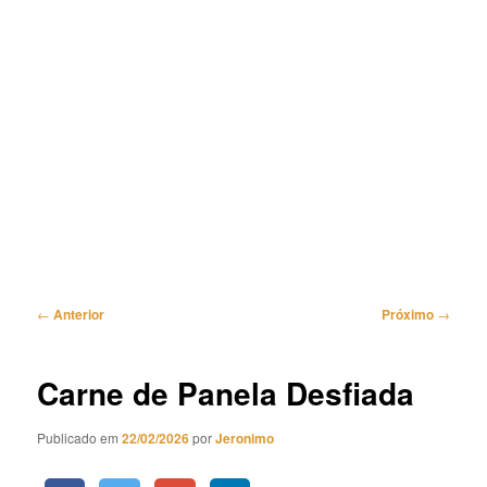
Navegação
←
Anterior
Próximo
→
de
posts
Carne de Panela Desfiada
Publicado em
22/02/2026
por
Jeronimo