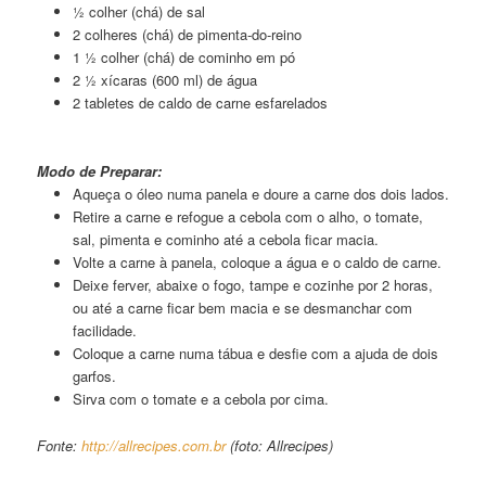
½ colher (chá) de sal
2 colheres (chá) de pimenta-do-reino
1 ½ colher (chá) de cominho em pó
2 ½ xícaras (600 ml) de água
2 tabletes de caldo de carne esfarelados
Carne de Panela Desfiada
Modo de Preparar:
Aqueça o óleo numa panela e doure a carne dos dois lados.
Retire a carne e refogue a cebola com o alho, o tomate,
sal, pimenta e cominho até a cebola ficar macia.
Volte a carne à panela, coloque a água e o caldo de carne.
Deixe ferver, abaixe o fogo, tampe e cozinhe por 2 horas,
ou até a carne ficar bem macia e se desmanchar com
facilidade.
Coloque a carne numa tábua e desfie com a ajuda de dois
garfos.
Sirva com o tomate e a cebola por cima.
Fonte:
http://allrecipes.com.br
(foto: Allrecipes)