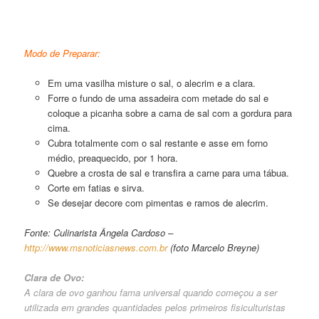
Picanha Assada com Sal Grosso
Modo de Preparar:
Em uma vasilha misture o sal, o alecrim e a clara.
Forre o fundo de uma assadeira com metade do sal e
coloque a picanha sobre a cama de sal com a gordura para
cima.
Cubra totalmente com o sal restante e asse em forno
médio, preaquecido, por 1 hora.
Quebre a crosta de sal e transfira a carne para uma tábua.
Corte em fatias e sirva.
Se desejar decore com pimentas e ramos de alecrim.
Fonte: Culinarista Ângela Cardoso –
http://www.msnoticiasnews.com.br
(foto Marcelo Breyne)
Clara de Ovo:
A clara de ovo ganhou fama universal quando começou a ser
utilizada em grandes quantidades pelos primeiros fisiculturistas