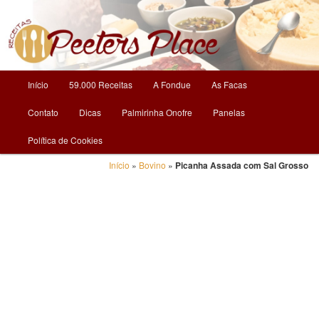
O Mundo da Culinária
Receitas | Peeters Place
Menu
Início
59.000 Receitas
A Fondue
As Facas
Pular
principal
Contato
Dicas
Palmirinha Onofre
Panelas
para
Política de Cookies
o
Início
»
Bovino
»
Picanha Assada com Sal Grosso
conteúdo
principal