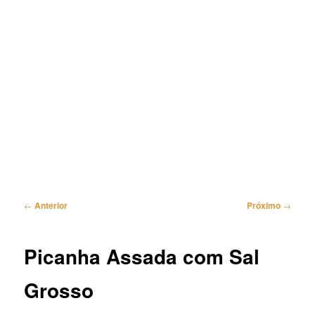
Navegação
←
Anterior
Próximo
→
de
posts
Picanha Assada com Sal
Grosso