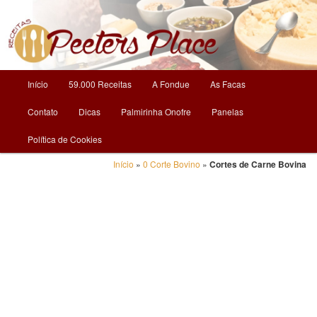
O Mundo da Culinária
Receitas | Peeters Place
Menu
Início
59.000 Receitas
A Fondue
As Facas
Pular
principal
Contato
Dicas
Palmirinha Onofre
Panelas
para
Política de Cookies
o
Início
»
0 Corte Bovino
»
Cortes de Carne Bovina
conteúdo
principal