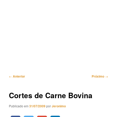
Navegação
←
Anterior
Próximo
→
de
posts
Cortes de Carne Bovina
Publicado em
31/07/2009
por
Jeronimo