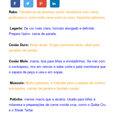
Rabo
:
Compõe-se de diversos ossos recobertos com carne
gordurosa e, como toda carne junto ao osso, bastante saboroso.
Lagarto:
De cor mais clara, formato alongado e definido.
Preparo típico: carne de panela.
Coxão Duro:
fibras duras. Exige cozimento lento, ideal para
assados de panela.
Coxão Mole
:
macia, boa para bifes e enroladinhos. Se vier com
o contrapeso, rico em nervos e sebo corte-o pela membrana que
o separa da peça e use-o em sopas.
Músculo:
Muito saboroso, é indicado para o preparo de molhos,
ensopados, carnes de panela e também sopas.
Patinho
:
menos macio que a alcatra. Usado para bifes à
milanesa e preparações de carne moída crua, como o Quibe Cru
e o Steak Tartar.