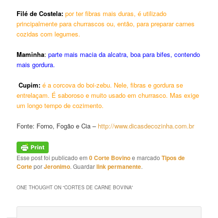
Filé de Costela:
por ter fibras mais duras, é utilizado
principalmente para churrascos ou, então, para preparar carnes
cozidas com legumes.
Maminha
:
parte mais macia da alcatra, boa para bifes, contendo
mais gordura.
Cupim:
é a corcova do boi-zebu. Nele, fibras e gordura se
entrelaçam. É saboroso e muito usado em churrasco. Mas exige
um longo tempo de cozimento.
Fonte: Forno, Fogão e Cia –
http://www.dicasdecozinha.com.br
Esse post foi publicado em
0 Corte Bovino
e marcado
Tipos de
Corte
por
Jeronimo
. Guardar
link permanente
.
ONE THOUGHT ON “
CORTES DE CARNE BOVINA
”